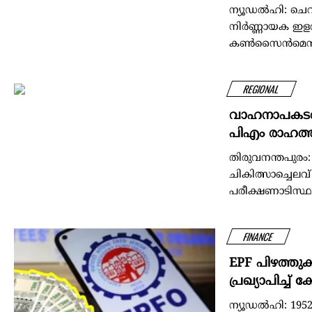
ന്യൂഡൽഹി: ചെറു
നിര്‍ണ്ണായക ഇളവ
കണ്‍സൈന്‍മെന്റ
REGIONAL
വാഹനാപകടത്തി
പിഎം രാഹത്ത്
തിരുവനന്തപുരം
ചികിത്സാച്ചെലവ
പരീക്ഷണാടിസ്ഥ
FINANCE
EPF പിഴത്തുക 
പ്രഖ്യാപിച്ച് ക
ന്യൂഡൽഹി: 1952