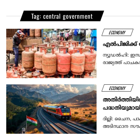
Tag: central government
ECONOMY
എല്‍പിജിക്ക് ക
ന്യൂഡൽഹി: ഇന്ധ
രാജ്യത്ത് പാചകവാത
ECONOMY
അതിർത്തിയി
പദ്ധതിയുമായി 
ദില്ലി: ചൈന, 
അടിസ്ഥാന സൗകര്