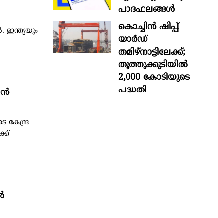
പാദഫലങ്ങൾ
കൊച്ചിന്‍ ഷിപ്പ്
. ഇന്ത്യയും
യാർഡ്
തമിഴ്നാട്ടിലേക്ക്;
തൂത്തുക്കുടിയിൽ
2,000 കോടിയുടെ
പദ്ധതി
ിൻ
 കേന്ദ്ര
്ക്
‍