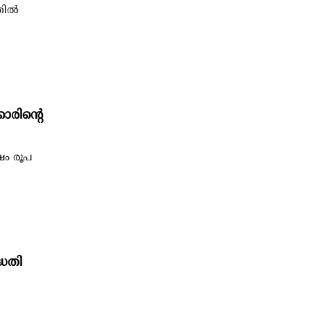
ില്‍
ാരിന്റെ
ഷം രൂപ
്ധതി