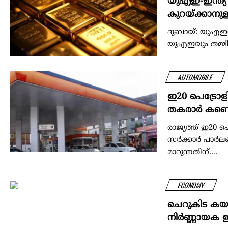
യുഎഇ-ഇന്ത്യ 
കുറയ്ക്കാനുള
ദുബായ്: യുഎഇയില
യുഎഇയും തമ്മില
AUTOMOBILE
ഇ20 പെട്രോള
തകരാർ കണ്ടെത
രാജ്യത്ത് ഇ20 പ
സർക്കാർ പാർലമ
മാറുന്നതിന്....
ECONOMY
ചെറുകിട കയറ്
നിര്‍ണ്ണായക ഇ