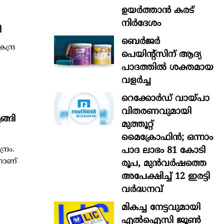
ഉയർത്താൻ കരട്
നിർദേശം
ി
ബെർജർ
്ദ്ര
പെയിന്റ്സിന് ആദ്യ
പാദത്തിൽ ശക്തമായ
വളർച്ച
റെക്കോർഡ് വായ്പാ
വിതരണവുമായി
ങ്ങി
മുത്തൂറ്റ്
മൈക്രോഫിൻ; ഒന്നാം
പാദ ലാഭം 81 കോടി
്രം.
നാണ്
രൂപ, മുൻവർഷത്തെ
അപേക്ഷിച്ച് 12 ഇരട്ടി
വർദ്ധനവ്
മികച്ച നേട്ടവുമായി
എൽഐസി ജൂൺ