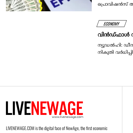
പ്രൊവിഷന്‍സ് 
ECONOMY
വിന്‍ഡ്ഫാള്‍ നി
ന്യൂഡൽഹി: ഡീസല
നികുതി വര്‍ധിപ്പി
LIVENEWAGE.COM is the digital face of NewAge, the first economic