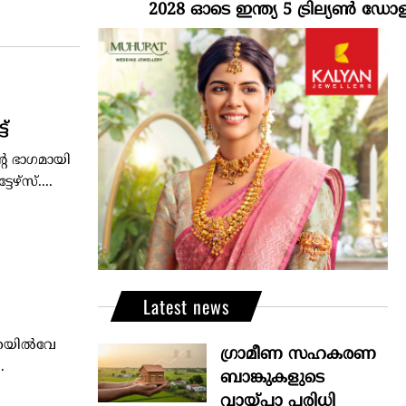
2028 ഓടെ ഇന്ത്യ 5 ട്രില്യണ്‍ ഡോളര്‍ 
ട്
റെ ഭാഗമായി
ഴ്‌സ്....
Latest news
 റെയിൽവേ
ഗ്രാമീണ സഹകരണ
.
ബാങ്കുകളുടെ
വായ്പാ പരിധി