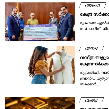
CORPORATE
കേന്ദ്ര സർക
മുംബൈ: എൽഐസിയി
സർക്കാരിന് ഡിവ
LIFESTYLE
വസ്ത്രങ്ങളു
കേന്ദ്രസര്‍ക്കാര
ന്യൂഡല്‍ഹി: വസ്
ബ്രാന്‍ഡ് വ്യ
സര്‍ക്കാര്‍....
ECONOMY