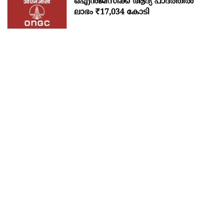
ഒഎന്‍ജിസിക്ക് ആദ്യ പാദത്തില്‍
ലാഭം ₹17,034 കോടി