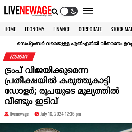
HOME
ECONOMY
FINANCE
CORPORATE
STOCK MA
CALENDAR
KERALA @70
സെപ്റ്റംബർ വരെയുള്ള എൽഎൻജി വിതരണം ഉറപ്പാക്കി ഇ
ECONOMY
ട്രംപ് വിജയിക്കുമെന്ന
പ്രതീക്ഷയിൽ കരുത്തുകാട്ടി
ഡോളർ; രൂപയുടെ മൂല്യത്തിൽ
വീണ്ടും ഇടിവ്
livenewage
July 16, 2024 12:36 pm