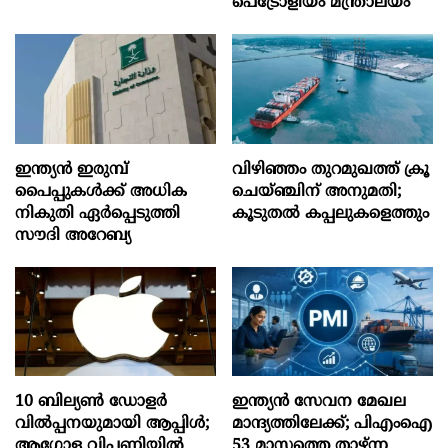
പെട്രോളിയം മന്ത്രാലയം
ഇന്ത്യൻ ഇരുമ്പ്
വിഴിഞ്ഞം തുറമുഖത്ത് ക്രൂ
പൈപ്പുകൾക്ക് അധിക
ചെയ്ഞ്ചിന് അനുമതി;
നികുതി ഏർപ്പെടുത്തി
കൂടുതൽ കപ്പലുകളെത്തും
സൗദി അറേബ്യ
10 ബില്യൺ ഡോളർ
ഇന്ത്യൻ സേവന മേഖല
വിൽപ്പനയുമായി ആപ്പിൾ;
മാന്ദ്യത്തിലേക്ക്; പിഎംഐ
ആഗോള വിപണിയിൽ
53 മാസത്തെ താഴ്ന്ന