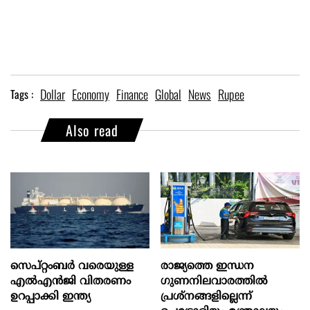
Dollar
Economy
Finance
Global
News
Rupee
Tags :
Also read
സെപ്റ്റംബർ വരെയുള്ള
രാജ്യത്തെ ഇന്ധന
എൽഎൻജി വിതരണം
ഗുണനിലവാരത്തില്‍
ഉറപ്പാക്കി ഇന്ത്യ
പ്രശ്‌നങ്ങളില്ലെന്ന്