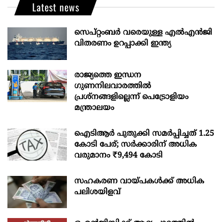
Latest news
സെപ്റ്റംബർ വരെയുള്ള എൽഎൻജി
വിതരണം ഉറപ്പാക്കി ഇന്ത്യ
രാജ്യത്തെ ഇന്ധന
ഗുണനിലവാരത്തില്‍
പ്രശ്‌നങ്ങളില്ലെന്ന് പെട്രോളിയം
മന്ത്രാലയം
ഐടിആര്‍ പുതുക്കി സമർപ്പിച്ചത് 1.25
കോടി പേര്; സർക്കാരിന് അധിക
വരുമാനം ₹9,494 കോടി
സഹകരണ വായ്പകള്‍ക്ക് അധിക
പലിശയിളവ്