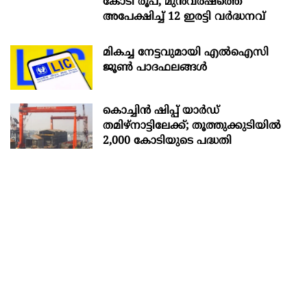
കോടി രൂപ, മുൻവർഷത്തെ
അപേക്ഷിച്ച് 12 ഇരട്ടി വർദ്ധനവ്
മികച്ച നേട്ടവുമായി എൽഐസി
ജൂൺ പാദഫലങ്ങൾ
കൊച്ചിന്‍ ഷിപ്പ് യാർഡ്
തമിഴ്നാട്ടിലേക്ക്; തൂത്തുക്കുടിയിൽ
2,000 കോടിയുടെ പദ്ധതി