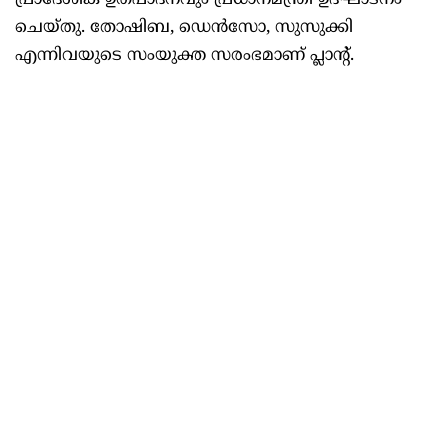
പ്രാദേശിക ഉത്പാദനവും പ്രധാനമന്ത്രി ഉദ്ഘാടനം
ചെയ്തു. തോഷിബ, ഡെന്‍സോ, സുസുക്കി
എന്നിവയുടെ സംയുക്ത സരംഭമാണ് പ്ലാന്റ്.