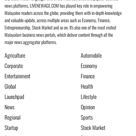
news platforms, LIVENEWAGE.COM has played key role in empowering
Malayalee readers across the globe, providing them with in-depth knowledge
and valuable update, across multiple areas such as Economy, Finance,
Entrepreneurship, Stock Market and so on. It's also one of the most visited
Malayalam business news portals, which deliver content through all the
major news aggregator platforms.
Agriculture
Automobile
Corporate
Economy
Entertainment
Finance
Global
Health
Launchpad
Lifestyle
News
Opinion
Regional
Sports
Startup
Stock Market