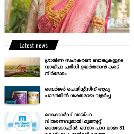
Latest news
ഗ്രാമീണ സഹകരണ ബാങ്കുകളുടെ
വായ്പാ പരിധി ഉയർത്താൻ കരട്
നിർദേശം
ബെർജർ പെയിന്റ്സിന് ആദ്യ
പാദത്തിൽ ശക്തമായ വളർച്ച
റെക്കോർഡ് വായ്പാ
വിതരണവുമായി മുത്തൂറ്റ്
മൈക്രോഫിൻ; ഒന്നാം പാദ ലാഭം 81