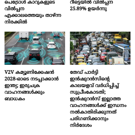
പെട്രോൾ കാറുകളുടെ
റീട്ടെയിൽ വിൽപ്പന
വിൽപ്പന
25.89% ഉയർന്നു
എക്കാലത്തെയും താഴ്ന്ന
നിരക്കിൽ
V2V കമ്യൂണിക്കേഷൻ
തേഡ് പാർട്ടി
2028-ഓടെ നടപ്പാക്കാൻ
ഇൻഷുറൻസിന്റെ
ഇന്ത്യ; ഇരുചക്ര
കാലയളവ് വർധിപ്പിച്ച്
വാഹനങ്ങൾക്കും
സുപ്രീംകോടതി;
ബാധകം
ഇൻഷുറൻസ് ഇല്ലാത്ത
വാഹനങ്ങൾക്ക് ഇന്ധനം
നൽകാതിരിക്കുന്നത്
പരിഗണിക്കാനും
നിർദേശം