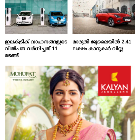
ഇലക്ട്രിക് വാഹനങ്ങളുടെ
മാരുതി ജൂലൈയിൽ 2.41
വിൽപന വർധിച്ചത് 11
ലക്ഷം കാറുകൾ വിറ്റു
മടങ്ങ്