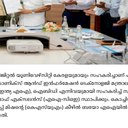
ും ഡിജിറ്റല്‍ യൂണിവേഴ്സിറ്റി കേരളയുമായും സഹകരിച്ചാണ് 
ട്രോണിക്സ് ആന്‍ഡ് ഇന്‍ഫര്‍മേഷന്‍ ടെക്നോളജി മന്ത്രാല
‍ (ഇന്ത്യ എഐ), ഐബിഡി എന്നിവയുമായി സഹകരിച്ച് 
ര്‍ ഓഫ് എക്സലന്‍സ് (എഐ-സിഒഇ) സ്ഥാപിക്കും. കൊച്ച
ാര്‍ട്ടപ്പ് മിഷന്‍റെ (കെഎസ്‌യുഎം) കീഴില്‍ ബയോ എഐയില്‍ 
ധതി.