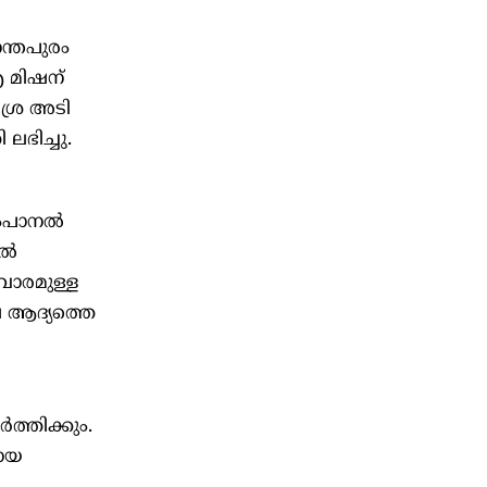
ന്തപുരം
ഐ മിഷന്
രശ്ര അടി
ഭിച്ചു.
ംപാനല്‍
്‍
വാരമുള്ള
െ ആദ്യത്തെ
ത്തിക്കും.
മായ