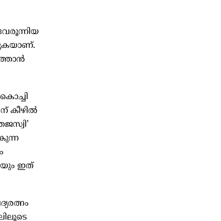
േരൂന്നിയ
കുകയാണ്.
്താന്‍
കൊച്ചി
ിന് കീഴില്‍
േജസ്വി’
കുന്ന
ം
യും ഇത്
ദ്യരത്നം
ലിലൂടെ