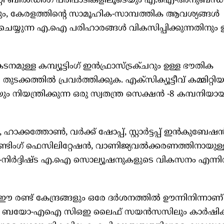
ിറ്റി ബില്‍ഡിംഗ് പരിപാടികളിലൂടെയും എ.ഐ-അനുബന്ധ
നും, കേരളത്തിന്‍റെ സാമൂഹിക-സാമ്പത്തിക ആവശ്യങ്ങള്‍
്യുന്ന എ.ഐ പരിഹാരങ്ങള്‍ വികസിപ്പിക്കുന്നതിനും 
ുള്ള കമ്പ്യൂട്ടിംഗ് ഇന്‍ഫ്രാസ്ട്രക്ചറും ഉള്ള ഭൗതിക
തുടക്കത്തില്‍ പ്രവര്‍ത്തിക്കുക. എക്സിക്യൂട്ടീവ് കമ്മിറ്റിയ
ിയും നിയന്ത്രിക്കുന്ന ഒരു സ്വതന്ത്ര സെക്ഷന്‍ -8 കമ്പനിയ
തോണ്‍, വര്‍ക്ക് ഷോപ്പ്, സ്റ്റാര്‍ട്ടപ്പ് ഇന്‍കുബേഷന്
‍, ഫണ്ടിംഗ് ഫെസിലിറ്റേഷന്‍, വാണിജ്യവല്‍ക്കരണത്തിനായുള്
ര്‍ദ്ദിഷ്ട എ.ഐ സൊല്യൂഷനുകളുടെ വികസനം എന്നിവ 
രണ്ട് കേന്ദ്രങ്ങളും ഒരേ ദര്‍ശനത്തില്‍ ഊന്നിനിന്നാണ്
‌യുഎം ബയോ-എഐ സിഒഇ ലൈഫ് സയന്‍സസിലും കാര്‍ഷി