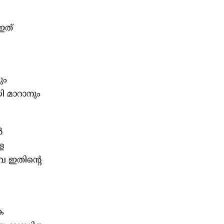
ഇത്
ും
ായി മാറാനും
‍
ള
ഇതിന്‍റെ
ക