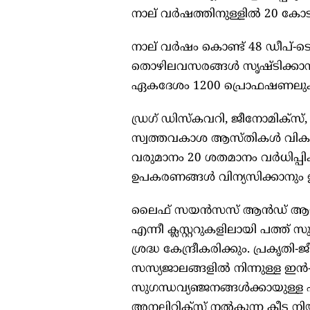
നാല് വര്‍ഷത്തിനുള്ളില്‍ 20 ക
നാല് വര്‍ഷം കൊണ്ട് 48 ഡീപ്-ടെക് സ
തൊഴിലവസരങ്ങള്‍ സൃഷ്ടിക്കാ
ഏകദേശം 1200 പ്രൊഫഷണലുകളെ പര
ഡ്രഗ് ഡിസ്കവറി, ജീനോമിക്സ്, 
സ്വത്തവകാശ ആസ്തികള്‍ വികസി
വരുമാനം 20 ശതമാനം വര്‍ധിപ്
ഉപകരണങ്ങള്‍ വിന്യസിക്കാനും ഈ
ലൈഫ് സയന്‍സസ് ആന്‍ഡ് ആയുര്
എന്നീ ക്ലസ്റ്ററുകളിലായി പത്
ശ്രദ്ധ കേന്ദ്രീകരിക്കും. പ്രകൃത
സസ്യജാലങ്ങളില്‍ നിന്നുള്ള ഇന്‍
സുഗന്ധവ്യഞ്ജനങ്ങള്‍ക്കായു
അനലിറ്റിക്സ് നല്‍കുന്ന കീട നിയ