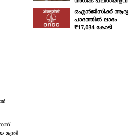
അധിക പലിശയിളവ്
ഒഎന്‍ജിസിക്ക് ആദ്യ
പാദത്തില്‍ ലാഭം
₹17,034 കോടി
ല്‍
ന്ന്
 മന്ത്രി