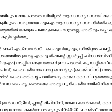
.
തിലും ലോകോത്തര ഡിജിറ്റല്‍ ആവാസവ്യവസ്ഥയിലും വ
റുകളിലൂടെ സമഗ്രമായ എഐ ആവാസവ്യവസ്ഥ നിര്‍മ്മിക്
തില്‍ കേരളം പങ്കെടുക്കുക മാത്രമല്ല, അത് രൂപപ്പെടുത
്ടിച്ചേര്‍ത്തു.
ഫ് എക്സലന്‍സ് – കെഎസ്‌യുഎം, ഡിജിറ്റല്‍ ഹബ്ബ്, 
്ന ആശയത്തില്‍ ഇന്ത്യ എഐ മിഷന്‍റെ സ്റ്റാര്‍ട്ടപ്പ് ഫിനാന്‍സിംഗ
െഎസ്‌യുഎം) നടപ്പിലാക്കുന്നതാണ് ഈ പദ്ധതി. കുസാറ്റിലെ ‘ത
റാഫ്ലോപ്സ്) കേരള ജീനോം ഡാറ്റ സെന്‍ററും (കെജിഡിസി) നല്‍
കീഴില്‍ കേരളത്തിന്‍റെ പശ്ചിമഘട്ട ജൈവവൈവിധ്യത്തെയു
ആയുര്‍വേദ പൈതൃകത്തെയും അത്യാധുനിക ജീനോമിക്സിനെ
ഇന്‍ഡസ്ട്രീസ്, പ്ലാന്‍റ് ലിപിഡ്സ്, മാനെ കാന്‍കോര്‍, വൈ
ന വ്യവസായ കണ്‍സോര്‍ഷ്യവും 40:40:20 ഫണ്ടിംഗ് മോഡ