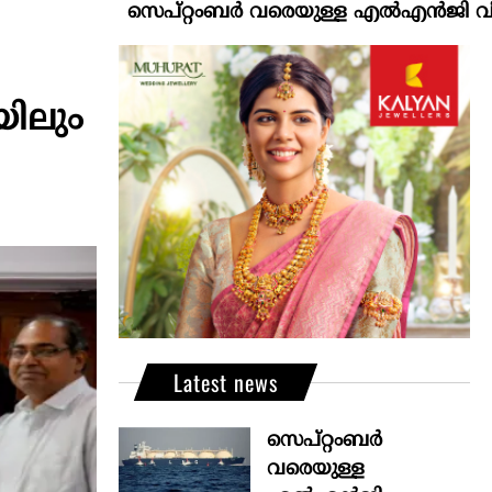
സെപ്റ്റംബർ വരെയുള്ള എൽഎൻജി വിതരണം ഉറപ്
ിലും
Latest news
സെപ്റ്റംബർ
വരെയുള്ള