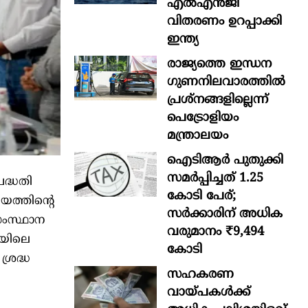
എൽഎൻജി
വിതരണം ഉറപ്പാക്കി
ഇന്ത്യ
രാജ്യത്തെ ഇന്ധന
ഗുണനിലവാരത്തില്‍
പ്രശ്‌നങ്ങളില്ലെന്ന്
പെട്രോളിയം
മന്ത്രാലയം
ഐടിആര്‍ പുതുക്കി
സമർപ്പിച്ചത് 1.25
പദ്ധതി
കോടി പേര്;
യത്തിന്‍റെ
സർക്കാരിന് അധിക
സംസ്ഥാന
വരുമാനം ₹9,494
ിയിലെ
കോടി
ശ്രദ്ധ
സഹകരണ
വായ്പകള്‍ക്ക്