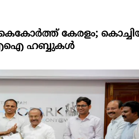
കോര്‍ത്ത് കേരളം; കൊച്ചിയ
 എഐ ഹബ്ബുകള്‍