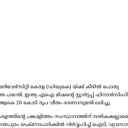
ൂണിവേഴ്സിറ്റി കേരള (ഡിയുകെ) യ്ക്ക് കീഴില്‍ പൊതു
 പദ്ധതി. ഇന്ത്യ എഐ മിഷന്‍റെ സ്റ്റാര്‍ട്ടപ്പ് ഫിനാന്‍സിംഗി
ായി ആകെ 20 കോടി രൂപ വീതം ഭരണാനുമതി ലഭിച്ചു.
്തിന്‍റെ പങ്കാളിത്തം സംസ്ഥാനത്തിന് നാഴികക്കല്ലാണെ
തപുരം ടെക്നോപാര്‍ക്കില്‍ നിര്‍വ്വഹിച്ച് ഐടി, വ്യവസായ