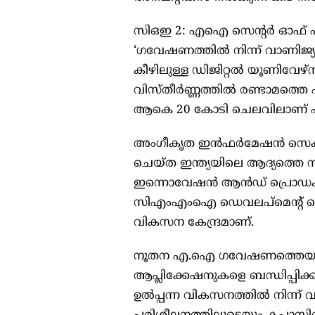
സിഒഇ 2: എഐ സെന്‍റര്‍ ഓഫ് എക
‘ഗവേഷണത്തില്‍ നിന്ന് വാണിജ
കീഴിലുള്ള ഡിജിറ്റല്‍ യൂണിവേഴ
വിസ്തീര്‍ണ്ണത്തില്‍ രണ്ടാമത
ആകെ 20 കോടി ചെലവിലാണ് പദ
അംഗീകൃത ഇന്‍ഫര്‍മേഷന്‍ സെക്യ
ചെയ്ത ഇന്ത്യയിലെ ആദ്യത്തെ സര
ഇന്നൊവേഷന്‍ ആന്‍ഡ് പ്രൊഡക
സിഎംഎംഐ ഡെവലപ്മെന്‍റ് മെച്യൂ
വികസന കേന്ദ്രമാണ്.
നൂതന എ.ഐ ഗവേഷണത്തെയും പ
ആപ്ലിക്കേഷനുകളെ ബന്ധിപ്പിക്കു
ഉല്‍പ്പന്ന വികസനത്തില്‍ നിന്