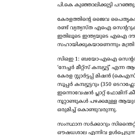
പി.കെ കുഞ്ഞാലിക്കുട്ടി പറഞ്ഞു
കേരളത്തിന്‍റെ ജൈവ പൈതൃകത്
രണ്ട് വ്യത്യസ്ത എഐ സെന്‍റ
ഇതിലൂടെ ഇന്ത്യയുടെ എഐ ദൗത്യത്
സഹായിക്കുകയാണെന്നും മന്ത്രി കൂട
സിഒഇ 1: ബയോ-എഐ സെന്‍റര്‍ ഓ
‘നേച്ചര്‍ മീറ്റ്സ് കമ്പ്യൂട്ട്’ എന
കേരള സ്റ്റാര്‍ട്ടപ്പ് മിഷന്‍ (ക
സൂപ്പര്‍ കമ്പ്യൂട്ടറും (350 ടെ
ഇന്നൊവേഷന്‍ പ്ലാറ്റ് ഫോമിന് 
നൂറ്റാണ്ടുകള്‍ പഴക്കമുള്ള 
ഒരുമിച്ച് കൊണ്ടുവരുന്നു.
സംസ്ഥാന സര്‍ക്കാറും സിന്തൈറ്റ് 
ഔഷധശാല എന്നിവ ഉള്‍പ്പെടുന്