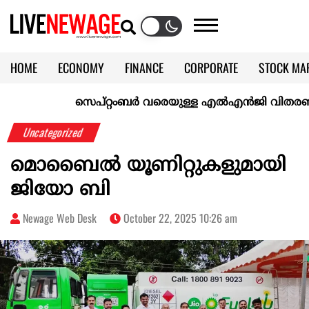
HOME
ECONOMY
FINANCE
CORPORATE
STOCK MA
CALENDAR
KERALA @70
സെപ്റ്റംബർ വരെയുള്ള എൽഎൻജി വിതരണം ഉറപ്പാ
Uncategorized
മൊബൈൽ യൂണിറ്റുകളുമായി
ജിയോ ബി
Newage Web Desk
October 22, 2025 10:26 am