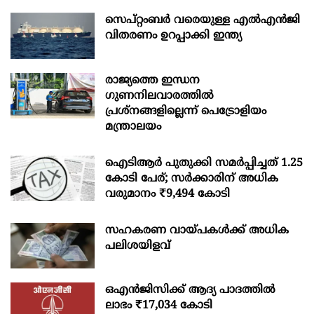
സെപ്റ്റംബർ വരെയുള്ള എൽഎൻജി
വിതരണം ഉറപ്പാക്കി ഇന്ത്യ
രാജ്യത്തെ ഇന്ധന
ഗുണനിലവാരത്തില്‍
പ്രശ്‌നങ്ങളില്ലെന്ന് പെട്രോളിയം
മന്ത്രാലയം
ഐടിആര്‍ പുതുക്കി സമർപ്പിച്ചത് 1.25
കോടി പേര്; സർക്കാരിന് അധിക
വരുമാനം ₹9,494 കോടി
സഹകരണ വായ്പകള്‍ക്ക് അധിക
പലിശയിളവ്
ഒഎന്‍ജിസിക്ക് ആദ്യ പാദത്തില്‍
ലാഭം ₹17,034 കോടി