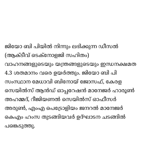
ജിയോ ബി പിയിൽ നിന്നും ലഭിക്കുന്ന ഡീസൽ
(ആക്ടീവ് ടെക്നോളജി സഹിതം)
വാഹനങ്ങളുടെയും യന്ത്രങ്ങളുടെയും ഇന്ധനക്ഷമത
4.3 ശതമാനം വരെ ഉയർത്തും. ജിയോ ബി പി
സംസ്ഥാന മേധാവി ബിനോയ് ജോസഫ്, കേരള
സെയിൽസ് ആൻഡ് ഓപ്പറേഷൻ മാനേജർ ഹാരൂൺ
അഹമ്മദ്, റീജിയണൽ സെയിൽസ് ഓഫീസർ
അരുൺ, എംഎ പെട്രോളിയം ജനറൽ മാനേജർ
കെഎം ഹംസ തുടങ്ങിയവർ ഉദ്ഘാടന ചടങ്ങിൽ
പങ്കെടുത്തു.