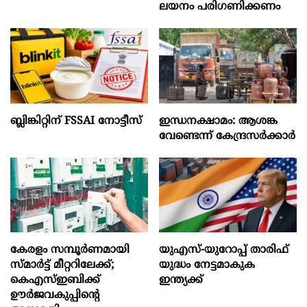
ലയനം പരിഗണിക്കണം
ബ്ലിങ്കിറ്റിന് FSSAI നോട്ടീസ്
ഇന്ധനക്ഷാമം: ആശങ്ക
വേണ്ടെന്ന് കേന്ദ്രസർക്കാർ
കേരളം സമ്പൂർണമായി
യുഎസ്-യുറോപ്പ് താരിഫ്
സ്മാർട്ട്‌ മീറ്ററിലേക്ക്;
യുദ്ധം നേട്ടമാകുക
കെഎസ്ഇബിക്ക്
ഇന്ത്യക്ക്
ഊർജവകുപ്പിന്റെ