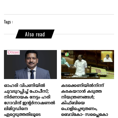
Tags :
Also read
ഓഹരി വിപണിയിൽ
കടക്കെണിയിൽനിന്ന്
ചുവടുറപ്പിച്ച് പോപീസ്;
കരകയറാൻ കടുത്ത
നിർണായക നേട്ടം ഹരി
നിയന്ത്രണങ്ങൾ;
ഗോവിന്ദ് ഇന്റർനാഷണൽ
കിഫ്ബിയെ
ലിമിറ്റഡിനെ
പൊളിച്ചെഴുതണം,
ഏറ്റെടുത്തതിലൂടെ
ബെവ്‌കോ- സപ്ലൈകോ