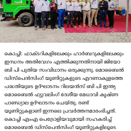
കൊച്ചി: ഫാക്ടറികളിലേക്കും ഹാർബറുകളിലേക്കും
ഇന്ധനം അതിവേഗം എത്തിക്കുന്നതിനായി ജിയോ
ബി പി പുതിയ സംവിധാനം ഒരുക്കുന്നു. മൊബൈൽ
ഡിസ്പെൻസിംഗ് യൂണിറ്റുകളുടെ എറണാകുളത്തെ
പദ്ധതിയുടെ ഉദ്ഘാടനം റിലയൻസ് ബി പി ഇന്ത്യ
മൊബൈൽ ഫ്യുവലിംഗ് ദേശീയ മേധാവി കൃഷ്ണ
പാണ്ഡ്യാല ഉദ്ഘാടനം ചെയ്തു. രണ്ട്
യൂണിറ്റുകളാണ് ഇന്നലെ പ്രവർത്തനമാരംഭിച്ചത്.
കൊച്ചി എംഎ പെട്രോളിയവുമായി സഹകരിച്ച്
മൊബൈൽ ഡിസ്പെൻസിംഗ് യൂണിറ്റുകളിലൂടെ