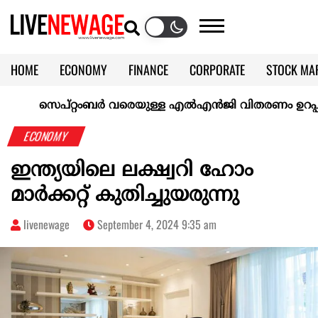
HOME
ECONOMY
FINANCE
CORPORATE
STOCK MA
CALENDAR
KERALA @70
സെപ്റ്റംബർ വരെയുള്ള എൽഎൻജി വിതരണം ഉറപ്പാക്കി ഇന
ECONOMY
ഇന്ത്യയിലെ ലക്ഷ്വറി ഹോം
മാര്‍ക്കറ്റ് കുതിച്ചുയരുന്നു
livenewage
September 4, 2024 9:35 am