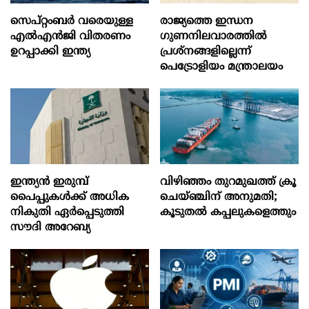
സെപ്റ്റംബർ വരെയുള്ള
രാജ്യത്തെ ഇന്ധന
എൽഎൻജി വിതരണം
ഗുണനിലവാരത്തില്‍
ഉറപ്പാക്കി ഇന്ത്യ
പ്രശ്‌നങ്ങളില്ലെന്ന്
പെട്രോളിയം മന്ത്രാലയം
ഇന്ത്യൻ ഇരുമ്പ്
വിഴിഞ്ഞം തുറമുഖത്ത് ക്രൂ
പൈപ്പുകൾക്ക് അധിക
ചെയ്ഞ്ചിന് അനുമതി;
നികുതി ഏർപ്പെടുത്തി
കൂടുതൽ കപ്പലുകളെത്തും
സൗദി അറേബ്യ