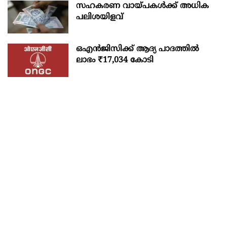
സഹകരണ വായ്പകള്‍ക്ക് അധിക
പലിശയിളവ്
ഒഎന്‍ജിസിക്ക് ആദ്യ പാദത്തില്‍
ലാഭം ₹17,034 കോടി