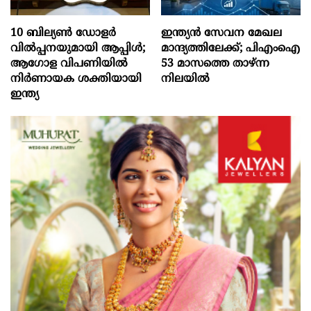
10 ബില്യൺ ഡോളർ
ഇന്ത്യൻ സേവന മേഖല
വിൽപ്പനയുമായി ആപ്പിൾ;
മാന്ദ്യത്തിലേക്ക്; പിഎംഐ
ആഗോള വിപണിയിൽ
53 മാസത്തെ താഴ്ന്ന
നിർണായക ശക്തിയായി
നിലയില്‍
ഇന്ത്യ