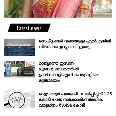
Latest news
സെപ്റ്റംബർ വരെയുള്ള എൽഎൻജി
വിതരണം ഉറപ്പാക്കി ഇന്ത്യ
രാജ്യത്തെ ഇന്ധന
ഗുണനിലവാരത്തില്‍
പ്രശ്‌നങ്ങളില്ലെന്ന് പെട്രോളിയം
മന്ത്രാലയം
ഐടിആര്‍ പുതുക്കി സമർപ്പിച്ചത് 1.25
കോടി പേര്; സർക്കാരിന് അധിക
വരുമാനം ₹9,494 കോടി