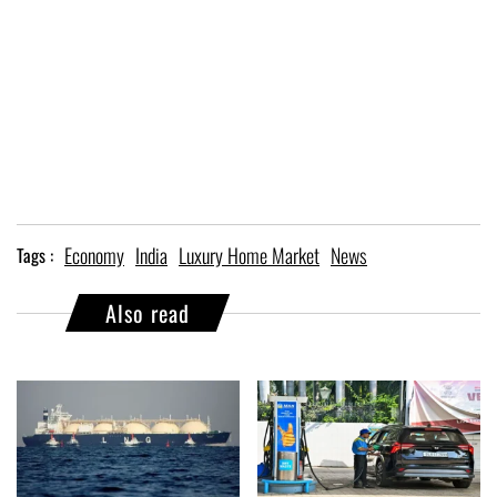
Economy
India
Luxury Home Market
News
Tags :
Also read