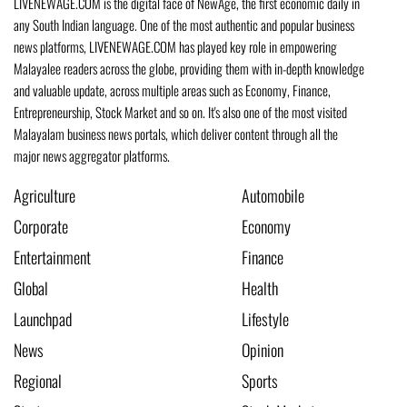
LIVENEWAGE.COM is the digital face of NewAge, the first economic daily in
any South Indian language. One of the most authentic and popular business
news platforms, LIVENEWAGE.COM has played key role in empowering
Malayalee readers across the globe, providing them with in-depth knowledge
and valuable update, across multiple areas such as Economy, Finance,
Entrepreneurship, Stock Market and so on. It's also one of the most visited
Malayalam business news portals, which deliver content through all the
major news aggregator platforms.
Agriculture
Automobile
Corporate
Economy
Entertainment
Finance
Global
Health
Launchpad
Lifestyle
News
Opinion
Regional
Sports