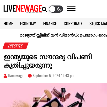
HOME
ECONOMY
FINANCE
CORPORATE
STOCK MA
CALENDAR
KERALA @70
രാജ്യത്ത് സ്റ്റീലിന് വൻ ഡിമാൻഡ്; ഉപഭോഗം റെക്കോർ
LIFESTYLE
ഇന്ത്യയുടെ സൗന്ദര്യ വിപണി
കുതിച്ചുയരുന്നു
livenewage
September 5, 2024 12:43 pm