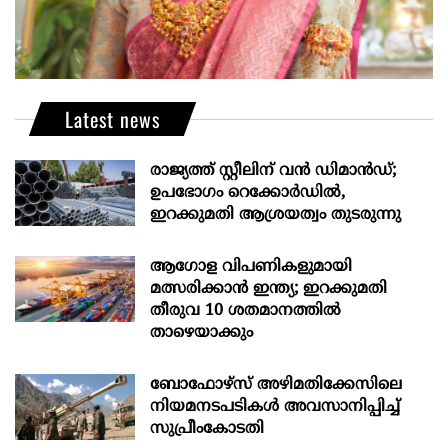
Latest news
രാജ്യത്ത് സ്റ്റീലിന് വൻ ഡിമാൻഡ്;
ഉപഭോഗം റെക്കോർഡിൽ,
ഇറക്കുമതി ആശ്രയത്വം തുടരുന്നു
ആഗോള വിപണികളുമായി
മത്സരിക്കാൻ ഇന്ത്യ; ഇറക്കുമതി
തീരുവ 10 ശതമാനത്തിൽ
താഴെയാക്കും
ബോഫോഴ്‌സ് അഴിമതിക്കേസിലെ
നിയമനടപടികൾ അവസാനിപ്പിച്ച്
സുപ്രീംകോടതി