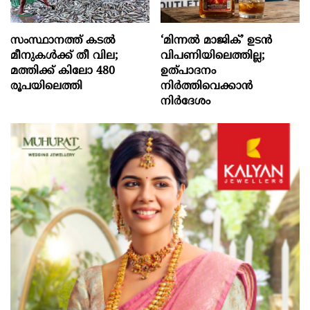
സംസ്ഥാനത്ത് കടൽ
‘മിന്നൽ മാജിക്’ ഉടൻ
മീനുകൾക്ക് തീ വില;
വിപണിയിലെത്തില്ല;
മത്തിക്ക് കിലോ 480
ഉത്പാദനം
രൂപയിലെത്തി
നിർത്തിവെക്കാൻ
നിർദേശം