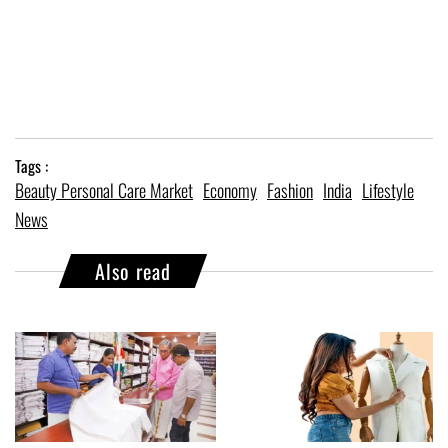
Tags :
Beauty Personal Care Market
Economy
Fashion
India
Lifestyle
News
Also read