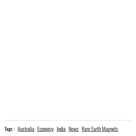
Australia
Economy
India
News
Rare Earth Magnets
Tags :