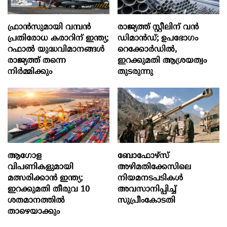
ഫ്രാൻസുമായി വമ്പന്‍
രാജ്യത്ത് സ്റ്റീലിന് വൻ
പ്രതിരോധ കരാറിന് ഇന്ത്യ;
ഡിമാൻഡ്; ഉപഭോഗം
റഫാല്‍ യുദ്ധവിമാനങ്ങള്‍
റെക്കോർഡിൽ,
രാജ്യത്ത് തന്നെ
ഇറക്കുമതി ആശ്രയത്വം
നിര്‍മ്മിക്കും
തുടരുന്നു
ആഗോള
ബോഫോഴ്‌സ്
വിപണികളുമായി
അഴിമതിക്കേസിലെ
മത്സരിക്കാൻ ഇന്ത്യ;
നിയമനടപടികൾ
ഇറക്കുമതി തീരുവ 10
അവസാനിപ്പിച്ച്
ശതമാനത്തിൽ
സുപ്രീംകോടതി
താഴെയാക്കും