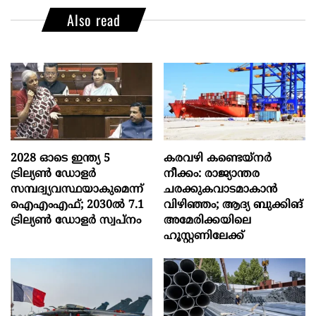
Also read
2028 ഓടെ ഇന്ത്യ 5
കരവഴി കണ്ടെയ്നർ
ട്രില്യണ്‍ ഡോളര്‍
നീക്കം: രാജ്യാന്തര
സമ്പദ്വ്യവസ്ഥയാകുമെന്ന്
ചരക്കുകവാടമാകാൻ
ഐഎംഎഫ്; 2030ല്‍ 7.1
വിഴിഞ്ഞം; ആദ്യ ബുക്കിങ്
ട്രില്യണ്‍ ഡോളര്‍ സ്വപ്നം
അമേരിക്കയിലെ
ഹൂസ്റ്റണിലേക്ക്