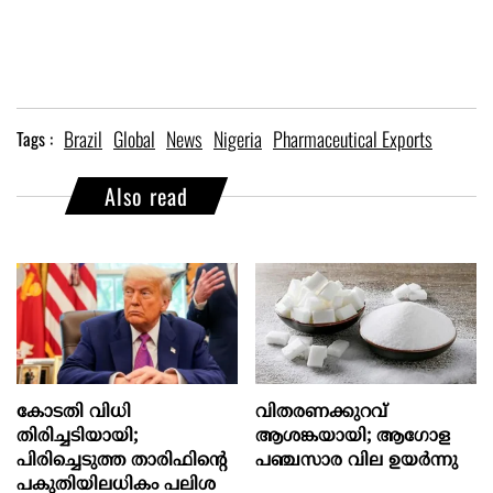
Brazil
Global
News
Nigeria
Pharmaceutical Exports
Tags :
Also read
കോടതി വിധി
വിതരണക്കുറവ്
തിരിച്ചടിയായി;
ആശങ്കയായി; ആഗോള
പിരിച്ചെടുത്ത താരിഫിന്‍റെ
പഞ്ചസാര വില ഉയര്‍ന്നു
പകുതിയിലധികം പലിശ