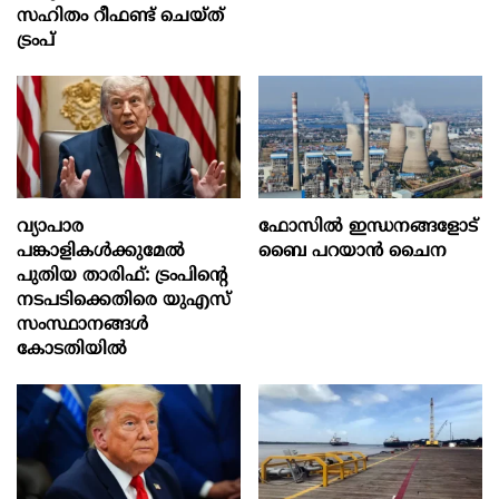
സഹിതം റീഫണ്ട് ചെയ്ത്
ട്രംപ്
വ്യാപാര
ഫോസിൽ ഇന്ധനങ്ങളോട്
പങ്കാളികൾക്കുമേൽ
ബൈ പറയാൻ ചൈന
പുതിയ താരിഫ്: ട്രംപിന്‍റെ
നടപടിക്കെതിരെ യുഎസ്
സംസ്ഥാനങ്ങൾ
കോടതിയിൽ