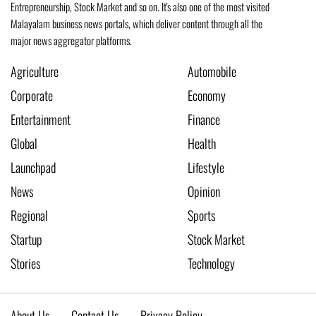
Entrepreneurship, Stock Market and so on. It's also one of the most visited
Malayalam business news portals, which deliver content through all the
major news aggregator platforms.
Agriculture
Automobile
Corporate
Economy
Entertainment
Finance
Global
Health
Launchpad
Lifestyle
News
Opinion
Regional
Sports
Startup
Stock Market
Stories
Technology
About Us
Contact Us
Privacy Policy