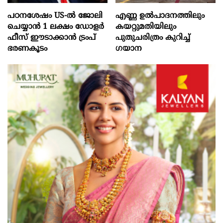
പഠനശേഷം US-ൽ ജോലി
എണ്ണ ഉൽപാദനത്തിലും
ചെയ്യാൻ 1 ലക്ഷം ഡോളർ
കയറ്റുമതിയിലും
ഫീസ് ഈടാക്കാൻ ട്രംപ്
പുതുചരിത്രം കുറിച്ച്
ഭരണകൂടം
ഗയാന