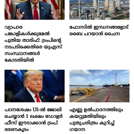
വ്യാപാര
ഫോസിൽ ഇന്ധനങ്ങളോട്
പങ്കാളികൾക്കുമേൽ
ബൈ പറയാൻ ചൈന
പുതിയ താരിഫ്: ട്രംപിന്‍റെ
നടപടിക്കെതിരെ യുഎസ്
സംസ്ഥാനങ്ങൾ
കോടതിയിൽ
പഠനശേഷം US-ൽ ജോലി
എണ്ണ ഉൽപാദനത്തിലും
ചെയ്യാൻ 1 ലക്ഷം ഡോളർ
കയറ്റുമതിയിലും
ഫീസ് ഈടാക്കാൻ ട്രംപ്
പുതുചരിത്രം കുറിച്ച്
ഭരണകൂടം
ഗയാന