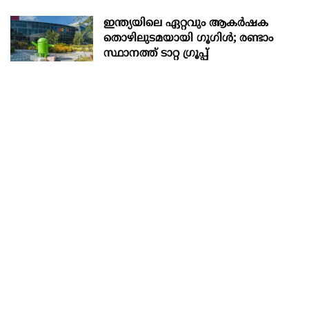
ഇന്ത്യയിലെ ഏറ്റവും ആകര്‍ഷക
തൊഴിലുടമയായി ഗൂഗിള്‍; രണ്ടാം
സ്ഥാനത്ത് ടാറ്റ ഗ്രൂപ്പ്