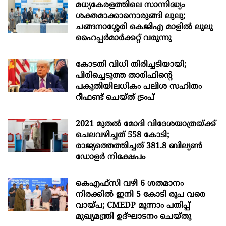
മധ്യകേരളത്തിലെ സാന്നിദ്ധ്യം
ശക്തമാക്കാനൊരുങ്ങി ലുലു;
ചങ്ങനാശ്ശേരി കെജിഎ മാളിൽ ലുലു
ഹൈപ്പർമാർക്കറ്റ് വരുന്നു
കോടതി വിധി തിരിച്ചടിയായി;
പിരിച്ചെടുത്ത താരിഫിന്‍റെ
പകുതിയിലധികം പലിശ സഹിതം
റീഫണ്ട് ചെയ്ത് ട്രംപ്
2021 മുതൽ മോദി വിദേശയാത്രയ്ക്ക്
ചെലവഴിച്ചത് 558 കോടി;
രാജ്യത്തെത്തിച്ചത് 381.8 ബില്യൺ
ഡോളർ നിക്ഷേപം
കെഎഫ്സി വഴി 6 ശതമാനം
നിരക്കിൽ ഇനി 5 കോടി രൂപ വരെ
വായ്പ; CMEDP മൂന്നാം പതിപ്പ്
മുഖ്യമന്ത്രി ഉദ്ഘാടനം ചെയ്തു