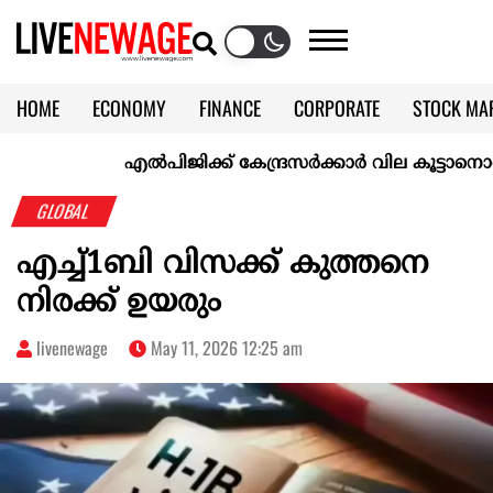
HOME
ECONOMY
FINANCE
CORPORATE
STOCK MA
CALENDAR
KERALA @70
എല്‍പിജിക്ക് കേന്ദ്രസർക്കാർ വില കൂട്ടാനൊരുങ്ങുന്നു
GLOBAL
എച്ച്1ബി വിസക്ക് കുത്തനെ
നിരക്ക് ഉയരും
livenewage
May 11, 2026 12:25 am