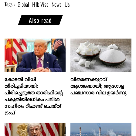
Global
H1b Visa
News
Us
Tags :
Also read
കോടതി വിധി
വിതരണക്കുറവ്
തിരിച്ചടിയായി;
ആശങ്കയായി; ആഗോള
പിരിച്ചെടുത്ത താരിഫിന്‍റെ
പഞ്ചസാര വില ഉയര്‍ന്നു
പകുതിയിലധികം പലിശ
സഹിതം റീഫണ്ട് ചെയ്ത്
ട്രംപ്