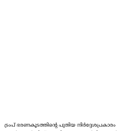
ട്രംപ് ഭരണകൂടത്തിന്റെ പുതിയ നിർദ്ദേശപ്രകാരം