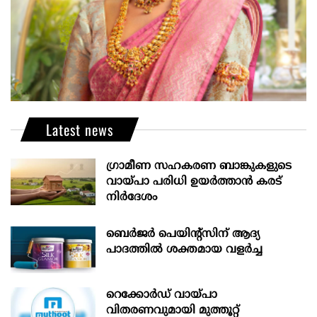
Latest news
ഗ്രാമീണ സഹകരണ ബാങ്കുകളുടെ
വായ്പാ പരിധി ഉയർത്താൻ കരട്
നിർദേശം
ബെർജർ പെയിന്റ്സിന് ആദ്യ
പാദത്തിൽ ശക്തമായ വളർച്ച
റെക്കോർഡ് വായ്പാ
വിതരണവുമായി മുത്തൂറ്റ്