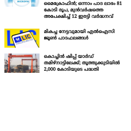
മൈക്രോഫിൻ; ഒന്നാം പാദ ലാഭം 81
കോടി രൂപ, മുൻവർഷത്തെ
അപേക്ഷിച്ച് 12 ഇരട്ടി വർദ്ധനവ്
മികച്ച നേട്ടവുമായി എൽഐസി
ജൂൺ പാദഫലങ്ങൾ
കൊച്ചിന്‍ ഷിപ്പ് യാർഡ്
തമിഴ്നാട്ടിലേക്ക്; തൂത്തുക്കുടിയിൽ
2,000 കോടിയുടെ പദ്ധതി