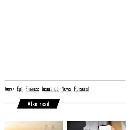
Epf
Finance
Insurance
News
Personal
Tags :
Also read