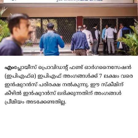
എം
പ്ലോയീസ് പ്രൊവിഡന്റ് ഫണ്ട് ഓർഗനൈസേഷൻ
(ഇപിഎഫ്ഒ) ഇപിഎഫ് അംഗങ്ങൾക്ക് 7 ലക്ഷം വരെ
ഇൻഷുറൻസ് പരിരക്ഷ നൽകുന്നു. ഈ സ്കീമിന്
കീഴിൽ ഇൻഷുറൻസ് ലഭിക്കുന്നതിന് അംഗങ്ങൾ
പ്രീമിയം അടക്കേണ്ടതില്ല.