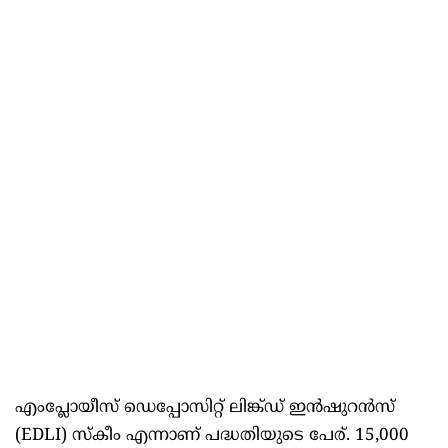
എംപ്ലോയീസ് ഡെപ്പോസിറ്റ് ലിങ്ക്ഡ് ഇൻഷുറൻസ്
(EDLI) സ്കീം എന്നാണ് പദ്ധതിയുടെ പേര്. 15,000