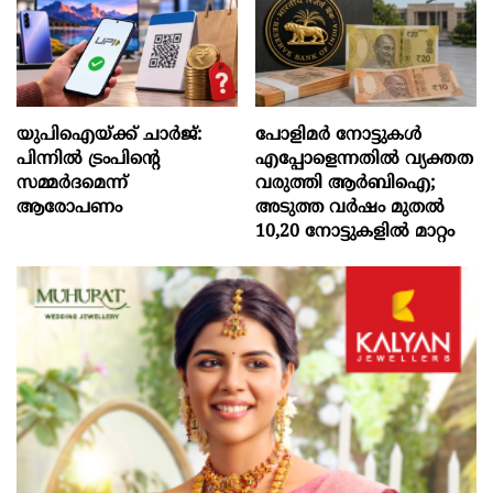
യുപിഐയ്ക്ക് ചാര്‍ജ്:
പോളിമർ നോട്ടുകൾ
പിന്നില്‍ ട്രംപിന്‍റെ
എപ്പോളെന്നതിൽ വ്യക്തത
സമ്മര്‍ദമെന്ന്
വരുത്തി ആർബിഐ;
ആരോപണം
അടുത്ത വർഷം മുതൽ
10,20 നോട്ടുകളിൽ മാറ്റം