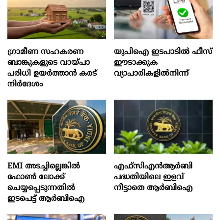
ഗ്രാമീണ സഹകരണ
യുപിഐ ഇടപാടിൽ ഫീസ്
ബാങ്കുകളുടെ വായ്പാ
ഈടാക്കുക
പരിധി ഉയർത്താൻ കരട്
വ്യാപാരികളിൽനിന്ന്
നിർദേശം
EMI അടച്ചില്ലെങ്കിൽ
എഫ്സിഎൻആർബി
ഫോൺ ലോക്ക്
പദ്ധതിയിലെ ഇളവ്
ചെയ്യപ്പെടുന്നതിൽ
നീട്ടാതെ ആർബിഐ
ഇടപെട്ട് ആർബിഐ