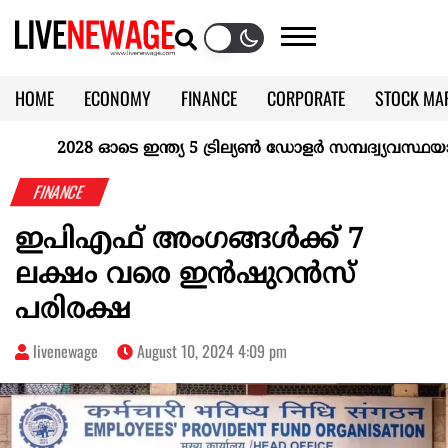
HOME
ECONOMY
FINANCE
CORPORATE
STOCK MA
CALENDAR
KERALA @70
2028 ഓടെ ഇന്ത്യ 5 ട്രില്യണ്‍ ഡോളര്‍ സമ്പദ്വ്യവസ്ഥയാകുമ
FINANCE
ഇപിഎഫ് അംഗങ്ങൾക്ക് 7
ലക്ഷം വരെ ഇൻഷുറൻസ്
പരിരക്ഷ
livenewage
August 10, 2024 4:09 pm