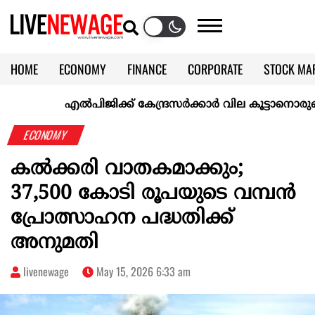
HOME
ECONOMY
FINANCE
CORPORATE
STOCK MA
CALENDAR
KERALA @70
എല്‍പിജിക്ക് കേന്ദ്രസർക്കാർ വില കൂട്ടാനൊരുങ്ങുന്നുവെന
ECONOMY
കല്‍ക്കരി വാതകമാക്കും;
37,500 കോടി രൂപയുടെ വമ്പന്‍
പ്രോത്സാഹന പദ്ധതിക്ക്
അനുമതി
livenewage
May 15, 2026 6:33 am