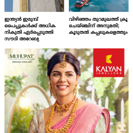
ഇന്ത്യൻ ഇരുമ്പ്
വിഴിഞ്ഞം തുറമുഖത്ത് ക്രൂ
പൈപ്പുകൾക്ക് അധിക
ചെയ്ഞ്ചിന് അനുമതി;
നികുതി ഏർപ്പെടുത്തി
കൂടുതൽ കപ്പലുകളെത്തും
സൗദി അറേബ്യ