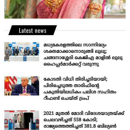
Latest news
മധ്യകേരളത്തിലെ സാന്നിദ്ധ്യം
ശക്തമാക്കാനൊരുങ്ങി ലുലു;
ചങ്ങനാശ്ശേരി കെജിഎ മാളിൽ ലുലു
ഹൈപ്പർമാർക്കറ്റ് വരുന്നു
കോടതി വിധി തിരിച്ചടിയായി;
പിരിച്ചെടുത്ത താരിഫിന്‍റെ
പകുതിയിലധികം പലിശ സഹിതം
റീഫണ്ട് ചെയ്ത് ട്രംപ്
2021 മുതൽ മോദി വിദേശയാത്രയ്ക്ക്
ചെലവഴിച്ചത് 558 കോടി;
രാജ്യത്തെത്തിച്ചത് 381.8 ബില്യൺ