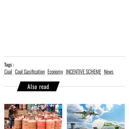
Tags :
Coal
Coal Gasification
Economy
INCENTIVE SCHEME
News
Also read