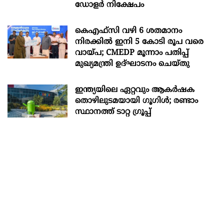
ഡോളർ നിക്ഷേപം
കെഎഫ്സി വഴി 6 ശതമാനം
നിരക്കിൽ ഇനി 5 കോടി രൂപ വരെ
വായ്പ; CMEDP മൂന്നാം പതിപ്പ്
മുഖ്യമന്ത്രി ഉദ്ഘാടനം ചെയ്തു
ഇന്ത്യയിലെ ഏറ്റവും ആകര്‍ഷക
തൊഴിലുടമയായി ഗൂഗിള്‍; രണ്ടാം
സ്ഥാനത്ത് ടാറ്റ ഗ്രൂപ്പ്