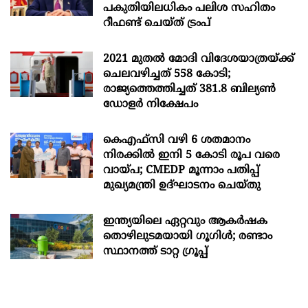
പകുതിയിലധികം പലിശ സഹിതം
റീഫണ്ട് ചെയ്ത് ട്രംപ്
2021 മുതൽ മോദി വിദേശയാത്രയ്ക്ക്
ചെലവഴിച്ചത് 558 കോടി;
രാജ്യത്തെത്തിച്ചത് 381.8 ബില്യൺ
ഡോളർ നിക്ഷേപം
കെഎഫ്സി വഴി 6 ശതമാനം
നിരക്കിൽ ഇനി 5 കോടി രൂപ വരെ
വായ്പ; CMEDP മൂന്നാം പതിപ്പ്
മുഖ്യമന്ത്രി ഉദ്ഘാടനം ചെയ്തു
ഇന്ത്യയിലെ ഏറ്റവും ആകര്‍ഷക
തൊഴിലുടമയായി ഗൂഗിള്‍; രണ്ടാം
സ്ഥാനത്ത് ടാറ്റ ഗ്രൂപ്പ്