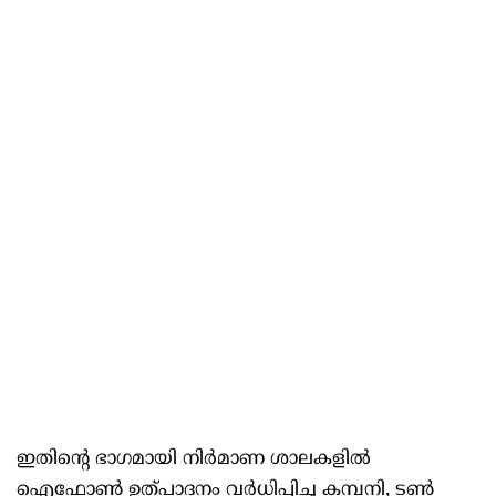
ഇതിന്റെ ഭാഗമായി നിർമാണ ശാലകളില്‍
ഐഫോണ്‍ ഉത്പാദനം വർധിപ്പിച്ച കമ്പനി, ടണ്‍