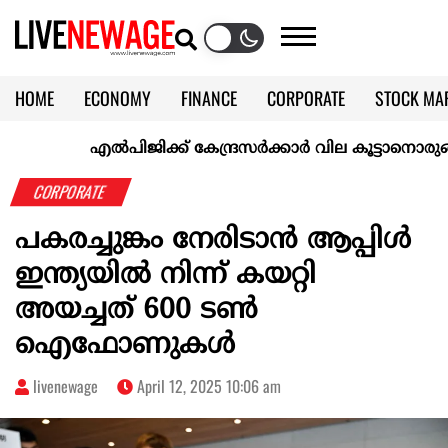
HOME
ECONOMY
FINANCE
CORPORATE
STOCK MA
CALENDAR
KERALA @70
എല്‍പിജിക്ക് കേന്ദ്രസർക്കാർ വില കൂട്ടാനൊരുങ്ങുന്നുവെന
CORPORATE
പകരച്ചുങ്കം നേരിടാൻ ആപ്പിൾ
ഇന്ത്യയില്‍ നിന്ന് കയറ്റി
അയച്ചത് 600 ടണ്‍
ഐഫോണുകള്‍
livenewage
April 12, 2025 10:06 am