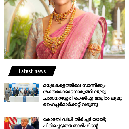
Latest news
മധ്യകേരളത്തിലെ സാന്നിദ്ധ്യം
ശക്തമാക്കാനൊരുങ്ങി ലുലു;
ചങ്ങനാശ്ശേരി കെജിഎ മാളിൽ ലുലു
ഹൈപ്പർമാർക്കറ്റ് വരുന്നു
കോടതി വിധി തിരിച്ചടിയായി;
പിരിച്ചെടുത്ത താരിഫിന്‍റെ