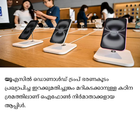
യു
എസില്‍ ഡൊണാള്‍ഡ് ട്രംപ് ഭരണകൂടം
പ്രഖ്യാപിച്ച ഇറക്കുമതിച്ചുങ്കം മറികടക്കാനുള്ള കഠിന
ശ്രമത്തിലാണ് ഐഫോണ്‍ നിർമാതാക്കളായ
ആപ്പിള്‍.