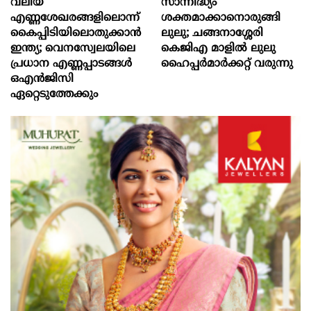
വലിയ
സാന്നിദ്ധ്യം
എണ്ണശേഖരങ്ങളിലൊന്ന്
ശക്തമാക്കാനൊരുങ്ങി
കൈപ്പിടിയിലൊതുക്കാന്‍
ലുലു; ചങ്ങനാശ്ശേരി
ഇന്ത്യ; വെനസ്വേലയിലെ
കെജിഎ മാളിൽ ലുലു
പ്രധാന എണ്ണപ്പാടങ്ങള്‍
ഹൈപ്പർമാർക്കറ്റ് വരുന്നു
ഒഎന്‍ജിസി
ഏറ്റെടുത്തേക്കും