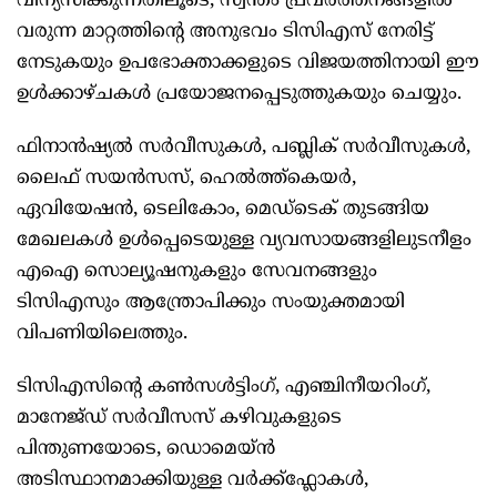
വിന്യസിക്കുന്നതിലൂടെ, സ്വന്തം പ്രവർത്തനങ്ങളിൽ
വരുന്ന മാറ്റത്തിന്‍റെ അനുഭവം ടിസിഎസ് നേരിട്ട്
നേടുകയും ഉപഭോക്താക്കളുടെ വിജയത്തിനായി ഈ
ഉൾക്കാഴ്‌ചകൾ പ്രയോജനപ്പെടുത്തുകയും ചെയ്യും.
ഫിനാൻഷ്യൽ സർവീസുകൾ, പബ്ലിക് സർവീസുകൾ,
ലൈഫ് സയൻസസ്, ഹെൽത്ത്‌കെയർ,
ഏവിയേഷൻ, ടെലികോം, മെഡ്‌ടെക് തുടങ്ങിയ
മേഖലകൾ ഉൾപ്പെടെയുള്ള വ്യവസായങ്ങളിലുടനീളം
എഐ സൊല്യൂഷനുകളും സേവനങ്ങളും
ടിസിഎസും ആന്ത്രോപിക്കും സംയുക്തമായി
വിപണിയിലെത്തും.
ടിസിഎസിന്‍റെ കൺസൾട്ടിംഗ്, എഞ്ചിനീയറിംഗ്,
മാനേജ്‌ഡ് സർവീസസ് കഴിവുകളുടെ
പിന്തുണയോടെ, ഡൊമെയ്ൻ
അടിസ്ഥാനമാക്കിയുള്ള വർക്ക്ഫ്ലോകൾ,