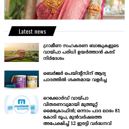
Latest news
ഗ്രാമീണ സഹകരണ ബാങ്കുകളുടെ
വായ്പാ പരിധി ഉയർത്താൻ കരട്
നിർദേശം
ബെർജർ പെയിന്റ്സിന് ആദ്യ
പാദത്തിൽ ശക്തമായ വളർച്ച
റെക്കോർഡ് വായ്പാ
വിതരണവുമായി മുത്തൂറ്റ്
മൈക്രോഫിൻ; ഒന്നാം പാദ ലാഭം 81
കോടി രൂപ, മുൻവർഷത്തെ
അപേക്ഷിച്ച് 12 ഇരട്ടി വർദ്ധനവ്