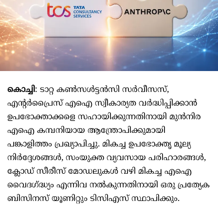
കൊച്ചി
: ടാറ്റ കൺസൾട്ടൻസി സർവീസസ്,
എൻ്റർപ്രൈസ് എഐ സ്വീകാര്യത വർദ്ധിപ്പിക്കാൻ
ഉപഭോക്താക്കളെ സഹായിക്കുന്നതിനായി മുൻനിര
എഐ കമ്പനിയായ ആന്ത്രോപിക്കുമായി
പങ്കാളിത്തം പ്രഖ്യാപിച്ചു. മികച്ച ഉപഭോക്തൃ മൂല്യ
നിർദ്ദേശങ്ങൾ, സംയുക്ത വ്യവസായ പരിഹാരങ്ങൾ,
ക്ലോഡ് സീരീസ് മോഡലുകള്‍ വഴി മികച്ച എഐ
വൈദഗ്ദ്ധ്യം എന്നിവ നൽകുന്നതിനായി ഒരു പ്രത്യേക
ബിസിനസ് യൂണിറ്റും ടിസിഎസ് സ്ഥാപിക്കും.