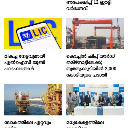
അപേക്ഷിച്ച് 12 ഇരട്ടി
വർദ്ധനവ്
മികച്ച നേട്ടവുമായി
കൊച്ചിന്‍ ഷിപ്പ് യാർഡ്
എൽഐസി ജൂൺ
തമിഴ്നാട്ടിലേക്ക്;
പാദഫലങ്ങൾ
തൂത്തുക്കുടിയിൽ 2,000
കോടിയുടെ പദ്ധതി
ലോകത്തിലെ ഏറ്റവും
മധ്യകേരളത്തിലെ