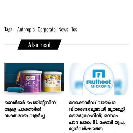
Anthropic
Corporate
News
Tcs
Tags :
Also read
ബെർജർ പെയിന്റ്സിന്
റെക്കോർഡ് വായ്പാ
ആദ്യ പാദത്തിൽ
വിതരണവുമായി മുത്തൂറ്റ്
ശക്തമായ വളർച്ച
മൈക്രോഫിൻ; ഒന്നാം
പാദ ലാഭം 81 കോടി രൂപ,
മുൻവർഷത്തെ