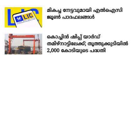
മികച്ച നേട്ടവുമായി എൽഐസി
ജൂൺ പാദഫലങ്ങൾ
കൊച്ചിന്‍ ഷിപ്പ് യാർഡ്
തമിഴ്നാട്ടിലേക്ക്; തൂത്തുക്കുടിയിൽ
2,000 കോടിയുടെ പദ്ധതി