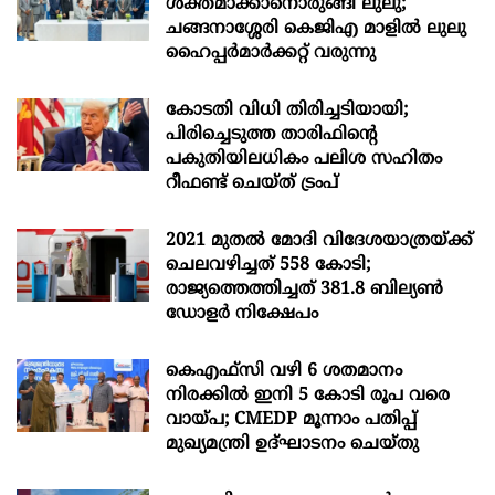
ശക്തമാക്കാനൊരുങ്ങി ലുലു;
ചങ്ങനാശ്ശേരി കെജിഎ മാളിൽ ലുലു
ഹൈപ്പർമാർക്കറ്റ് വരുന്നു
കോടതി വിധി തിരിച്ചടിയായി;
പിരിച്ചെടുത്ത താരിഫിന്‍റെ
പകുതിയിലധികം പലിശ സഹിതം
റീഫണ്ട് ചെയ്ത് ട്രംപ്
2021 മുതൽ മോദി വിദേശയാത്രയ്ക്ക്
ചെലവഴിച്ചത് 558 കോടി;
രാജ്യത്തെത്തിച്ചത് 381.8 ബില്യൺ
ഡോളർ നിക്ഷേപം
കെഎഫ്സി വഴി 6 ശതമാനം
നിരക്കിൽ ഇനി 5 കോടി രൂപ വരെ
വായ്പ; CMEDP മൂന്നാം പതിപ്പ്
മുഖ്യമന്ത്രി ഉദ്ഘാടനം ചെയ്തു