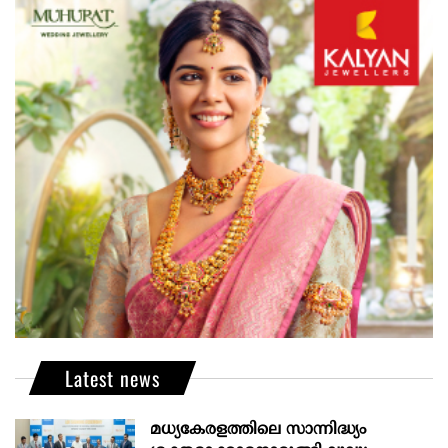
Latest news
മധ്യകേരളത്തിലെ സാന്നിദ്ധ്യം