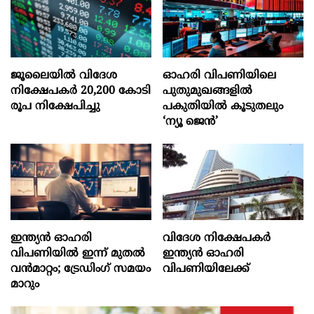
ജൂലൈയില്‍ വിദേശ
ഓഹരി വിപണിയിലെ
നിക്ഷേപകര്‍ 20,200 കോടി
പുതുമുഖങ്ങളിൽ
രൂപ നിക്ഷേപിച്ചു
പകുതിയിൽ കൂടുതലും
‘ന്യൂ ജെൻ’
ഇന്ത്യൻ ഓഹരി
വിദേശ നിക്ഷേപകര്‍
വിപണിയിൽ ഇന്ന് മുതൽ
ഇന്ത്യൻ ഓഹരി
വൻമാറ്റം; ട്രേഡിംഗ് സമയം
വിപണിയിലേക്ക്
മാറും