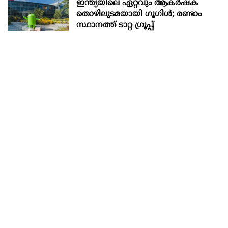
ഇന്ത്യയിലെ ഏറ്റവും ആകര്‍ഷക
തൊഴിലുടമയായി ഗൂഗിള്‍; രണ്ടാം
സ്ഥാനത്ത് ടാറ്റ ഗ്രൂപ്പ്