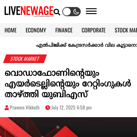
HOME
ECONOMY
FINANCE
CORPORATE
STOCK MA
CALENDAR
KERALA @70
എല്‍പിജിക്ക് കേന്ദ്രസർക്കാർ വില കൂട്ടാനൊരുങ്ങുന്ന
STOCK MARKET
വൊഡാഫോണിന്റെയും
എയര്‍ടെല്ലിന്റെയും റേറ്റിംഗുകള്‍
താഴ്ത്തി യുബിഎസ്
Praveen Vikkath
July 12, 2025 6:58 pm