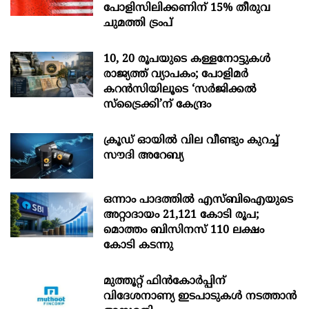
പോളിസിലിക്കണിന് 15% തീരുവ
ചുമത്തി ട്രംപ്
10, 20 രൂപയുടെ കള്ളനോട്ടുകൾ
രാജ്യത്ത് വ്യാപകം; പോളിമർ
കറൻസിയിലൂടെ ‘സർജിക്കൽ
സ്ട്രെെക്കി’ന് കേന്ദ്രം
ക്രൂഡ് ഓയിൽ വില വീണ്ടും കുറച്ച്
സൗദി അറേബ്യ
ഒന്നാം പാദത്തിൽ എസ്ബിഐയുടെ
അറ്റാദായം 21,121 കോടി രൂപ;
മൊത്തം ബിസിനസ് 110 ലക്ഷം
കോടി കടന്നു
മുത്തൂറ്റ് ഫിൻകോർപ്പിന്
വിദേശനാണ്യ ഇടപാടുകൾ നടത്താൻ