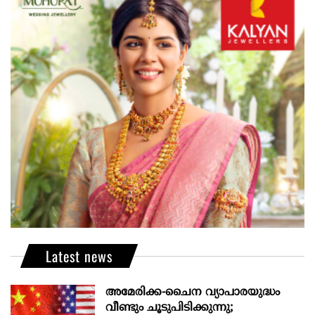
Latest news
അമേരിക്ക-ചൈന വ്യാപാരയുദ്ധം
വീണ്ടും ചൂടുപിടിക്കുന്നു;