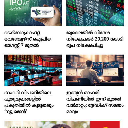
ടെക്‌നോക്രാഫ്‌റ്റ്‌
ജൂലൈയില്‍ വിദേശ
വെഞ്ച്വേഴ്‌സ്‌ ഐപിഒ
നിക്ഷേപകര്‍ 20,200 കോടി
ഓഗസ്റ്റ്‌ 7 മുതല്‍
രൂപ നിക്ഷേപിച്ചു
ഓഹരി വിപണിയിലെ
ഇന്ത്യൻ ഓഹരി
പുതുമുഖങ്ങളിൽ
വിപണിയിൽ ഇന്ന് മുതൽ
പകുതിയിൽ കൂടുതലും
വൻമാറ്റം; ട്രേഡിംഗ് സമയം
‘ന്യൂ ജെൻ’
മാറും