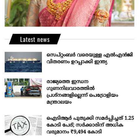
Latest news
സെപ്റ്റംബർ വരെയുള്ള എൽഎൻജി
വിതരണം ഉറപ്പാക്കി ഇന്ത്യ
രാജ്യത്തെ ഇന്ധന
ഗുണനിലവാരത്തില്‍
പ്രശ്‌നങ്ങളില്ലെന്ന് പെട്രോളിയം
മന്ത്രാലയം
ഐടിആര്‍ പുതുക്കി സമർപ്പിച്ചത് 1.25
കോടി പേര്; സർക്കാരിന് അധിക
വരുമാനം ₹9,494 കോടി