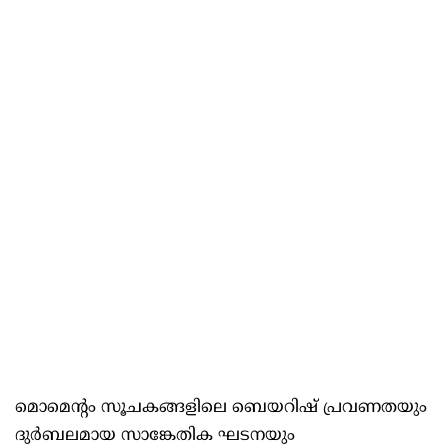
മൊമെന്റം സൂചകങ്ങളിലെ ബെയറിഷ് പ്രവണതയും
ദുര്‍ബലമായ സാങ്കേതിക ഘടനയും