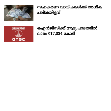
സഹകരണ വായ്പകള്‍ക്ക് അധിക
പലിശയിളവ്
ഒഎന്‍ജിസിക്ക് ആദ്യ പാദത്തില്‍
ലാഭം ₹17,034 കോടി