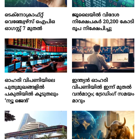
ടെക്‌നോക്രാഫ്‌റ്റ്‌
ജൂലൈയില്‍ വിദേശ
വെഞ്ച്വേഴ്‌സ്‌ ഐപിഒ
നിക്ഷേപകര്‍ 20,200 കോടി
ഓഗസ്റ്റ്‌ 7 മുതല്‍
രൂപ നിക്ഷേപിച്ചു
ഓഹരി വിപണിയിലെ
ഇന്ത്യൻ ഓഹരി
പുതുമുഖങ്ങളിൽ
വിപണിയിൽ ഇന്ന് മുതൽ
പകുതിയിൽ കൂടുതലും
വൻമാറ്റം; ട്രേഡിംഗ് സമയം
‘ന്യൂ ജെൻ’
മാറും