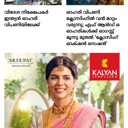
വിദേശ നിക്ഷേപകര്‍
ഓഹരി വിപണി
ഇന്ത്യൻ ഓഹരി
ക്ലോസിംഗിൽ വൻ മാറ്റം
വിപണിയിലേക്ക്
വരുന്നു; എഫ് ആൻഡ് ഒ
ഓഹരികൾക്ക് ഓഗസ്റ്റ്
മൂന്നു മുതൽ ‘ക്ലോസിംഗ്
ഓക്‌ഷൻ സെഷൻ’