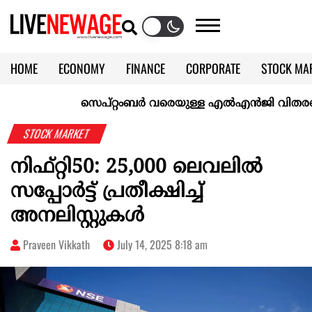
HOME
ECONOMY
FINANCE
CORPORATE
STOCK MA
CALENDAR
KERALA @70
സെപ്റ്റംബർ വരെയുള്ള എൽഎൻജി വിതരണം ഉറപ്പ
STOCK MARKET
നിഫ്റ്റി50: 25,000 ലെവലില്‍
സപ്പോര്‍ട്ട് പ്രതീക്ഷിച്ച്
അനലിസ്റ്റുകള്‍
Praveen Vikkath
July 14, 2025 8:18 am