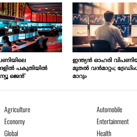
പണിയിലെ
ഇന്ത്യൻ ഓഹരി വിപണിയ
്ങളിൽ പകുതിയിൽ
മുതൽ വൻമാറ്റം; ട്രേഡി
ന്യൂ ജെൻ’
മാറും
Agriculture
Automobile
Economy
Entertainment
Global
Health