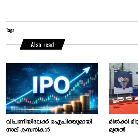
Tags :
Also read
വിപണിയിലേക്ക് ഐപിഒയുമായി
മില്‍ക്കി മി
നാല് കമ്പനികൾ
മുതല്‍