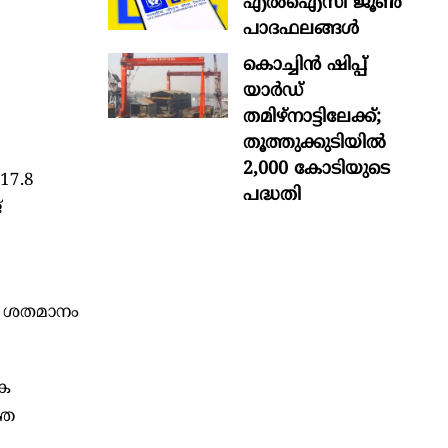
എൽഐസി ജൂൺ
പാദഫലങ്ങൾ
കൊച്ചിന്‍ ഷിപ്പ്
യാർഡ്
തമിഴ്നാട്ടിലേക്ക്;
തൂത്തുക്കുടിയിൽ
2,000 കോടിയുടെ
17.8
പദ്ധതി
്
25 ശതമാനം
ിക
്ത