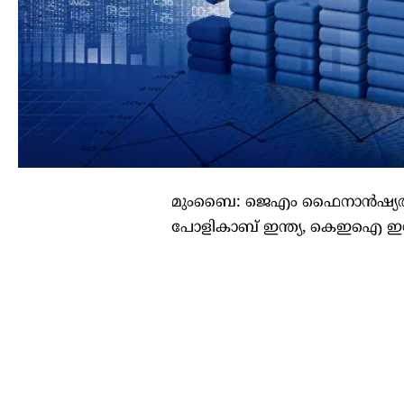
മുംബൈ: ജെഎം ഫൈനാന്‍ഷ്യല്‍ വ
പോളികാബ് ഇന്ത്യ, കെഇഐ ഇന്‍