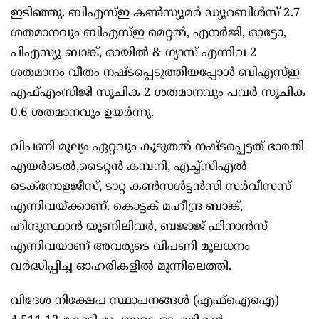
ഇടിഞ്ഞു. ബിഎസ്ഇ കണ്‍സ്യൂമര്‍ ഡ്യൂറബിള്‍സ് 2.7
ശതമാനവും ബിഎസ്ഇ മെറ്റല്‍, എനര്‍ജി, ഓട്ടോ,
പിഎസ്യു ബാങ്ക്, ഓയില്‍ & ഗ്യാസ് എന്നിവ 2
ശതമാനം വീതം നഷ്ടപ്പെടുത്തിയപ്പോള്‍ ബിഎസ്ഇ
എഫ്എംസിജി സൂചിക 2 ശതമാനവും പവര്‍ സൂചിക
0.6 ശതമാനവും ഉയര്‍ന്നു.
വിപണി മൂല്യം ഏറ്റവും കൂടുതല്‍ നഷ്ടപ്പെട്ടത് ഭാരതി
എയര്‍ടെല്‍,ടൈറ്റന്‍ കമ്പനി, എച്ച്സിഎല്‍
ടെക്‌നോളജീസ്, ടാറ്റ കണ്‍സള്‍ട്ടന്‍സി സര്‍വീസസ്
എന്നിവയ്ക്കാണ്. കൊട്ടക് മഹീന്ദ്ര ബാങ്ക്,
ഹിന്ദുസ്ഥാന്‍ യൂണിലിവര്‍, ബജാജ് ഫിനാന്‍സ്
എന്നിവയാണ് അവരുടെ വിപണി മൂലധനം
വര്‍ദ്ധിപ്പിച്ച ഓഹരികളില്‍ മുന്നിലെത്തി.
വിദേശ നിക്ഷേപ സ്ഥാപനങ്ങള്‍ (എഫ്‌ഐഐ)