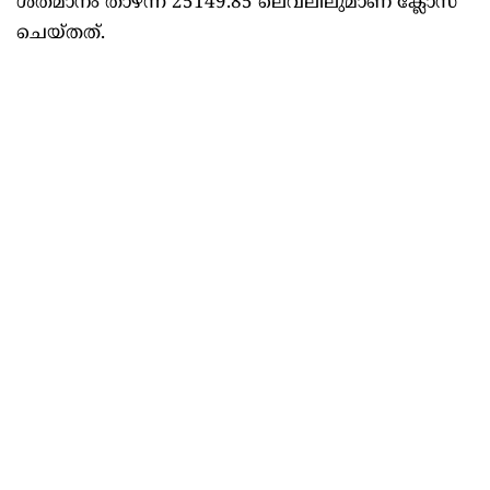
ശതമാനം താഴ്ന്ന് 25149.85 ലെവലിലുമാണ് ക്ലോസ്
ചെയ്തത്.