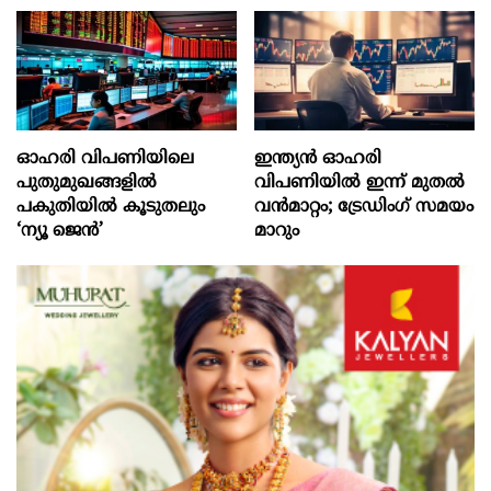
ഓഹരി വിപണിയിലെ
ഇന്ത്യൻ ഓഹരി
പുതുമുഖങ്ങളിൽ
വിപണിയിൽ ഇന്ന് മുതൽ
പകുതിയിൽ കൂടുതലും
വൻമാറ്റം; ട്രേഡിംഗ് സമയം
‘ന്യൂ ജെൻ’
മാറും