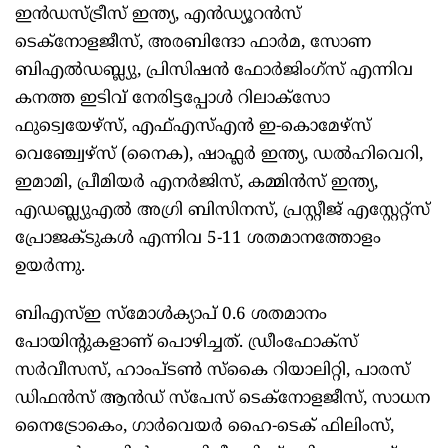
ഇന്‍ഡസ്ട്രീസ് ഇന്ത്യ, എന്‍ഡ്യൂറന്‍സ്
ടെക്നോളജീസ്, അരബിന്ദോ ഫാര്‍മ, സോണ
ബിഎല്‍ഡബ്ല്യു, പ്രിസിഷന്‍ ഫോര്‍ജിംഗ്സ് എന്നിവ
കനത്ത ഇടിവ് നേരിട്ടപ്പോള്‍ റിലാക്സോ
ഫുട്വെയേഴ്സ്, എഫ്എസ്എന്‍ ഇ-കൊമേഴ്സ്
വെഞ്ച്വേഴ്സ് (നൈക), ഷാഫ്ലര്‍ ഇന്ത്യ, ഡല്‍ഹിവെറി,
ഇമാമി, പ്രീമിയര്‍ എനര്‍ജിസ്, കമ്മിന്‍സ് ഇന്ത്യ,
എഡബ്ല്യുഎല്‍ അഗ്രി ബിസിനസ്, പ്രസ്റ്റീജ് എസ്റ്റേറ്റ്‌സ്
പ്രോജക്ടുകള്‍ എന്നിവ 5-11 ശതമാനത്തോളം
ഉയര്‍ന്നു.
ബിഎസ്ഇ സ്‌മോള്‍ക്യാപ് 0.6 ശതമാനം
പോയിന്റുകളാണ് പൊഴിച്ചത്. ഡ്രീംഫോക്‌സ്
സര്‍വീസസ്, ഹാംപ്ടണ്‍ സ്‌കൈ റിയാലിറ്റി, പാരസ്
ഡിഫന്‍സ് ആന്‍ഡ് സ്‌പേസ് ടെക്‌നോളജീസ്, സാധന
നൈട്രോകെം, ഗാര്‍വെയര്‍ ഹൈ-ടെക് ഫിലിംസ്,