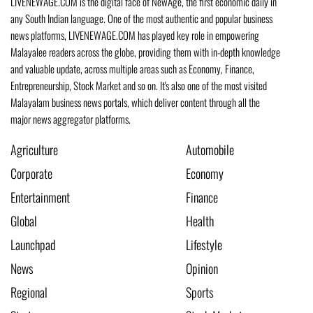
LIVENEWAGE.COM is the digital face of NewAge, the first economic daily in
any South Indian language. One of the most authentic and popular business
news platforms, LIVENEWAGE.COM has played key role in empowering
Malayalee readers across the globe, providing them with in-depth knowledge
and valuable update, across multiple areas such as Economy, Finance,
Entrepreneurship, Stock Market and so on. It's also one of the most visited
Malayalam business news portals, which deliver content through all the
major news aggregator platforms.
Agriculture
Automobile
Corporate
Economy
Entertainment
Finance
Global
Health
Launchpad
Lifestyle
News
Opinion
Regional
Sports