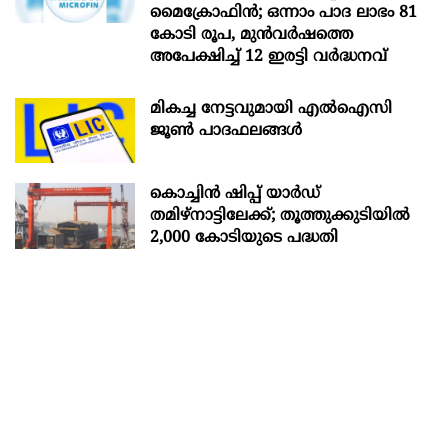
മൈക്രോഫിൻ; ഒന്നാം പാദ ലാഭം 81
കോടി രൂപ, മുൻവർഷത്തെ
അപേക്ഷിച്ച് 12 ഇരട്ടി വർദ്ധനവ്
മികച്ച നേട്ടവുമായി എൽഐസി
ജൂൺ പാദഫലങ്ങൾ
കൊച്ചിന്‍ ഷിപ്പ് യാർഡ്
തമിഴ്നാട്ടിലേക്ക്; തൂത്തുക്കുടിയിൽ
2,000 കോടിയുടെ പദ്ധതി