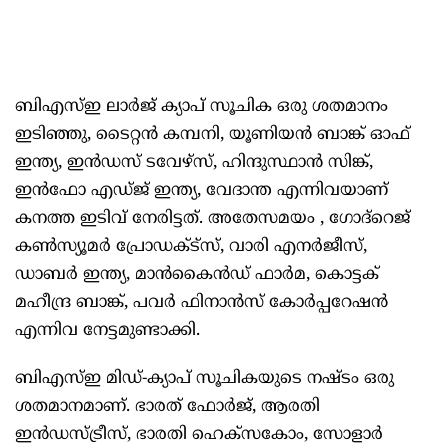
ബിഎസ്ഇ ലാര്‍ജ് ക്യാപ് സൂചിക ഒരു ശതമാനം
ഇടിഞ്ഞു, ടൈറ്റന്‍ കമ്പനി, യൂണിയന്‍ ബാങ്ക് ഓഫ്
ഇന്ത്യ, ഇന്‍ഡസ് ടവേഴ്സ്, ഹിന്ദുസ്ഥാന്‍ സിങ്ക്,
ഇന്‍ഫോ എഡ്ജ് ഇന്ത്യ, വേദാന്ത എന്നിവയാണ്
കനത്ത ഇടിവ് നേരിട്ടത്. അതേസമയം , ഗോദ്റെജ്
കണ്‍സ്യൂമര്‍ പ്രോഡക്ട്സ്, വാരി എനര്‍ജീസ്,
ഡാബര്‍ ഇന്ത്യ, മാന്‍കൈന്‍ഡ് ഫാര്‍മ, കൊട്ടക്
മഹീന്ദ്ര ബാങ്ക്, പവര്‍ ഫിനാന്‍സ് കോര്‍പ്പറേഷന്‍
എന്നിവ നേട്ടമുണ്ടാക്കി.
ബിഎസ്ഇ മിഡ്-ക്യാപ് സൂചികയുടെ നഷ്ടം ഒരു
ശതമാനമാണ്. ഭാരത് ഫോര്‍ജ്, ആരതി
ഇന്‍ഡസ്ട്രീസ്, ഭാരതി ഹെക്സകോം, സോളാര്‍