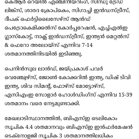
കെആര്‍ റെയില്‍ എഞ്ചിനീയറിംഗ്, സിന്ധു ട്രേഡ്
ലിങ്ക്‌സ്, ശാരദ ക്രോപ്‌കെം, സിഗാച്ചി ഇന്‍ഡസ്ട്രീസ്,
ദീപക് ഫെര്‍ട്ടിലൈസേഴ്‌സ് ആന്‍ഡ്
പെട്രോകെമിക്കല്‍സ് കോര്‍പ്പറേഷന്‍, എച്ച്എല്‍ഇ
ഗ്ലാസ്‌കോട്ട്, നാക്ല്‍ ഇന്‍ഡസ്ട്രീസ്, ഇന്ത്യന്‍ മെറ്റല്‍സ്
& ഫെറോ അലോയ്‌സ് എന്നിവ 7-14
ശതമാനത്തിനിടയില്‍ ഇടിഞ്ഞു.
പെനിന്‍സുല ലാന്‍ഡ്, ജയ്പ്രകാശ് പവര്‍
വെഞ്ച്വേഴ്‌സ്, ജോണ്‍ കോക്കറില്‍ ഇന്ത്യ, ഡിഷ് ടിവി
ഇന്ത്യ, ശിവ സിമന്റ്, ഫോഴ്‌സ് മോട്ടോഴ്‌സ്,
എസിഎംഇ സോളാര്‍ ഹോള്‍ഡിംഗ്‌സ് എന്നിവ 15-39
ശതമാനം വരെ നേട്ടമുണ്ടാക്കി.
മേഖലാടിസ്ഥാനത്തില്‍, ബിഎസ്ഇ ടെലികോം
സൂചിക 4.4 ശതമാനവും ബിഎസ്ഇ ഇന്‍ഫര്‍മേഷന്‍
ടെക്‌നോളജി സൂചിക 3 ശതമാനത്തിലധികം