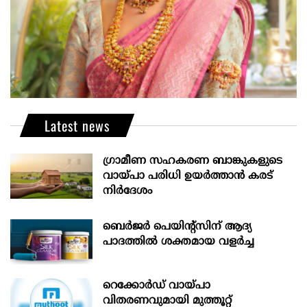
Latest news
ഗ്രാമീണ സഹകരണ ബാങ്കുകളുടെ
വായ്പാ പരിധി ഉയർത്താൻ കരട്
നിർദേശം
ബെർജർ പെയിന്റ്സിന് ആദ്യ
പാദത്തിൽ ശക്തമായ വളർച്ച
റെക്കോർഡ് വായ്പാ
വിതരണവുമായി മുത്തൂറ്റ്