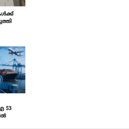
കൾക്ക്
ത്തി
ംഐ 53
ല്‍