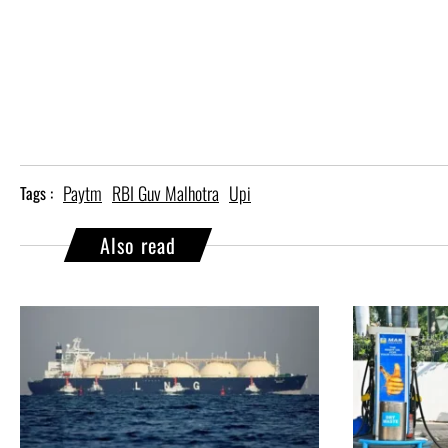
Paytm
RBI Guv Malhotra
Upi
Tags :
Also read