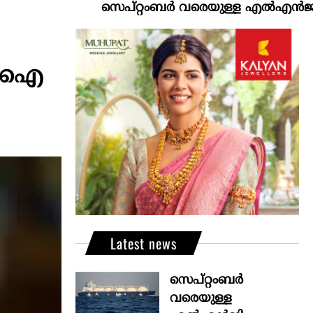
സെപ്റ്റംബർ വരെയുള്ള എൽഎൻജി വിതരണം 
‍ബിഐ
Latest news
സെപ്റ്റംബർ
വരെയുള്ള