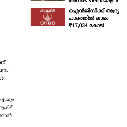
അധിക പലിശയിളവ്
ഒഎന്‍ജിസിക്ക് ആദ്യ
പാദത്തില്‍ ലാഭം
₹17,034 കോടി
ണ്
േവനം
്‍
ബിഐയും
ആക്ട്,
കാന്‍