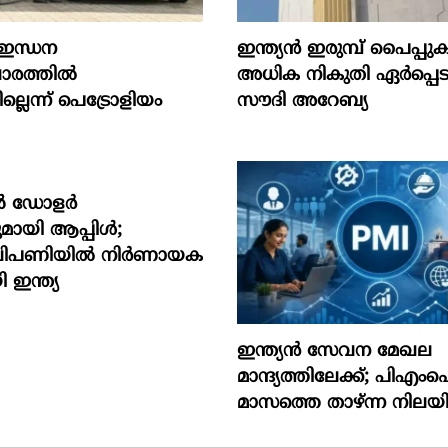
 ഇന്ധന
ഇന്ത്യൻ ഇരുമ്പ് പൈപ്പു
രത്തില്‍
അധിക നികുതി ഏർപ്പെടു
ില്ലെന്ന് പെട്രോളിയം
സൗദി അറേബ്യ
യൺ ഡോളർ
മായി ആപ്പിൾ;
ിപണിയിൽ നിർണായക
 ഇന്ത്യ
ഇന്ത്യൻ സേവന മേഖല
മാന്ദ്യത്തിലേക്ക്; പിഎ
മാസത്തെ താഴ്ന്ന നിലയി