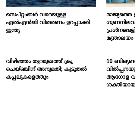
സെപ്റ്റംബർ വരെയുള്ള
രാജ്യത്തെ
എൽഎൻജി വിതരണം ഉറപ്പാക്കി
ഗുണനിലവാ
ഇന്ത്യ
പ്രശ്‌നങ്ങള
മന്ത്രാലയം
വിഴിഞ്ഞം തുറമുഖത്ത് ക്രൂ
10 ബില്
ചെയ്ഞ്ചിന് അനുമതി; കൂടുതൽ
വിൽപ്പനയു
കപ്പലുകളെത്തും
ആഗോള വ
ശക്തിയായി