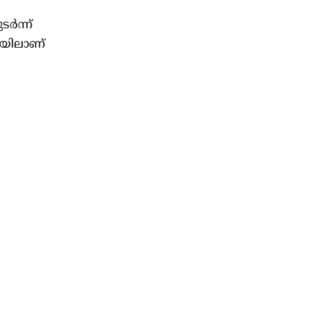
്‍ന്ന്
പയിലാണ്