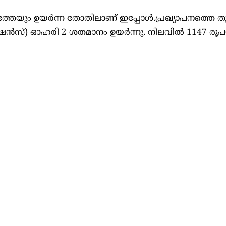
ും ഉയര്‍ന്ന തോതിലാണ് ഇപ്പോള്‍.പ്രഖ്യാപനത്തെ തുടര
ഷന്‍സ്) ഓഹരി 2 ശതമാനം ഉയര്‍ന്നു. നിലവില്‍ 1147 രൂ