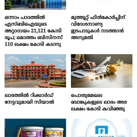
ഒന്നാം പാദത്തിൽ
മുത്തൂറ്റ് ഫിൻകോർപ്പിന്
എസ്ബിഐയുടെ
വിദേശനാണ്യ
അറ്റാദായം 21,121 കോടി
ഇടപാടുകൾ നടത്താൻ
രൂപ; മൊത്തം ബിസിനസ്
അനുമതി
110 ലക്ഷം കോടി കടന്നു
ലാഭത്തിൽ റിക്കാർഡ്
പൊതുമേഖല
നേട്ടവുമായി സിയാൽ
ബാങ്കുകളുടെ ലാഭം അര
ലക്ഷം കോടി കവിഞ്ഞു