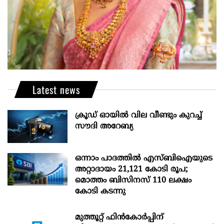
Latest news
ക്രൂഡ് ഓയിൽ വില വീണ്ടും കുറച്ച്
സൗദി അറേബ്യ
ഒന്നാം പാദത്തിൽ എസ്ബിഐയുടെ
അറ്റാദായം 21,121 കോടി രൂപ;
മൊത്തം ബിസിനസ് 110 ലക്ഷം
കോടി കടന്നു
മുത്തൂറ്റ് ഫിൻകോർപ്പിന്