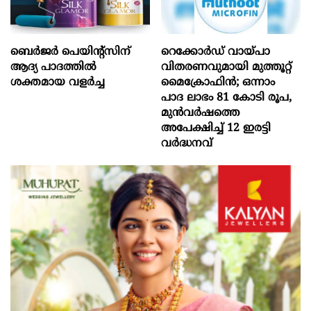
ബെർജർ പെയിന്റ്സിന്
റെക്കോർഡ് വായ്പാ
ആദ്യ പാദത്തിൽ
വിതരണവുമായി മുത്തൂറ്റ്
ശക്തമായ വളർച്ച
മൈക്രോഫിൻ; ഒന്നാം
പാദ ലാഭം 81 കോടി രൂപ,
മുൻവർഷത്തെ
അപേക്ഷിച്ച് 12 ഇരട്ടി
വർദ്ധനവ്