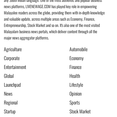
any South Indian language. One of the most authentic and popular business
news platforms, LIVENEWAGE.COM has played key role in empowering
Malayalee readers across the globe, providing them with in-depth knowledge
and valuable update, across multiple areas such as Economy, Finance,
Entrepreneurship, Stock Market and so on. It's also one of the most visited
Malayalam business news portals, which deliver content through all the
major news aggregator platforms.
Agriculture
Automobile
Corporate
Economy
Entertainment
Finance
Global
Health
Launchpad
Lifestyle
News
Opinion
Regional
Sports
Startup
Stock Market