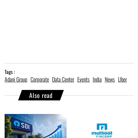
Tags :
Adani Group
Corporate
Data Center
Events
India
News
Uber
Also read