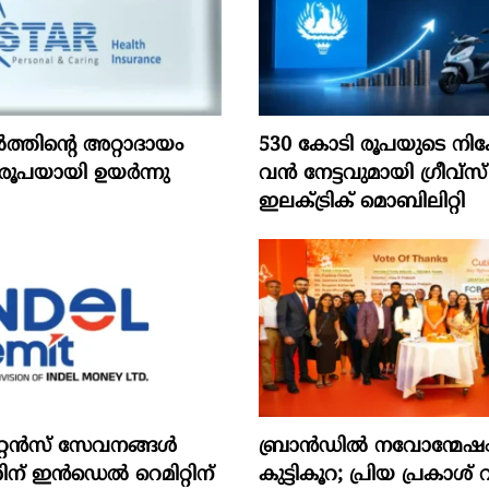
ൽത്തിന്റെ അറ്റാദായം
530 കോടി രൂപയുടെ നിക
രൂപയായി ഉയർന്നു
വൻ നേട്ടവുമായി ഗ്രീവ്സ്
ഇലക്ട്രിക് മൊബിലിറ്റി
റ്റന്‍സ് സേവനങ്ങള്‍
ബ്രാൻഡിൽ നവോന്മേഷം ന
ന് ഇന്‍ഡെല്‍ റെമിറ്റിന്
കുട്ടികൂറ; പ്രിയ പ്രകാശ് 