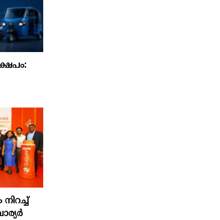
്ഷേപം:
ിറച്ച്
വാര്യർ