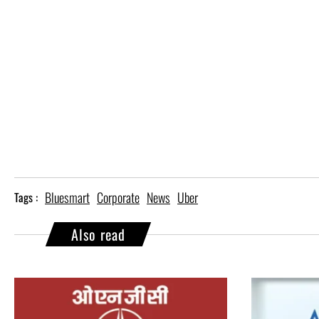
Bluesmart
Corporate
News
Uber
Tags :
Also read