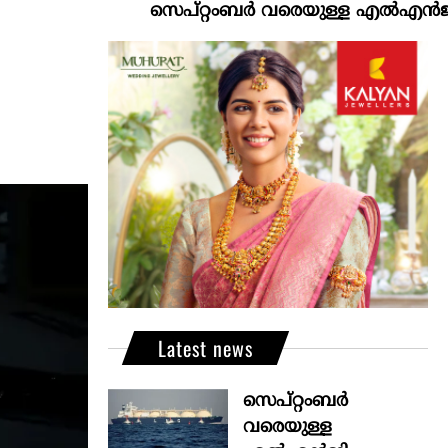
സെപ്റ്റംബർ വരെയുള്ള എൽഎൻജി വിതരണം
Latest news
സെപ്റ്റംബർ
വരെയുള്ള