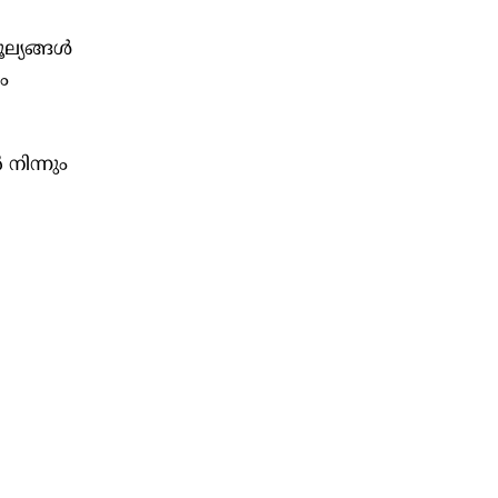
ൂല്യങ്ങൾ
ം
നിന്നും