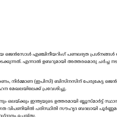
നിയായ ജെൻസോൾ എഞ്ചിനീയറിംഗ് പണലഭ്യത പ്രശ്‌നങ്ങൾ ന
ക്കുന്നത്. എന്നാൽ ഉബറുമായി അത്തരമൊരു ചർച്ച നട
രണം, നിർമ്മാണ (ഇപിസി) ബിസിനസിന് പേരുകേട്ട ജ
വാഹന മേഖലയിലേക്ക് പ്രവേശിച്ചു.
 ഒലയ്ക്കും ഇന്ത്യയുടെ ഉത്തരമായി ബ്ലൂസ്മാർട്ട് സ്ഥാനം
ഗത വിപണിയിൽ പരിസ്ഥിതി സൗഹൃദ ബദലായി പൂർണ്ണമ
ഗ്ദാനം ചെയ്തു.