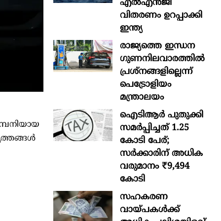
എൽഎൻജി
വിതരണം ഉറപ്പാക്കി
ഇന്ത്യ
രാജ്യത്തെ ഇന്ധന
ഗുണനിലവാരത്തില്‍
പ്രശ്‌നങ്ങളില്ലെന്ന്
പെട്രോളിയം
മന്ത്രാലയം
ഐടിആര്‍ പുതുക്കി
കമ്പനിയായ
സമർപ്പിച്ചത് 1.25
വൃത്തങ്ങൾ
കോടി പേര്;
സർക്കാരിന് അധിക
വരുമാനം ₹9,494
കോടി
സഹകരണ
വായ്പകള്‍ക്ക്