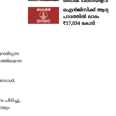
അധിക പലിശയിളവ്
ഒഎന്‍ജിസിക്ക് ആദ്യ
പാദത്തില്‍ ലാഭം
₹17,034 കോടി
േരിടുന്ന
ത്തിയെന്ന
െൻസോൾ,
 പിടിച്ചു,
ായും