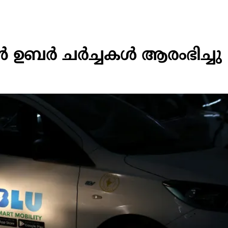
്കാൻ ഉബർ ചർച്ചകൾ ആരംഭിച്ചു