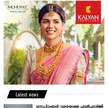
Latest news
സെപ്റ്റംബർ വരെയുള്ള എൽഎൻജി