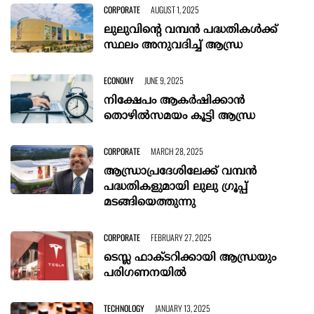
CORPORATE
AUGUST 1, 2025
ലുലുവിന്റെ വമ്പൻ പദ്ധതികൾക്ക്
സ്ഥലം അനുവദിച്ച് ആന്ധ്ര
ECONOMY
JUNE 9, 2025
നിക്ഷേപം ആകർഷിക്കാൻ
തൊഴിൽസമയം കൂട്ടി ആന്ധ്ര
CORPORATE
MARCH 28, 2025
ആന്ധ്രാപ്രദേശിലേക്ക് വമ്പൻ
പദ്ധതികളുമായി ലുലു ഗ്രൂപ്പ്
മടങ്ങിയെത്തുന്നു
CORPORATE
FEBRUARY 27, 2025
ടെസ്ല ഫാക്ടറിക്കായി ആന്ധ്രയും
പരിഗണനയില്‍
TECHNOLOGY
JANUARY 13, 2025