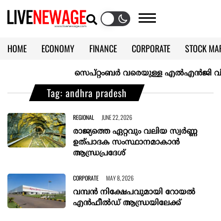
HOME
ECONOMY
FINANCE
CORPORATE
STOCK MA
CALENDAR
KERALA @70
സെപ്റ്റംബർ വരെയുള്ള എൽഎൻജി വിതരണം 
Tag: andhra pradesh
REGIONAL
JUNE 22, 2026
രാജ്യത്തെ ഏറ്റവും വലിയ സ്വർണ്ണ
ഉത്പാദക സംസ്ഥാനമാകാൻ
ആന്ധ്രപ്രദേശ്
CORPORATE
MAY 8, 2026
വമ്പന്‍ നിക്ഷേപവുമായി റോയല്‍
എന്‍ഫീല്‍ഡ് ആന്ധ്രയിലേക്ക്