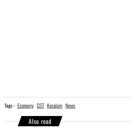
Economy
GST
Keralam
News
Tags :
Also read