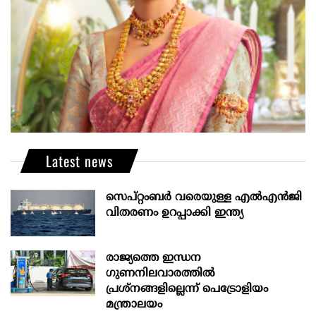
Latest news
സെപ്റ്റംബർ വരെയുള്ള എൽഎൻജി
വിതരണം ഉറപ്പാക്കി ഇന്ത്യ
രാജ്യത്തെ ഇന്ധന
ഗുണനിലവാരത്തില്‍
പ്രശ്‌നങ്ങളില്ലെന്ന് പെട്രോളിയം
മന്ത്രാലയം