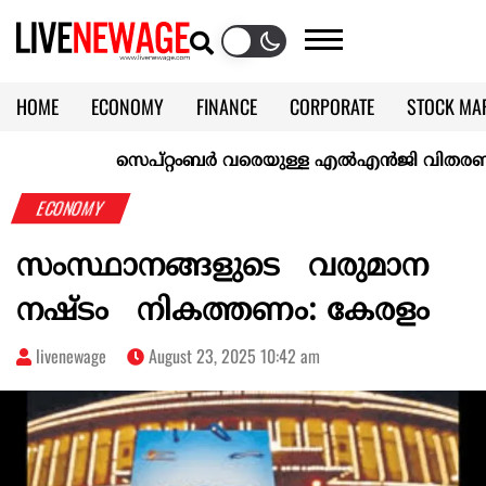
HOME
ECONOMY
FINANCE
CORPORATE
STOCK MA
CALENDAR
KERALA @70
സെപ്റ്റംബർ വരെയുള്ള എൽഎൻജി വിതരണം ഉറപ്പാക
ECONOMY
സംസ്ഥാനങ്ങളുടെ വരുമാന
നഷ്‌ടം നികത്തണം: കേരളം
livenewage
August 23, 2025 10:42 am