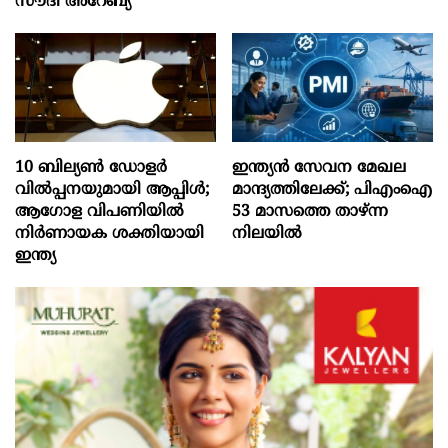
സൗദി അറേബ്യ
10 ബില്യൺ ഡോളർ
ഇന്ത്യൻ സേവന മേഖല
വിൽപ്പനയുമായി ആപ്പിൾ;
മാന്ദ്യത്തിലേക്ക്; പിഎംഐ
ആഗോള വിപണിയിൽ
53 മാസത്തെ താഴ്ന്ന
നിർണായക ശക്തിയായി
നിലയില്‍
ഇന്ത്യ