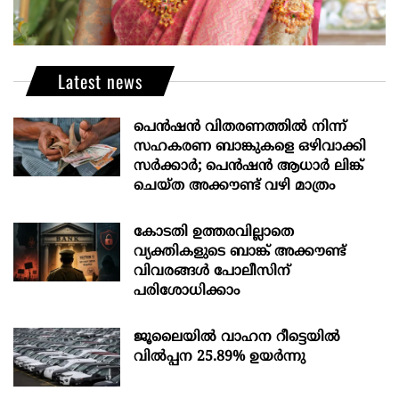
Latest news
പെൻഷൻ വിതരണത്തിൽ നിന്ന്
സഹകരണ ബാങ്കുകളെ ഒഴിവാക്കി
സർക്കാർ; പെൻഷൻ ആധാർ‌ ലിങ്ക്
ചെയ്ത അക്കൗണ്ട് വഴി മാത്രം
കോടതി ഉത്തരവില്ലാതെ
വ്യക്തികളുടെ ബാങ്ക് അക്കൗണ്ട്
വിവരങ്ങൾ പോലീസിന്
പരിശോധിക്കാം
ജൂലൈയിൽ വാഹന റീട്ടെയിൽ
വിൽപ്പന 25.89% ഉയർന്നു