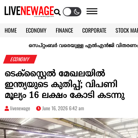
HOME
ECONOMY
FINANCE
CORPORATE
STOCK MA
CALENDAR
KERALA @70
സെപ്റ്റംബർ വരെയുള്ള എൽഎൻജി വിതരണം ഉറപ്പാക്
ECONOMY
ടെക്‌സ്റ്റൈല്‍ മേഖലയില്‍
ഇന്ത്യയുടെ കുതിപ്പ്; വിപണി
മൂല്യം 16 ലക്ഷം കോടി കടന്നു
livenewage
June 16, 2026 6:42 am