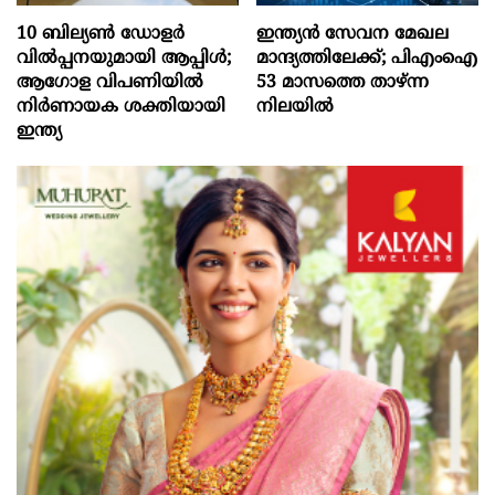
10 ബില്യൺ ഡോളർ
ഇന്ത്യൻ സേവന മേഖല
വിൽപ്പനയുമായി ആപ്പിൾ;
മാന്ദ്യത്തിലേക്ക്; പിഎംഐ
ആഗോള വിപണിയിൽ
53 മാസത്തെ താഴ്ന്ന
നിർണായക ശക്തിയായി
നിലയില്‍
ഇന്ത്യ