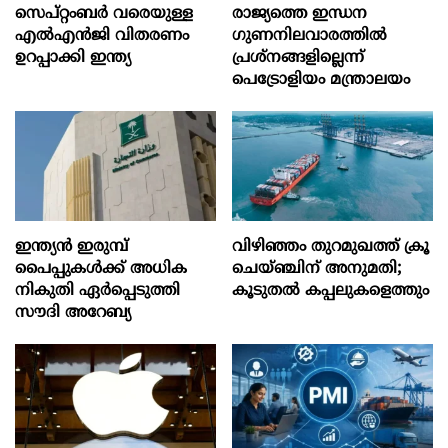
സെപ്റ്റംബർ വരെയുള്ള
രാജ്യത്തെ ഇന്ധന
എൽഎൻജി വിതരണം
ഗുണനിലവാരത്തില്‍
ഉറപ്പാക്കി ഇന്ത്യ
പ്രശ്‌നങ്ങളില്ലെന്ന്
പെട്രോളിയം മന്ത്രാലയം
ഇന്ത്യൻ ഇരുമ്പ്
വിഴിഞ്ഞം തുറമുഖത്ത് ക്രൂ
പൈപ്പുകൾക്ക് അധിക
ചെയ്ഞ്ചിന് അനുമതി;
നികുതി ഏർപ്പെടുത്തി
കൂടുതൽ കപ്പലുകളെത്തും
സൗദി അറേബ്യ