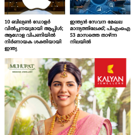
10 ബില്യൺ ഡോളർ
ഇന്ത്യൻ സേവന മേഖല
വിൽപ്പനയുമായി ആപ്പിൾ;
മാന്ദ്യത്തിലേക്ക്; പിഎംഐ
ആഗോള വിപണിയിൽ
53 മാസത്തെ താഴ്ന്ന
നിർണായക ശക്തിയായി
നിലയില്‍
ഇന്ത്യ