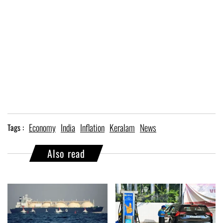
Economy
India
Inflation
Keralam
News
Tags :
Also read