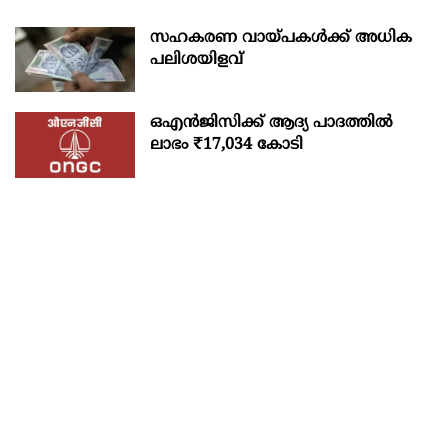
സഹകരണ വായ്പകള്‍ക്ക് അധിക
പലിശയിളവ്
ഒഎന്‍ജിസിക്ക് ആദ്യ പാദത്തില്‍
ലാഭം ₹17,034 കോടി