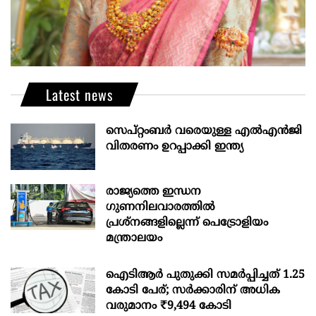
Latest news
സെപ്റ്റംബർ വരെയുള്ള എൽഎൻജി
വിതരണം ഉറപ്പാക്കി ഇന്ത്യ
രാജ്യത്തെ ഇന്ധന
ഗുണനിലവാരത്തില്‍
പ്രശ്‌നങ്ങളില്ലെന്ന് പെട്രോളിയം
മന്ത്രാലയം
ഐടിആര്‍ പുതുക്കി സമർപ്പിച്ചത് 1.25
കോടി പേര്; സർക്കാരിന് അധിക
വരുമാനം ₹9,494 കോടി