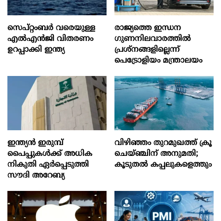
സെപ്റ്റംബർ വരെയുള്ള
രാജ്യത്തെ ഇന്ധന
എൽഎൻജി വിതരണം
ഗുണനിലവാരത്തില്‍
ഉറപ്പാക്കി ഇന്ത്യ
പ്രശ്‌നങ്ങളില്ലെന്ന്
പെട്രോളിയം മന്ത്രാലയം
ഇന്ത്യൻ ഇരുമ്പ്
വിഴിഞ്ഞം തുറമുഖത്ത് ക്രൂ
പൈപ്പുകൾക്ക് അധിക
ചെയ്ഞ്ചിന് അനുമതി;
നികുതി ഏർപ്പെടുത്തി
കൂടുതൽ കപ്പലുകളെത്തും
സൗദി അറേബ്യ