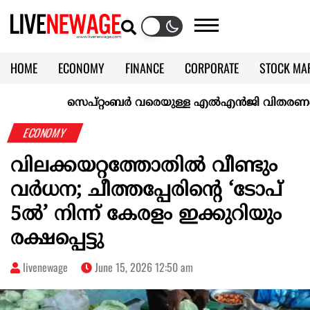
HOME
ECONOMY
FINANCE
CORPORATE
STOCK MA
CALENDAR
KERALA @70
സെപ്റ്റംബർ വരെയുള്ള എൽഎൻജി വിതരണം ഉറപ്പാക്
ECONOMY
വിലക്കയറ്റത്തോതിൽ വീണ്ടും
വർധന; ചീത്തപ്പേരിന്റെ ‘ടോപ്
5ൽ’ നിന്ന് കേരളം ഇക്കുറിയും
രക്ഷപ്പെട്ടു
livenewage
June 15, 2026 12:50 am