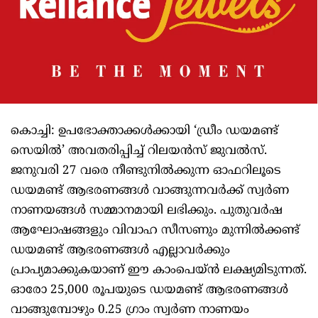
കൊച്ചി: ഉപഭോക്താക്കൾക്കായി ‘ഡ്രീം ഡയമണ്ട്
സെയിൽ’ അവതരിപ്പിച്ച് റിലയൻസ് ജുവൽസ്.
ജനുവരി 27 വരെ നീണ്ടുനിൽക്കുന്ന ഓഫറിലൂടെ
ഡയമണ്ട് ആഭരണങ്ങൾ വാങ്ങുന്നവർക്ക് സ്വർണ
നാണയങ്ങൾ സമ്മാനമായി ലഭിക്കും. പുതുവർഷ
ആഘോഷങ്ങളും വിവാഹ സീസണും മുന്നിൽക്കണ്ട്
ഡയമണ്ട് ആഭരണങ്ങൾ എല്ലാവർക്കും
പ്രാപ്യമാക്കുകയാണ് ഈ കാംപെയ്ൻ ലക്ഷ്യമിടുന്നത്.
ഓരോ 25,000 രൂപയുടെ ഡയമണ്ട് ആഭരണങ്ങൾ
വാങ്ങുമ്പോഴും 0.25 ഗ്രാം സ്വർണ നാണയം