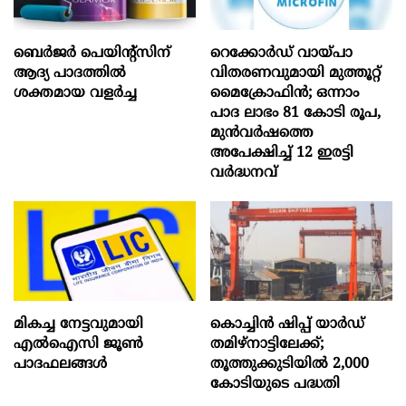
ബെർജർ പെയിന്റ്സിന്
റെക്കോർഡ് വായ്പാ
ആദ്യ പാദത്തിൽ
വിതരണവുമായി മുത്തൂറ്റ്
ശക്തമായ വളർച്ച
മൈക്രോഫിൻ; ഒന്നാം
പാദ ലാഭം 81 കോടി രൂപ,
മുൻവർഷത്തെ
അപേക്ഷിച്ച് 12 ഇരട്ടി
വർദ്ധനവ്
മികച്ച നേട്ടവുമായി
കൊച്ചിന്‍ ഷിപ്പ് യാർഡ്
എൽഐസി ജൂൺ
തമിഴ്നാട്ടിലേക്ക്;
പാദഫലങ്ങൾ
തൂത്തുക്കുടിയിൽ 2,000
കോടിയുടെ പദ്ധതി