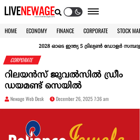
HOME
ECONOMY
FINANCE
CORPORATE
STOCK MA
CALENDAR
KERALA @70
2028 ഓടെ ഇന്ത്യ 5 ട്രില്യണ്‍ ഡോളര്‍ സമ്പദ്വ്യ
CORPORATE
റിലയൻസ് ജുവൽസിൽ ഡ്രീം
ഡയമണ്ട് സെയിൽ
Newage Web Desk
December 26, 2025 7:36 am