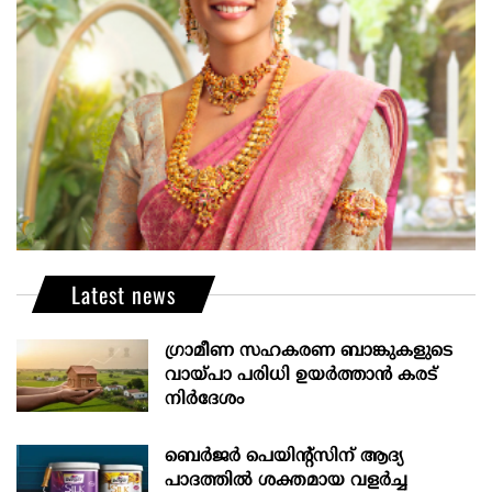
Latest news
ഗ്രാമീണ സഹകരണ ബാങ്കുകളുടെ
വായ്പാ പരിധി ഉയർത്താൻ കരട്
നിർദേശം
ബെർജർ പെയിന്റ്സിന് ആദ്യ
പാദത്തിൽ ശക്തമായ വളർച്ച