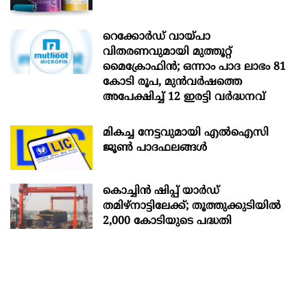
റെക്കോർഡ് വായ്പാ
വിതരണവുമായി മുത്തൂറ്റ്
മൈക്രോഫിൻ; ഒന്നാം പാദ ലാഭം 81
കോടി രൂപ, മുൻവർഷത്തെ
അപേക്ഷിച്ച് 12 ഇരട്ടി വർദ്ധനവ്
മികച്ച നേട്ടവുമായി എൽഐസി
ജൂൺ പാദഫലങ്ങൾ
കൊച്ചിന്‍ ഷിപ്പ് യാർഡ്
തമിഴ്നാട്ടിലേക്ക്; തൂത്തുക്കുടിയിൽ
2,000 കോടിയുടെ പദ്ധതി