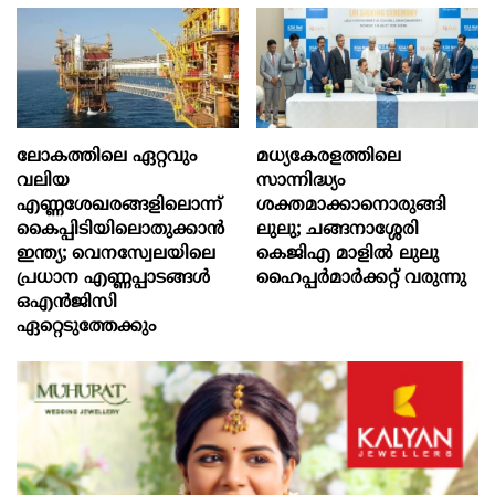
ലോകത്തിലെ ഏറ്റവും
മധ്യകേരളത്തിലെ
വലിയ
സാന്നിദ്ധ്യം
എണ്ണശേഖരങ്ങളിലൊന്ന്
ശക്തമാക്കാനൊരുങ്ങി
കൈപ്പിടിയിലൊതുക്കാന്‍
ലുലു; ചങ്ങനാശ്ശേരി
ഇന്ത്യ; വെനസ്വേലയിലെ
കെജിഎ മാളിൽ ലുലു
പ്രധാന എണ്ണപ്പാടങ്ങള്‍
ഹൈപ്പർമാർക്കറ്റ് വരുന്നു
ഒഎന്‍ജിസി
ഏറ്റെടുത്തേക്കും