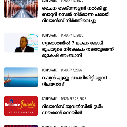
CORPORATE
JANUARY 13, 2026
ചൈന ടെക്നോളജി നൽകില്ല;
ബാറ്ററി സെൽ നിർമാണ പദ്ധതി
റിലയൻസ് നിർത്തിവെച്ചു
CORPORATE
JANUARY 13, 2026
ഗുജറാത്തിൽ 7 ലക്ഷം കോടി
രൂപയുടെ നിക്ഷേപം നടത്തുമെന്ന്
മുകേഷ് അംബാനി
CORPORATE
JANUARY 7, 2026
റഷ്യൻ എണ്ണ വാങ്ങിയിട്ടില്ലെന്ന്
റിലയൻസ്
CORPORATE
DECEMBER 26, 2025
റിലയൻസ് ജുവൽസിൽ ഡ്രീം
ഡയമണ്ട് സെയിൽ