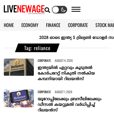
HOME
ECONOMY
FINANCE
CORPORATE
STOCK MA
CALENDAR
KERALA @70
2028 ഓടെ ഇന്ത്യ 5 ട്രില്യണ്‍ ഡോളര്‍ സമ്പ
Tag: reliance
CORPORATE
AUGUST 4, 2026
ഇന്ത്യയിൽ ഏറ്റവും കൂടുതൽ
കോർപറേറ്റ് നികുതി നൽകിയ
കമ്പനിയായി റിലയൻസ്
CORPORATE
AUGUST 1, 2026
യൂറോപ്പിലേക്കും ബ്രസീലിലേക്കും
ഡീസല്‍ കയറ്റുമതി വര്‍ധിപ്പിച്ച്
റിലയന്‍സ്