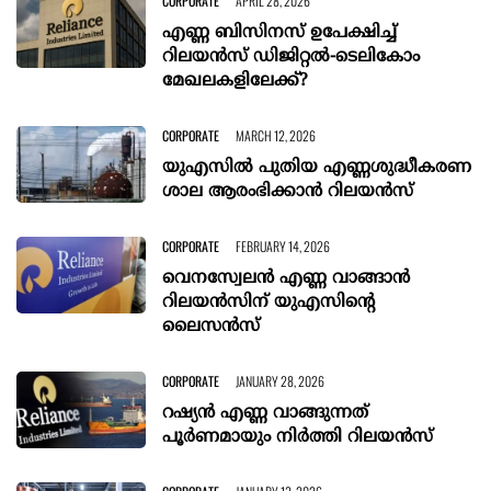
CORPORATE
APRIL 28, 2026
എണ്ണ ബിസിനസ് ഉപേക്ഷിച്ച്
റിലയൻസ് ഡിജിറ്റൽ-ടെലികോം
മേഖലകളിലേക്ക്?
CORPORATE
MARCH 12, 2026
യുഎസിൽ പുതിയ എണ്ണശുദ്ധീകരണ
ശാല ആരംഭിക്കാൻ റിലയൻസ്
CORPORATE
FEBRUARY 14, 2026
വെനസ്വേലൻ എണ്ണ വാങ്ങാൻ
റിലയൻസിന് യുഎസിന്റെ
ലൈസൻസ്
CORPORATE
JANUARY 28, 2026
റഷ്യൻ എണ്ണ വാങ്ങുന്നത്
പൂർണമായും നിർത്തി റിലയൻസ്