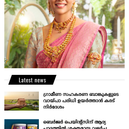
Latest news
ഗ്രാമീണ സഹകരണ ബാങ്കുകളുടെ
വായ്പാ പരിധി ഉയർത്താൻ കരട്
നിർദേശം
ബെർജർ പെയിന്റ്സിന് ആദ്യ
പാദത്തിൽ ശക്തമായ വളർച്ച