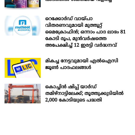
റെക്കോർഡ് വായ്പാ
വിതരണവുമായി മുത്തൂറ്റ്
മൈക്രോഫിൻ; ഒന്നാം പാദ ലാഭം 81
കോടി രൂപ, മുൻവർഷത്തെ
അപേക്ഷിച്ച് 12 ഇരട്ടി വർദ്ധനവ്
മികച്ച നേട്ടവുമായി എൽഐസി
ജൂൺ പാദഫലങ്ങൾ
കൊച്ചിന്‍ ഷിപ്പ് യാർഡ്
തമിഴ്നാട്ടിലേക്ക്; തൂത്തുക്കുടിയിൽ
2,000 കോടിയുടെ പദ്ധതി