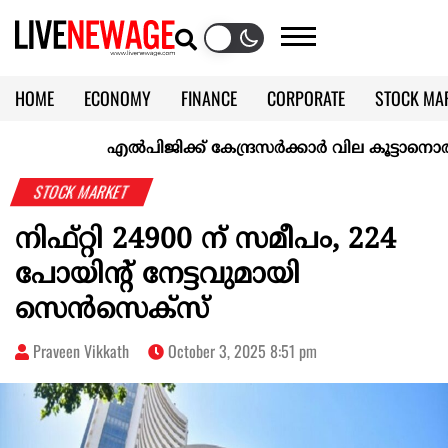
HOME
ECONOMY
FINANCE
CORPORATE
STOCK MA
CALENDAR
KERALA @70
എല്‍പിജിക്ക് കേന്ദ്രസർക്കാർ വില കൂട്ടാനൊരുങ്ങുന്നു
STOCK MARKET
നിഫ്റ്റി 24900 ന് സമീപം, 224
പോയിന്റ് നേട്ടവുമായി
സെന്‍സെക്‌സ്
Praveen Vikkath
October 3, 2025 8:51 pm