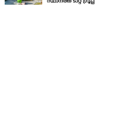
സ്ഥാനത്ത് ടാറ്റ ഗ്രൂപ്പ്