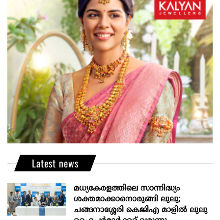
Latest news
മധ്യകേരളത്തിലെ സാന്നിദ്ധ്യം
ശക്തമാക്കാനൊരുങ്ങി ലുലു;
ചങ്ങനാശ്ശേരി കെജിഎ മാളിൽ ലുലു