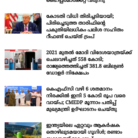
ഹൈപ്പർമാർക്കറ്റ് വരുന്നു
കോടതി വിധി തിരിച്ചടിയായി;
പിരിച്ചെടുത്ത താരിഫിന്‍റെ
പകുതിയിലധികം പലിശ സഹിതം
റീഫണ്ട് ചെയ്ത് ട്രംപ്
2021 മുതൽ മോദി വിദേശയാത്രയ്ക്ക്
ചെലവഴിച്ചത് 558 കോടി;
രാജ്യത്തെത്തിച്ചത് 381.8 ബില്യൺ
ഡോളർ നിക്ഷേപം
കെഎഫ്സി വഴി 6 ശതമാനം
നിരക്കിൽ ഇനി 5 കോടി രൂപ വരെ
വായ്പ; CMEDP മൂന്നാം പതിപ്പ്
മുഖ്യമന്ത്രി ഉദ്ഘാടനം ചെയ്തു
ഇന്ത്യയിലെ ഏറ്റവും ആകര്‍ഷക
തൊഴിലുടമയായി ഗൂഗിള്‍; രണ്ടാം