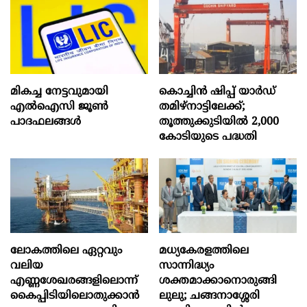
മികച്ച നേട്ടവുമായി
കൊച്ചിന്‍ ഷിപ്പ് യാർഡ്
എൽഐസി ജൂൺ
തമിഴ്നാട്ടിലേക്ക്;
പാദഫലങ്ങൾ
തൂത്തുക്കുടിയിൽ 2,000
കോടിയുടെ പദ്ധതി
ലോകത്തിലെ ഏറ്റവും
മധ്യകേരളത്തിലെ
വലിയ
സാന്നിദ്ധ്യം
എണ്ണശേഖരങ്ങളിലൊന്ന്
ശക്തമാക്കാനൊരുങ്ങി
കൈപ്പിടിയിലൊതുക്കാന്‍
ലുലു; ചങ്ങനാശ്ശേരി