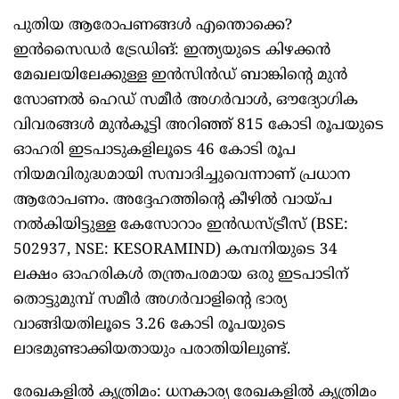
പുതിയ ആരോപണങ്ങൾ എന്തൊക്കെ?
ഇൻസൈഡർ ട്രേഡിങ്: ഇന്ത്യയുടെ കിഴക്കൻ
മേഖലയിലേക്കുള്ള ഇൻ‍സിൻഡ് ബാങ്കിന്റെ മുൻ
സോണൽ ഹെഡ് സമീർ അഗർവാൾ, ഔദ്യോഗിക
വിവരങ്ങൾ മുൻകൂട്ടി അറിഞ്ഞ് 815 കോടി രൂപയുടെ
ഓഹരി ഇടപാടുകളിലൂടെ 46 കോടി രൂപ
നിയമവിരുദ്ധമായി സമ്പാദിച്ചുവെന്നാണ് പ്രധാന
ആരോപണം. അദ്ദേഹത്തിന്റെ കീഴിൽ വായ്പ
നൽകിയിട്ടുള്ള കേസോറാം ഇൻഡസ്ട്രീസ് (BSE:
502937, NSE: KESORAMIND) കമ്പനിയുടെ 34
ലക്ഷം ഓഹരികൾ തന്ത്രപരമായ ഒരു ഇടപാടിന്
തൊട്ടുമുമ്പ് സമീർ അഗർവാളിന്റെ ഭാര്യ
വാങ്ങിയതിലൂടെ 3.26 കോടി രൂപയുടെ
ലാഭമുണ്ടാക്കിയതായും പരാതിയിലുണ്ട്.
രേഖകളിൽ കൃത്രിമം: ധനകാര്യ രേഖകളിൽ കൃത്രിമം