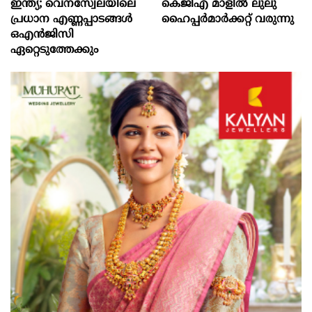
ഇന്ത്യ; വെനസ്വേലയിലെ
കെജിഎ മാളിൽ ലുലു
പ്രധാന എണ്ണപ്പാടങ്ങള്‍
ഹൈപ്പർമാർക്കറ്റ് വരുന്നു
ഒഎന്‍ജിസി
ഏറ്റെടുത്തേക്കും