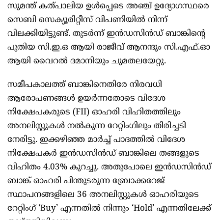
സുമന്ത് കത്പാലിയ ഉൾപ്പെടെ അഞ്ച് ഉദ്യോഗസ്ഥരെ
സെബി സെക്യൂരിറ്റീസ് വിപണിയിൽ നിന്ന്
വിലക്കിയിട്ടുണ്ട്. തുടർന്ന് ഇൻഡസിൻഡ് ബാങ്കിന്റെ
പുതിയ സി.ഇ.ഒ ആയി രാജീവ് ആനന്ദും സി.എഫ്.ഓ
ആയി വൈറൽ ദമാനിയും ചുമതലയേറ്റു.
സമീപകാലത്ത് ബാങ്കിനെതിരേ നിരവധി
ആരോപണങ്ങൾ ഉയർന്നതോടെ വിദേശ
നിക്ഷേപകരുടെ (FII) ഓഹരി വിഹിതത്തിലും
അനലിസ്റ്റുകൾ നൽകുന്ന റേറ്റിംഗിലും തിരിച്ചടി
നേരിട്ടു. ഇക്കഴിഞ്ഞ മാർച്ച് പാദത്തിൽ വിദേശ
നിക്ഷേപകർ ഇൻഡസിൻഡ് ബാങ്കിലെ തങ്ങളുടെ
വിഹിതം 4.03% കുറച്ചു. അതുപോലെ ഇൻഡസിൻഡ്
ബാങ്ക് ഓഹരി പിന്തുടരുന്ന ബ്രോക്കറേജ്
സ്ഥാപനങ്ങളിലെ 36 അനലിസ്റ്റുകൾ ഓഹരിയുടെ
റേറ്റിംഗ് ‘Buy’ എന്നതിൽ നിന്നും ‘Hold’ എന്നതിലേക്ക്