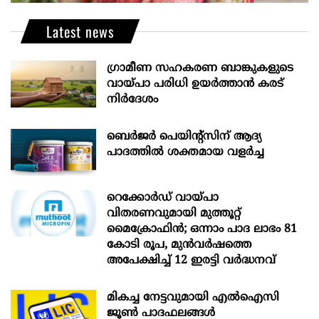
Latest news
ഗ്രാമീണ സഹകരണ ബാങ്കുകളുടെ
വായ്പാ പരിധി ഉയർത്താൻ കരട്
നിർദേശം
ബെർജർ പെയിന്റ്സിന് ആദ്യ
പാദത്തിൽ ശക്തമായ വളർച്ച
റെക്കോർഡ് വായ്പാ
വിതരണവുമായി മുത്തൂറ്റ്
മൈക്രോഫിൻ; ഒന്നാം പാദ ലാഭം 81
കോടി രൂപ, മുൻവർഷത്തെ
അപേക്ഷിച്ച് 12 ഇരട്ടി വർദ്ധനവ്
മികച്ച നേട്ടവുമായി എൽഐസി
ജൂൺ പാദഫലങ്ങൾ