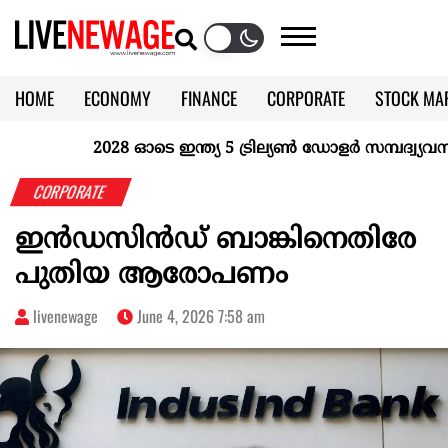
HOME
ECONOMY
FINANCE
CORPORATE
STOCK MA
CALENDAR
KERALA @70
2028 ഓടെ ഇന്ത്യ 5 ട്രില്യണ്‍ ഡോളര്‍ സമ്പദ്വ്യവസ്ഥയ
CORPORATE
ഇൻഡസിൻഡ് ബാങ്കിനെതിരേ
പുതിയ ആരോപണം
livenewage
June 4, 2026 7:58 am