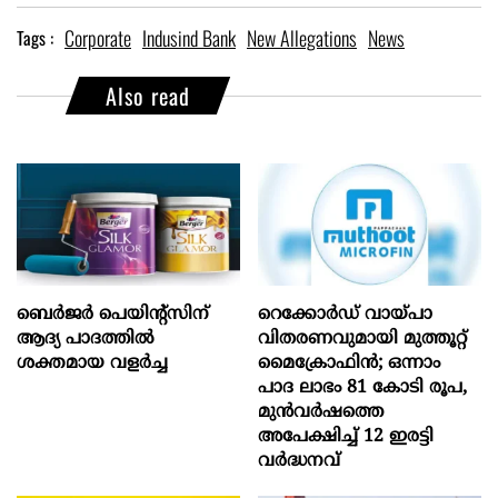
Corporate
Indusind Bank
New Allegations
News
Tags :
Also read
ബെർജർ പെയിന്റ്സിന്
റെക്കോർഡ് വായ്പാ
ആദ്യ പാദത്തിൽ
വിതരണവുമായി മുത്തൂറ്റ്
ശക്തമായ വളർച്ച
മൈക്രോഫിൻ; ഒന്നാം
പാദ ലാഭം 81 കോടി രൂപ,
മുൻവർഷത്തെ
അപേക്ഷിച്ച് 12 ഇരട്ടി
വർദ്ധനവ്