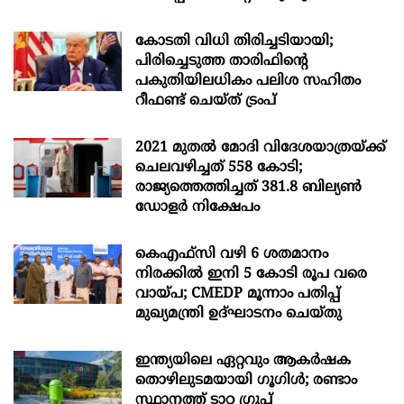
കോടതി വിധി തിരിച്ചടിയായി;
പിരിച്ചെടുത്ത താരിഫിന്‍റെ
പകുതിയിലധികം പലിശ സഹിതം
റീഫണ്ട് ചെയ്ത് ട്രംപ്
2021 മുതൽ മോദി വിദേശയാത്രയ്ക്ക്
ചെലവഴിച്ചത് 558 കോടി;
രാജ്യത്തെത്തിച്ചത് 381.8 ബില്യൺ
ഡോളർ നിക്ഷേപം
കെഎഫ്സി വഴി 6 ശതമാനം
നിരക്കിൽ ഇനി 5 കോടി രൂപ വരെ
വായ്പ; CMEDP മൂന്നാം പതിപ്പ്
മുഖ്യമന്ത്രി ഉദ്ഘാടനം ചെയ്തു
ഇന്ത്യയിലെ ഏറ്റവും ആകര്‍ഷക
തൊഴിലുടമയായി ഗൂഗിള്‍; രണ്ടാം
സ്ഥാനത്ത് ടാറ്റ ഗ്രൂപ്പ്