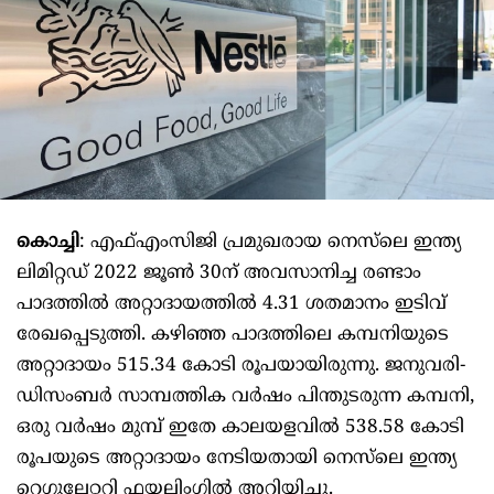
കൊച്ചി
: എഫ്എംസിജി പ്രമുഖരായ നെസ്‌ലെ ഇന്ത്യ
ലിമിറ്റഡ് 2022 ജൂൺ 30ന് അവസാനിച്ച രണ്ടാം
പാദത്തിൽ അറ്റാദായത്തിൽ 4.31 ശതമാനം ഇടിവ്
രേഖപ്പെടുത്തി. കഴിഞ്ഞ പാദത്തിലെ കമ്പനിയുടെ
അറ്റാദായം 515.34 കോടി രൂപയായിരുന്നു. ജനുവരി-
ഡിസംബർ സാമ്പത്തിക വർഷം പിന്തുടരുന്ന കമ്പനി,
ഒരു വർഷം മുമ്പ് ഇതേ കാലയളവിൽ 538.58 കോടി
രൂപയുടെ അറ്റാദായം നേടിയതായി നെസ്‌ലെ ഇന്ത്യ
റെഗുലേറ്ററി ഫയലിംഗിൽ അറിയിച്ചു.