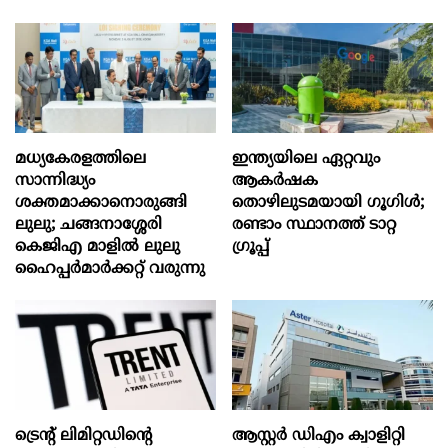
മധ്യകേരളത്തിലെ
ഇന്ത്യയിലെ ഏറ്റവും
സാന്നിദ്ധ്യം
ആകര്‍ഷക
ശക്തമാക്കാനൊരുങ്ങി
തൊഴിലുടമയായി ഗൂഗിള്‍;
ലുലു; ചങ്ങനാശ്ശേരി
രണ്ടാം സ്ഥാനത്ത് ടാറ്റ
കെജിഎ മാളിൽ ലുലു
ഗ്രൂപ്പ്
ഹൈപ്പർമാർക്കറ്റ് വരുന്നു
ട്രെന്റ് ലിമിറ്റഡിന്റെ
ആസ്റ്റർ ഡിഎം ക്വാളിറ്റി