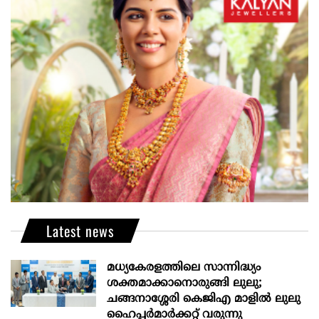
Latest news
മധ്യകേരളത്തിലെ സാന്നിദ്ധ്യം
ശക്തമാക്കാനൊരുങ്ങി ലുലു;
ചങ്ങനാശ്ശേരി കെജിഎ മാളിൽ ലുലു
ഹൈപ്പർമാർക്കറ്റ് വരുന്നു