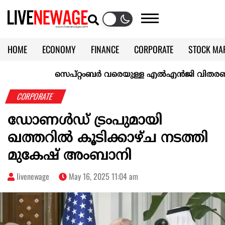
HOME
ECONOMY
FINANCE
CORPORATE
STOCK MA
CALENDAR
KERALA @70
സെപ്റ്റംബർ വരെയുള്ള എൽഎൻജി വിതരണം ഉറപ്പാ
CORPORATE
ഡോണൾഡ് ട്രംപുമായി
ഖത്തറിൽ കൂടിക്കാഴ്ച നടത്തി
മുകേഷ് അംബാനി
livenewage
May 16, 2025 11:04 am