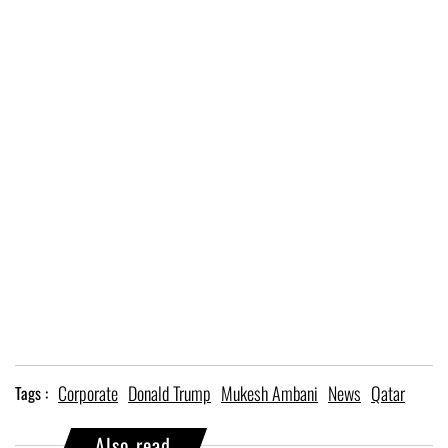
Corporate
Donald Trump
Mukesh Ambani
News
Qatar
Tags :
Also read