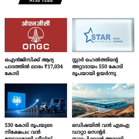
ഒഎന്‍ജിസിക്ക് ആദ്യ
സ്റ്റാർ ഹെൽത്തിന്റെ
പാദത്തില്‍ ലാഭം ₹17,034
അറ്റാദായം 550 കോടി
കോടി
രൂപയായി ഉയർന്നു
530 കോടി രൂപയുടെ
ഒഡിഷയില്‍ വന്‍ എഐ
നിക്ഷേപം: വൻ
ഡാറ്റാ സെന്റര്‍