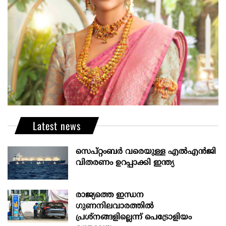
Latest news
സെപ്റ്റംബർ വരെയുള്ള എൽഎൻജി
വിതരണം ഉറപ്പാക്കി ഇന്ത്യ
രാജ്യത്തെ ഇന്ധന
ഗുണനിലവാരത്തില്‍
പ്രശ്‌നങ്ങളില്ലെന്ന് പെട്രോളിയം