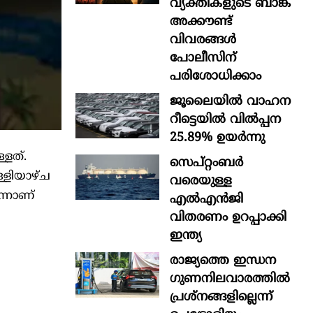
വ്യക്തികളുടെ ബാങ്ക്
അക്കൗണ്ട്
വിവരങ്ങൾ
പോലീസിന്
പരിശോധിക്കാം
ജൂലൈയിൽ വാഹന
റീട്ടെയിൽ വിൽപ്പന
25.89% ഉയർന്നു
്ളത്.
സെപ്റ്റംബർ
്ളിയാഴ്ച
വരെയുള്ള
്നാണ്
എൽഎൻജി
വിതരണം ഉറപ്പാക്കി
ഇന്ത്യ
രാജ്യത്തെ ഇന്ധന
ഗുണനിലവാരത്തില്‍
പ്രശ്‌നങ്ങളില്ലെന്ന്