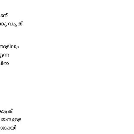
ആണ്
ു വച്ചത്.
്ങളിലും
എന്ന
വിൽ
ട്ടക്
 വയസുള്ള
ാങ്കായി