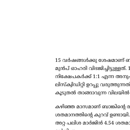
15 വർഷങ്ങൾക്കു ശേഷമാണ് ബാങ
മുൻപ് ഓഹരി വിഭജിച്ചിട്ടുള്ളത്
നിക്ഷേപകർക്ക് 1:1 എന്ന 
ലിസ്ക്വിഡിറ്റി ഉറപ്പു വരുത്ത
കൂടുതൽ താങ്ങാവുന്ന വിലയിൽ വ
കഴിഞ്ഞ മാസമാണ് ബാങ്കിന്റെ രണ
ശതമാനത്തിന്റെ കുറവ് ഉണ്ടായി
അറ്റ പലിശ മാർജിൻ 4.54 ശതമ