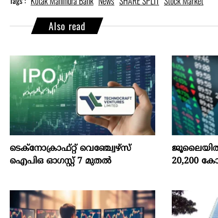
Kotak Mahindra Bank
News
SHARE SPLIT
Stock Market
Tags :
Also read
ടെക്‌നോക്രാഫ്‌റ്റ്‌ വെഞ്ച്വേഴ്‌സ്‌
ജൂലൈയില്‍
ഐപിഒ ഓഗസ്റ്റ്‌ 7 മുതല്‍
20,200 കോട