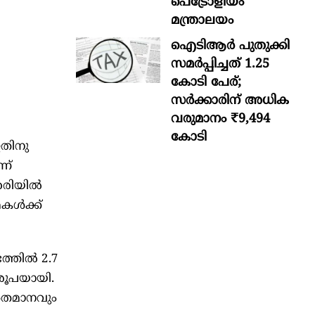
പെട്രോളിയം
മന്ത്രാലയം
ഐടിആര്‍ പുതുക്കി
സമർപ്പിച്ചത് 1.25
കോടി പേര്;
സർക്കാരിന് അധിക
വരുമാനം ₹9,494
കോടി
ഇതിനു
ന്
ഹരിയിൽ
മകൾക്ക്
ഭത്തിൽ 2.7
 രൂപയായി.
 ശതമാനവും