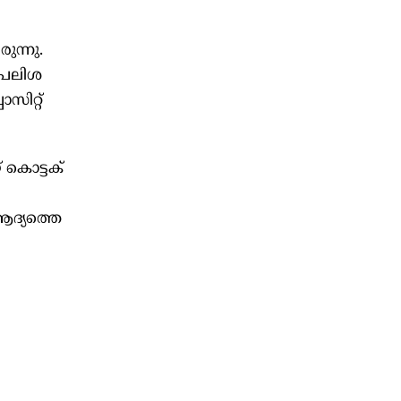
ന്നു.
 പലിശ
സിറ്റ്
 കൊട്ടക്
ആദ്യത്തെ