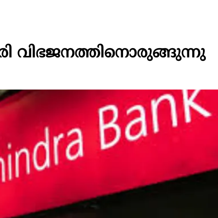
ഹരി വിഭജനത്തിനൊരുങ്ങുന്നു