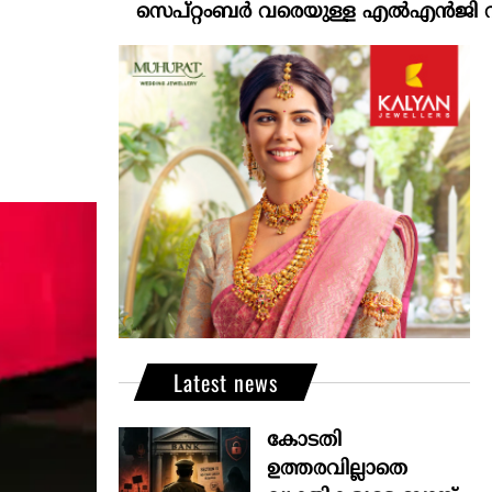
സെപ്റ്റംബർ വരെയുള്ള എൽഎൻജി വിതരണം ഉറപ
Latest news
കോടതി
ഉത്തരവില്ലാതെ