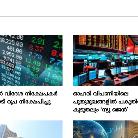
 വിദേശ നിക്ഷേപകര്‍
ഓഹരി വിപണിയിലെ
ി രൂപ നിക്ഷേപിച്ചു
പുതുമുഖങ്ങളിൽ പകുത
കൂടുതലും ‘ന്യൂ ജെൻ’