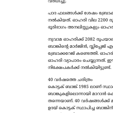
വർധിച്ചു.
പാദ ഫലങ്ങൾക്ക് ശേഷം ബ്രോക
നൽകിയത്. ഓഹരി വില 2200 രൂപ
ഭൂരിഭാഗം അനലിസ്റ്റുകളും ഓഹര
നുവാമ ഓഹരിക്ക് 2082 രൂപയാണ്
ബാങ്കിന്റെ മാർജിൻ, സ്ലിപ്പേജ് 
ബ്രോക്കറേജ് കണ്ടെത്തി. ഓ
ഓഹരി വ്യാപാരം ചെയ്യുന്നത്.
നിക്ഷേപകർക്ക് നൽകിയിട്ടുണ്ട്.
40 വർഷത്തെ ചരിത്രം
കൊട്ടക് ബാങ്ക് 1985 ലാണ് സ്ഥ
ബാങ്കുകളിലൊന്നായി മാറാൻ കൊട
തന്നെയാണ്. 40 വർഷങ്ങൾക്ക്
ഉദയ് കൊട്ടക് സ്ഥാപിച്ച ബാങ്കിന