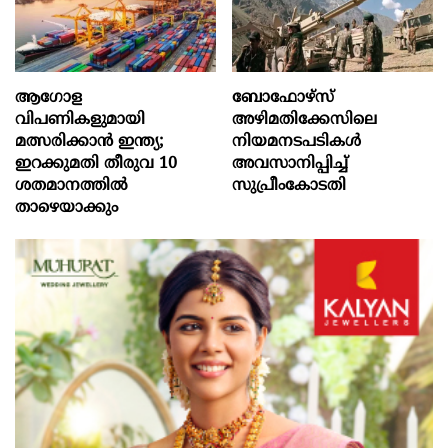
ആഗോള
ബോഫോഴ്‌സ്
വിപണികളുമായി
അഴിമതിക്കേസിലെ
മത്സരിക്കാൻ ഇന്ത്യ;
നിയമനടപടികൾ
ഇറക്കുമതി തീരുവ 10
അവസാനിപ്പിച്ച്
ശതമാനത്തിൽ
സുപ്രീംകോടതി
താഴെയാക്കും