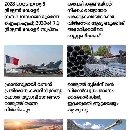
2028 ഓടെ ഇന്ത്യ 5
കരവഴി കണ്ടെയ്നർ
ട്രില്യണ്‍ ഡോളര്‍
നീക്കം: രാജ്യാന്തര
സമ്പദ്വ്യവസ്ഥയാകുമെന്ന്
ചരക്കുകവാടമാകാൻ
ഐഎംഎഫ്; 2030ല്‍ 7.1
വിഴിഞ്ഞം; ആദ്യ ബുക്കിങ്
ട്രില്യണ്‍ ഡോളര്‍ സ്വപ്നം
അമേരിക്കയിലെ
ഹൂസ്റ്റണിലേക്ക്
ഫ്രാൻസുമായി വമ്പന്‍
രാജ്യത്ത് സ്റ്റീലിന് വൻ
പ്രതിരോധ കരാറിന് ഇന്ത്യ;
ഡിമാൻഡ്; ഉപഭോഗം
റഫാല്‍ യുദ്ധവിമാനങ്ങള്‍
റെക്കോർഡിൽ,
രാജ്യത്ത് തന്നെ
ഇറക്കുമതി ആശ്രയത്വം
നിര്‍മ്മിക്കും
തുടരുന്നു