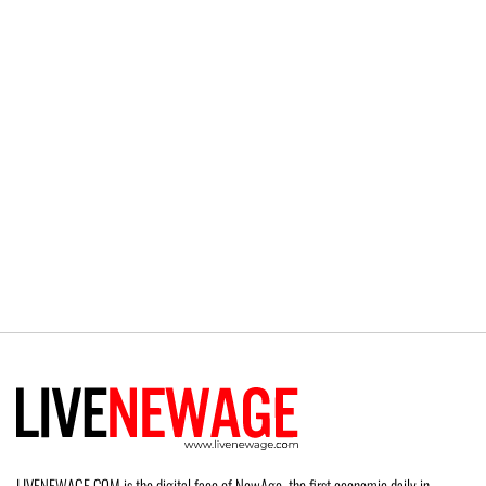
LIVENEWAGE.COM is the digital face of NewAge, the first economic daily in