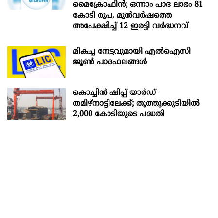
മൈക്രോഫിൻ; ഒന്നാം പാദ ലാഭം 81
കോടി രൂപ, മുൻവർഷത്തെ
അപേക്ഷിച്ച് 12 ഇരട്ടി വർദ്ധനവ്
മികച്ച നേട്ടവുമായി എൽഐസി
ജൂൺ പാദഫലങ്ങൾ
കൊച്ചിന്‍ ഷിപ്പ് യാർഡ്
തമിഴ്നാട്ടിലേക്ക്; തൂത്തുക്കുടിയിൽ
2,000 കോടിയുടെ പദ്ധതി