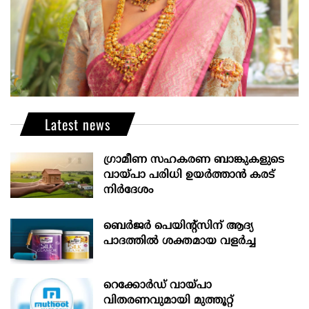
Latest news
ഗ്രാമീണ സഹകരണ ബാങ്കുകളുടെ
വായ്പാ പരിധി ഉയർത്താൻ കരട്
നിർദേശം
ബെർജർ പെയിന്റ്സിന് ആദ്യ
പാദത്തിൽ ശക്തമായ വളർച്ച
റെക്കോർഡ് വായ്പാ
വിതരണവുമായി മുത്തൂറ്റ്