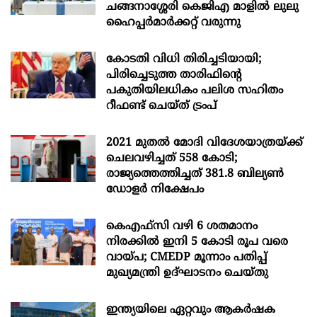
ചങ്ങനാശ്ശേരി കെജിഎ മാളിൽ ലുലു
ഹൈപ്പർമാർക്കറ്റ് വരുന്നു
കോടതി വിധി തിരിച്ചടിയായി;
പിരിച്ചെടുത്ത താരിഫിന്‍റെ
പകുതിയിലധികം പലിശ സഹിതം
റീഫണ്ട് ചെയ്ത് ട്രംപ്
2021 മുതൽ മോദി വിദേശയാത്രയ്ക്ക്
ചെലവഴിച്ചത് 558 കോടി;
രാജ്യത്തെത്തിച്ചത് 381.8 ബില്യൺ
ഡോളർ നിക്ഷേപം
കെഎഫ്സി വഴി 6 ശതമാനം
നിരക്കിൽ ഇനി 5 കോടി രൂപ വരെ
വായ്പ; CMEDP മൂന്നാം പതിപ്പ്
മുഖ്യമന്ത്രി ഉദ്ഘാടനം ചെയ്തു
ഇന്ത്യയിലെ ഏറ്റവും ആകര്‍ഷക