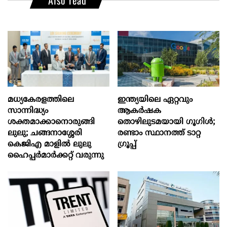
Also read
മധ്യകേരളത്തിലെ
ഇന്ത്യയിലെ ഏറ്റവും
സാന്നിദ്ധ്യം
ആകര്‍ഷക
ശക്തമാക്കാനൊരുങ്ങി
തൊഴിലുടമയായി ഗൂഗിള്‍;
ലുലു; ചങ്ങനാശ്ശേരി
രണ്ടാം സ്ഥാനത്ത് ടാറ്റ
കെജിഎ മാളിൽ ലുലു
ഗ്രൂപ്പ്
ഹൈപ്പർമാർക്കറ്റ് വരുന്നു