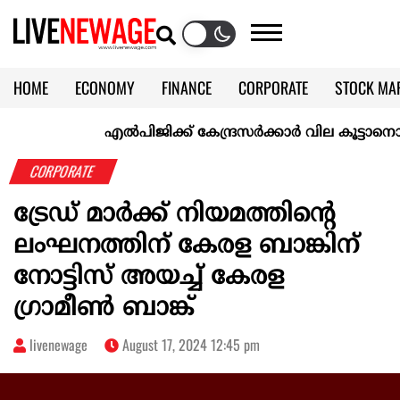
HOME
ECONOMY
FINANCE
CORPORATE
STOCK MA
CALENDAR
KERALA @70
എല്‍പിജിക്ക് കേന്ദ്രസർക്കാർ വില കൂട്ടാനൊരുങ്ങുന്ന
CORPORATE
ട്രേഡ് മാർക്ക് നിയമത്തിന്റെ
ലംഘനത്തിന് കേരള ബാങ്കിന്
നോട്ടിസ് അയച്ച് കേരള
ഗ്രാമീൺ ബാങ്ക്
livenewage
August 17, 2024 12:45 pm