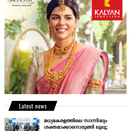
Latest news
മധ്യകേരളത്തിലെ സാന്നിദ്ധ്യം
ശക്തമാക്കാനൊരുങ്ങി ലുലു;