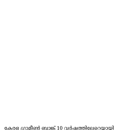
കേരള ഗ്രാമീൺ ബാങ്ക് 10 വർഷത്തിലേറെയായി