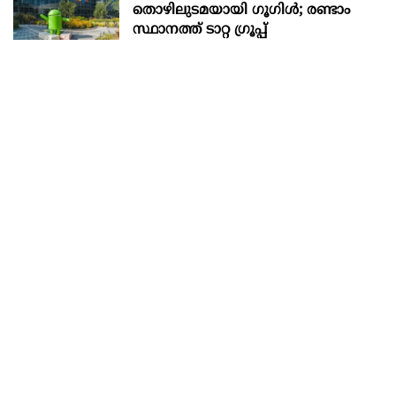
തൊഴിലുടമയായി ഗൂഗിള്‍; രണ്ടാം
സ്ഥാനത്ത് ടാറ്റ ഗ്രൂപ്പ്