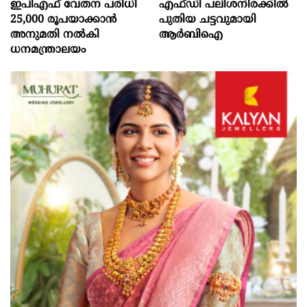
ഇപിഎഫ് വേതന പരിധി
എഫ്‍ഡി പലിശനിരക്കിൽ
25,000 രൂപയാക്കാൻ
പുതിയ ചട്ടവുമായി
അനുമതി നൽകി
ആർബിഐ
ധനമന്ത്രാലയം