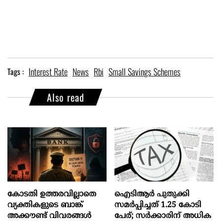
Interest Rate
News
Rbi
Small Savings Schemes
Tags :
Also read
കോടതി ഉത്തരവില്ലാതെ
ഐടിആര്‍ പുതുക്കി
വ്യക്തികളുടെ ബാങ്ക്
സമർപ്പിച്ചത് 1.25 കോടി
അക്കൗണ്ട് വിവരങ്ങൾ
പേര്; സർക്കാരിന് അധിക