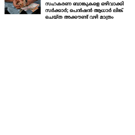
സഹകരണ ബാങ്കുകളെ ഒഴിവാക്കി
സർക്കാർ; പെൻഷൻ ആധാർ‌ ലിങ്ക്
ചെയ്ത അക്കൗണ്ട് വഴി മാത്രം