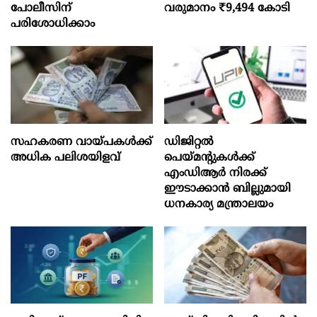
പോലീസിന്
വരുമാനം ₹9,494 കോടി
പരിശോധിക്കാം
സഹകരണ വായ്പകള്‍ക്ക്
ഡിജിറ്റൽ
അധിക പലിശയിളവ്
പെയ്മന്റുകൾക്ക്
എംഡിആർ നിരക്ക്
ഈടാക്കാൻ ബില്ലുമായി
ധനകാര്യ മന്ത്രാലയം