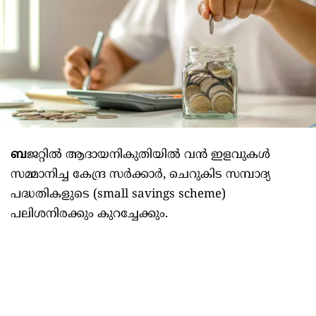
ബ
ജറ്റിൽ ആദായനികുതിയിൽ വൻ ഇളവുകൾ
സമ്മാനിച്ച കേന്ദ്ര സർക്കാർ, ചെറുകിട സമ്പാദ്യ
പദ്ധതികളുടെ (small savings scheme)
പലിശനിരക്കും കുറച്ചേക്കും.