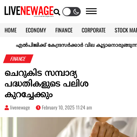
HOME
ECONOMY
FINANCE
CORPORATE
STOCK MA
CALENDAR
KERALA @70
എല്‍പിജിക്ക് കേന്ദ്രസർക്കാർ വില കൂട്ടാനൊരുങ്ങുന്നുവെന്ന് റി
FINANCE
ചെറുകിട സമ്പാദ്യ
പദ്ധതികളുടെ പലിശ
കുറച്ചേക്കും
livenewage
February 10, 2025 11:24 am