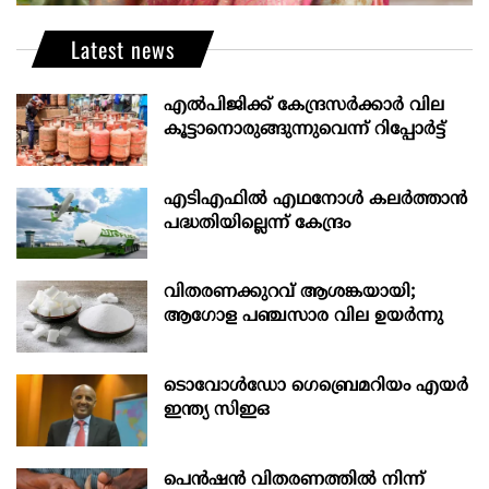
Latest news
എല്‍പിജിക്ക് കേന്ദ്രസർക്കാർ വില
കൂട്ടാനൊരുങ്ങുന്നുവെന്ന് റിപ്പോർട്ട്
എടിഎഫില്‍ എഥനോള്‍ കലര്‍ത്താന്‍
പദ്ധതിയില്ലെന്ന് കേന്ദ്രം
വിതരണക്കുറവ് ആശങ്കയായി;
ആഗോള പഞ്ചസാര വില ഉയര്‍ന്നു
ടൊവോൾഡോ ഗെബ്രെമറിയം എയർ
ഇന്ത്യ സിഇഒ
പെൻഷൻ വിതരണത്തിൽ നിന്ന്