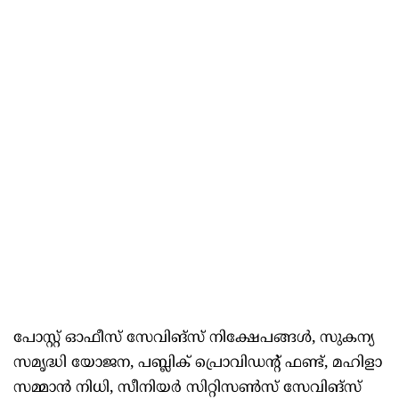
പോസ്റ്റ് ഓഫീസ് സേവിങ്സ് നിക്ഷേപങ്ങൾ, സുകന്യ
സമൃദ്ധി യോജന, പബ്ലിക് പ്രൊവിഡന്റ് ഫണ്ട്, മഹിളാ
സമ്മാൻ നിധി, സീനിയർ സിറ്റിസൺസ് സേവിങ്സ്