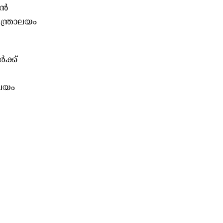
്‍
ന്ത്രാലയം
‍ക്ക്
ാലയം