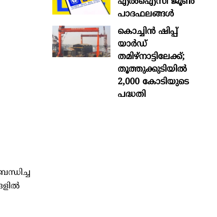
എൽഐസി ജൂൺ
പാദഫലങ്ങൾ
കൊച്ചിന്‍ ഷിപ്പ്
യാർഡ്
തമിഴ്നാട്ടിലേക്ക്;
തൂത്തുക്കുടിയിൽ
2,000 കോടിയുടെ
പദ്ധതി
ബന്ധിച്ച
ളില്‍