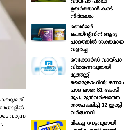
വായ്പാ പരിധി
ഉയർത്താൻ കരട്
നിർദേശം
ബെർജർ
പെയിന്റ്സിന് ആദ്യ
പാദത്തിൽ ശക്തമായ
വളർച്ച
റെക്കോർഡ് വായ്പാ
വിതരണവുമായി
മുത്തൂറ്റ്
മൈക്രോഫിൻ; ഒന്നാം
പാദ ലാഭം 81 കോടി
രൂപ, മുൻവർഷത്തെ
വ കയറ്റുമതി
അപേക്ഷിച്ച് 12 ഇരട്ടി
യമങ്ങളില്‍
വർദ്ധനവ്
ോടെ വരുന്ന
മികച്ച നേട്ടവുമായി
്ര