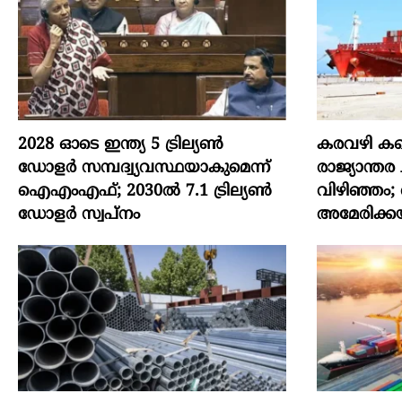
2028 ഓടെ ഇന്ത്യ 5 ട്രില്യണ്‍
കരവഴി കണ്
ഡോളര്‍ സമ്പദ്വ്യവസ്ഥയാകുമെന്ന്
രാജ്യാന്ത
ഐഎംഎഫ്; 2030ല്‍ 7.1 ട്രില്യണ്‍
വിഴിഞ്ഞം;
ഡോളര്‍ സ്വപ്നം
അമേരിക്കയ