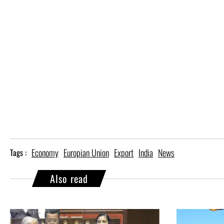
Economy
Europian Union
Export
India
News
Tags :
Also read