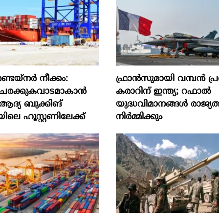
ടെയ്നർ നീക്കം:
ഫ്രാൻസുമായി വമ്പന്‍ പ
ര ചരക്കുകവാടമാകാൻ
കരാറിന് ഇന്ത്യ; റഫാല്‍
 ആദ്യ ബുക്കിങ്
യുദ്ധവിമാനങ്ങള്‍ രാജ്യത
ിലെ ഹൂസ്റ്റണിലേക്ക്
നിര്‍മ്മിക്കും