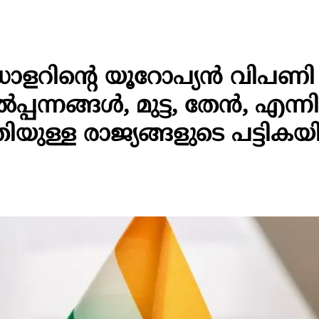
ഡോളറിന്റെ യൂറോപ്യൻ വിപണി
പ്പന്നങ്ങള്‍, മുട്ട, തേന്‍, എന്
യുള്ള രാജ്യങ്ങളുടെ പട്ടികയി