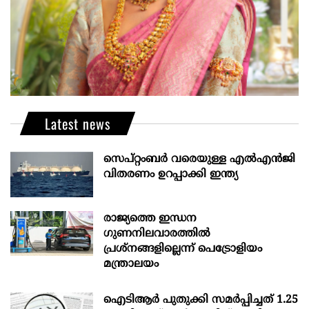
Latest news
സെപ്റ്റംബർ വരെയുള്ള എൽഎൻജി
വിതരണം ഉറപ്പാക്കി ഇന്ത്യ
രാജ്യത്തെ ഇന്ധന
ഗുണനിലവാരത്തില്‍
പ്രശ്‌നങ്ങളില്ലെന്ന് പെട്രോളിയം
മന്ത്രാലയം
ഐടിആര്‍ പുതുക്കി സമർപ്പിച്ചത് 1.25