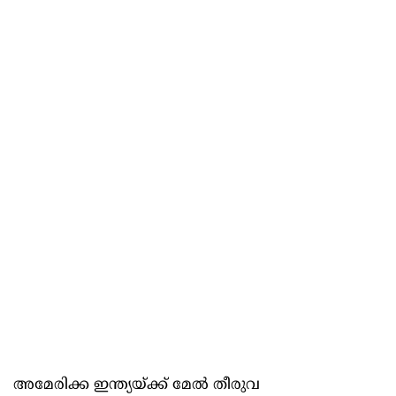
അമേരിക്ക ഇന്ത്യയ്ക്ക് മേൽ തീരുവ