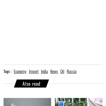
Economy
Import
India
News
Oil
Russia
Tags :
Also read