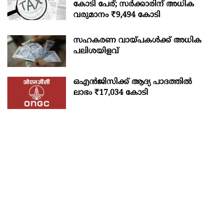
കോടി പേര്; സർക്കാരിന് അധിക
വരുമാനം ₹9,494 കോടി
സഹകരണ വായ്പകള്‍ക്ക് അധിക
പലിശയിളവ്
ഒഎന്‍ജിസിക്ക് ആദ്യ പാദത്തില്‍
ലാഭം ₹17,034 കോടി