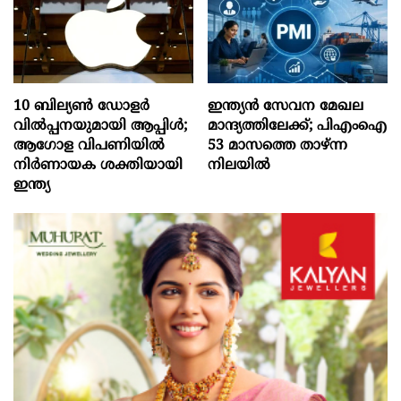
10 ബില്യൺ ഡോളർ
ഇന്ത്യൻ സേവന മേഖല
വിൽപ്പനയുമായി ആപ്പിൾ;
മാന്ദ്യത്തിലേക്ക്; പിഎംഐ
ആഗോള വിപണിയിൽ
53 മാസത്തെ താഴ്ന്ന
നിർണായക ശക്തിയായി
നിലയില്‍
ഇന്ത്യ