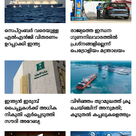
സെപ്റ്റംബർ വരെയുള്ള
രാജ്യത്തെ ഇന്ധന
എൽഎൻജി വിതരണം
ഗുണനിലവാരത്തില്‍
ഉറപ്പാക്കി ഇന്ത്യ
പ്രശ്‌നങ്ങളില്ലെന്ന്
പെട്രോളിയം മന്ത്രാലയം
ഇന്ത്യൻ ഇരുമ്പ്
വിഴിഞ്ഞം തുറമുഖത്ത് ക്രൂ
പൈപ്പുകൾക്ക് അധിക
ചെയ്ഞ്ചിന് അനുമതി;
നികുതി ഏർപ്പെടുത്തി
കൂടുതൽ കപ്പലുകളെത്തും
സൗദി അറേബ്യ