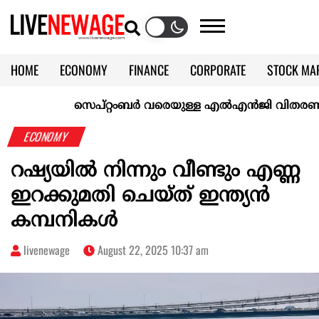
HOME
ECONOMY
FINANCE
CORPORATE
STOCK MA
CALENDAR
KERALA @70
സെപ്റ്റംബർ വരെയുള്ള എൽഎൻജി വിതരണം ഉറപ്പാക
ECONOMY
റഷ്യയില്‍ നിന്നും വീണ്ടും എണ്ണ
ഇറക്കുമതി ചെയ്ത് ഇന്ത്യൻ
കമ്പനികൾ
livenewage
August 22, 2025 10:37 am