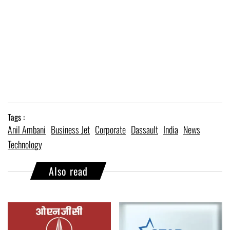
Tags :
Anil Ambani
Business Jet
Corporate
Dassault
India
News
Technology
Also read