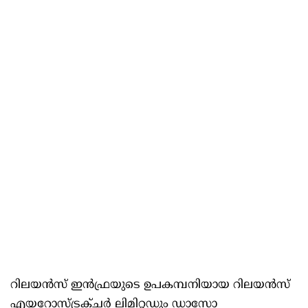
റിലയൻസ് ഇൻഫ്രയുടെ ഉപകമ്പനിയായ റിലയൻസ്
എയറോസ്ട്രക്ചർ ലിമിറ്റഡും ഡാസോ