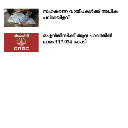
സഹകരണ വായ്പകള്‍ക്ക് അധിക
പലിശയിളവ്
ഒഎന്‍ജിസിക്ക് ആദ്യ പാദത്തില്‍
ലാഭം ₹17,034 കോടി