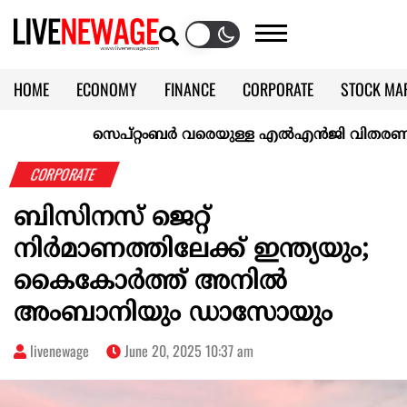
HOME
ECONOMY
FINANCE
CORPORATE
STOCK MA
CALENDAR
KERALA @70
സെപ്റ്റംബർ വരെയുള്ള എൽഎൻജി വിതരണം ഉറപ്പാക
CORPORATE
ബിസിനസ് ജെറ്റ്
നിർമാണത്തിലേക്ക് ഇന്ത്യയും;
കൈകോർത്ത് അനിൽ
അംബാനിയും ഡാസോയും
livenewage
June 20, 2025 10:37 am