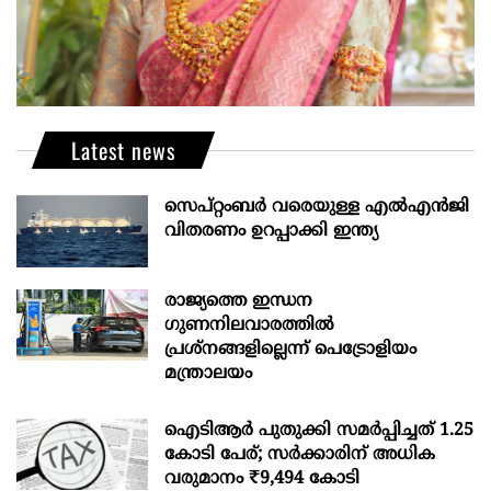
Latest news
സെപ്റ്റംബർ വരെയുള്ള എൽഎൻജി
വിതരണം ഉറപ്പാക്കി ഇന്ത്യ
രാജ്യത്തെ ഇന്ധന
ഗുണനിലവാരത്തില്‍
പ്രശ്‌നങ്ങളില്ലെന്ന് പെട്രോളിയം
മന്ത്രാലയം
ഐടിആര്‍ പുതുക്കി സമർപ്പിച്ചത് 1.25
കോടി പേര്; സർക്കാരിന് അധിക
വരുമാനം ₹9,494 കോടി