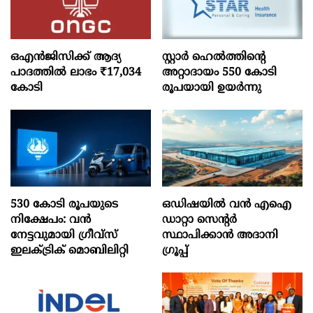
ഒഎന്‍ജിസിക്ക് ആദ്യ
സ്റ്റാർ ഹെൽത്തിന്റെ
പാദത്തില്‍ ലാഭം ₹17,034
അറ്റാദായം 550 കോടി
കോടി
രൂപയായി ഉയർന്നു
530 കോടി രൂപയുടെ
ഒഡിഷയില്‍ വന്‍ എഐ
നിക്ഷേപം: വൻ
ഡാറ്റാ സെന്റര്‍
നേട്ടവുമായി ഗ്രീവ്സ്
സ്ഥാപിക്കാന്‍ അദാനി
ഇലക്ട്രിക് മൊബിലിറ്റി
ഗ്രൂപ്പ്