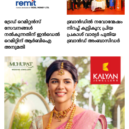
ട്രേഡ് റെമിറ്റന്‍സ്
ബ്രാൻഡിൽ നവോന്മേഷം
സേവനങ്ങള്‍
നിറച്ച് കുട്ടികൂറ; പ്രിയ
നല്‍കുന്നതിന് ഇന്‍ഡെല്‍
പ്രകാശ് വാര്യർ പുതിയ
റെമിറ്റിന് ആര്‍ബിഐ
ബ്രാൻഡ് അംബാസിഡർ
അനുമതി