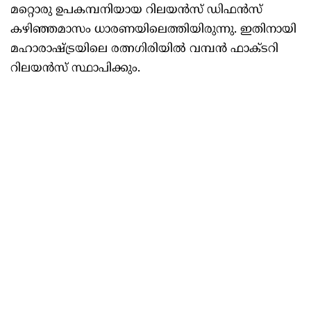
മറ്റൊരു ഉപകമ്പനിയായ റിലയൻസ് ഡിഫൻസ്
കഴിഞ്ഞമാസം ധാരണയിലെത്തിയിരുന്നു. ഇതിനായി
മഹാരാഷ്ട്രയിലെ രത്നഗിരിയിൽ വമ്പൻ ഫാക്ടറി
റിലയൻസ് സ്ഥാപിക്കും.