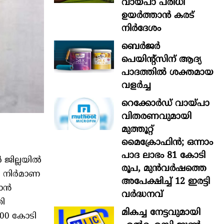
വായ്പാ പരിധി
ഉയർത്താൻ കരട്
നിർദേശം
ബെർജർ
പെയിന്റ്സിന് ആദ്യ
പാദത്തിൽ ശക്തമായ
വളർച്ച
റെക്കോർഡ് വായ്പാ
വിതരണവുമായി
മുത്തൂറ്റ്
മൈക്രോഫിൻ; ഒന്നാം
പാദ ലാഭം 81 കോടി
 ജില്ലയിൽ
രൂപ, മുൻവർഷത്തെ
ഡർ നിർമാണ
അപേക്ഷിച്ച് 12 ഇരട്ടി
ഥാൻ
വർദ്ധനവ്
തി
മികച്ച നേട്ടവുമായി
700 കോടി