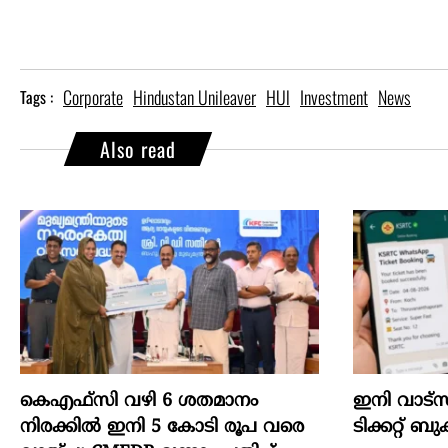
Corporate
Hindustan Unileaver
HUl
Investment
News
Tags :
Also read
കെഎഫ്സി വഴി 6 ശതമാനം
ഇനി വാട്‌
നിരക്കിൽ ഇനി 5 കോടി രൂപ വരെ
ടിക്കറ്റ് ബു