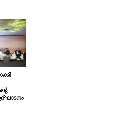
ക്കി
്റെ
ഉദ്ഘാടനം