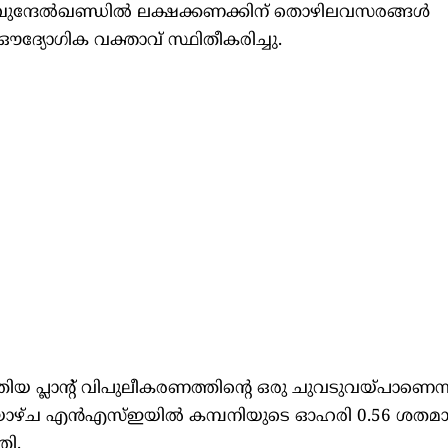
ത് ബുന്ദേൽഖണ്ഡിൽ ലക്ഷക്കണക്കിന് തൊഴിലവസരങ്ങൾ
 ഔദ്യോഗിക വക്താവ് സ്ഥിതീകരിച്ചു.
യ പ്ലാന്റ് വിപുലീകരണത്തിന്റെ ഒരു ചുവടുവയ്പാണെന്ന
ാഴ്ച എൻഎസ്ഇയിൽ കമ്പനിയുടെ ഓഹരി 0.56 ശതമാന
തി.