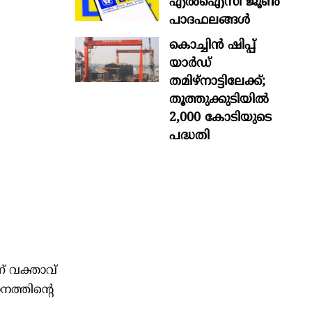
എൽഐസി ജൂൺ
പാദഫലങ്ങൾ
കൊച്ചിന്‍ ഷിപ്പ്
യാർഡ്
തമിഴ്നാട്ടിലേക്ക്;
തൂത്തുക്കുടിയിൽ
2,000 കോടിയുടെ
പദ്ധതി
് വക്താവ്
ത്തിന്റെ