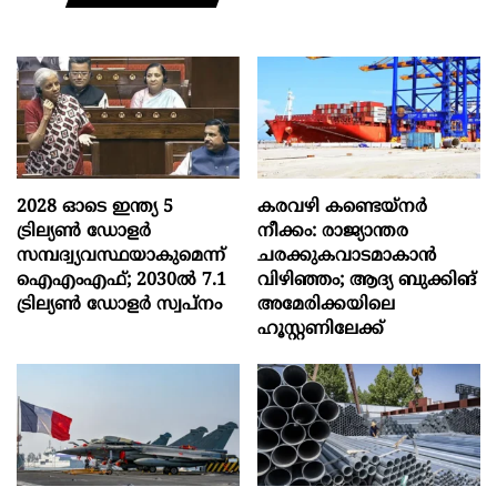
2028 ഓടെ ഇന്ത്യ 5
കരവഴി കണ്ടെയ്നർ
ട്രില്യണ്‍ ഡോളര്‍
നീക്കം: രാജ്യാന്തര
സമ്പദ്വ്യവസ്ഥയാകുമെന്ന്
ചരക്കുകവാടമാകാൻ
ഐഎംഎഫ്; 2030ല്‍ 7.1
വിഴിഞ്ഞം; ആദ്യ ബുക്കിങ്
ട്രില്യണ്‍ ഡോളര്‍ സ്വപ്നം
അമേരിക്കയിലെ
ഹൂസ്റ്റണിലേക്ക്