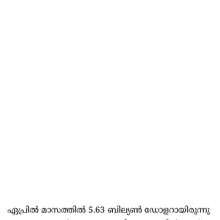
ഏപ്രിൽ മാസത്തിൽ 5.63 ബില്യൺ ഡോളറായിരുന്നു