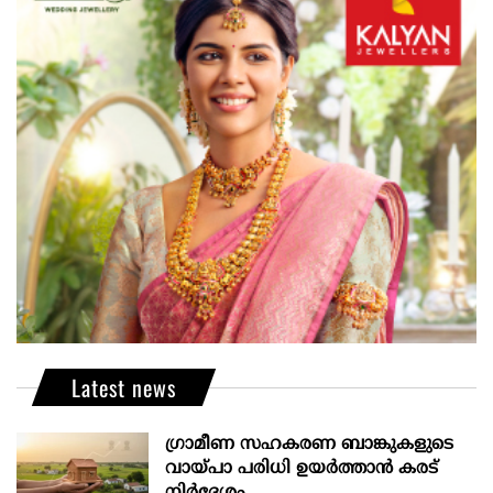
Latest news
ഗ്രാമീണ സഹകരണ ബാങ്കുകളുടെ
വായ്പാ പരിധി ഉയർത്താൻ കരട്
നിർദേശം