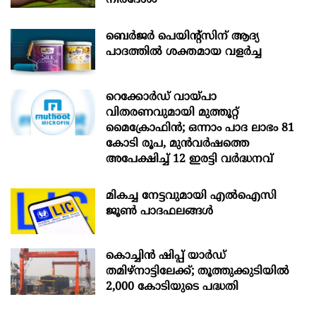
ബെർജർ പെയിന്റ്സിന് ആദ്യ
പാദത്തിൽ ശക്തമായ വളർച്ച
റെക്കോർഡ് വായ്പാ
വിതരണവുമായി മുത്തൂറ്റ്
മൈക്രോഫിൻ; ഒന്നാം പാദ ലാഭം 81
കോടി രൂപ, മുൻവർഷത്തെ
അപേക്ഷിച്ച് 12 ഇരട്ടി വർദ്ധനവ്
മികച്ച നേട്ടവുമായി എൽഐസി
ജൂൺ പാദഫലങ്ങൾ
കൊച്ചിന്‍ ഷിപ്പ് യാർഡ്
തമിഴ്നാട്ടിലേക്ക്; തൂത്തുക്കുടിയിൽ
2,000 കോടിയുടെ പദ്ധതി