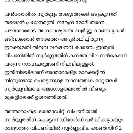
15 ശതമാനമായി ഉയർത്തിയിരുന്നു.
വൻതോതിൽ സ്വർണ്ണം രാജ്യത്തേക്ക് ഒഴുകുന്നത്
തടയാൻ പ്രധാനമന്ത്രി നരേന്ദ്ര മോദി തന്നെ
പൗരന്മാരോട് അനാവശ്യമായ സ്വർണ്ണ വാങ്ങലുകൾ
ഒഴിവാക്കാൻ നേരത്തെ അഭ്യർത്ഥിച്ചിരുന്നു.
ഇറക്കുമതി തീരുവ വർദ്ധനവ് കാരണം ഇന്ത്യൻ
വിപണിയിൽ സ്വർണ്ണത്തിന് കനത്ത വില നൽകേണ്ടി
വരുന്ന സാഹചര്യമാണ് നിലവിലുള്ളത്.
ഇതിനിടയിലാണ് അന്താരാഷ്ട്ര മാർക്കറ്റിൽ
നിന്നുണ്ടായ പെട്ടെന്നുള്ള സാമ്പത്തിക മാറ്റങ്ങൾ
സ്വർണ്ണവിലയെ ആഗോളതലത്തിൽ വീണ്ടും
മുകളിലേക്ക് ഉയർത്തിയത്.
അന്താരാഷ്ട്ര കമ്മോഡിറ്റി വിപണിയിൽ
സ്വർണ്ണത്തിന് പെട്ടെന്ന് ഡിമാൻഡ് വർദ്ധിക്കുകയും
രാജ്യാന്തര വിപണിയിൽ സ്വർണ്ണവില ഔൺസിന് 2