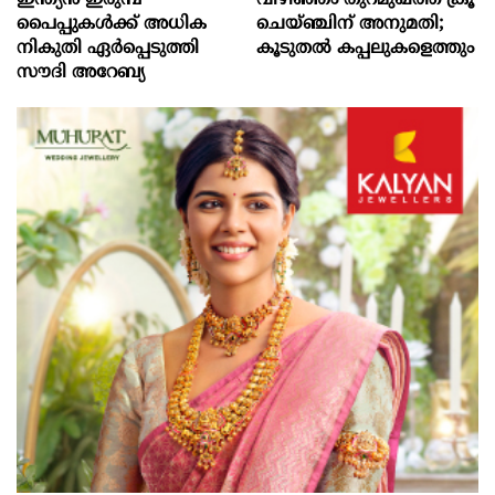
ഇന്ത്യൻ ഇരുമ്പ്
വിഴിഞ്ഞം തുറമുഖത്ത് ക്രൂ
പൈപ്പുകൾക്ക് അധിക
ചെയ്ഞ്ചിന് അനുമതി;
നികുതി ഏർപ്പെടുത്തി
കൂടുതൽ കപ്പലുകളെത്തും
സൗദി അറേബ്യ