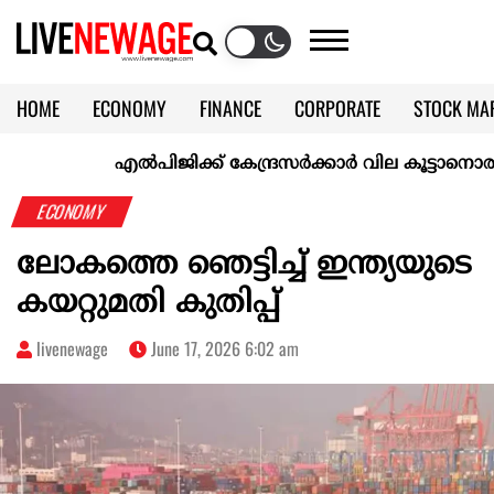
HOME
ECONOMY
FINANCE
CORPORATE
STOCK MA
CALENDAR
KERALA @70
എല്‍പിജിക്ക് കേന്ദ്രസർക്കാർ വില കൂട്ടാനൊരുങ്ങുന്നുവെ
ECONOMY
ലോകത്തെ ഞെട്ടിച്ച് ഇന്ത്യയുടെ
കയറ്റുമതി കുതിപ്പ്
livenewage
June 17, 2026 6:02 am