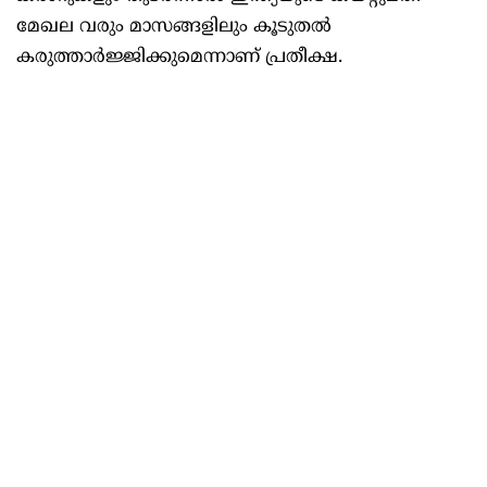
മേഖല വരും മാസങ്ങളിലും കൂടുതൽ
കരുത്താർജ്ജിക്കുമെന്നാണ് പ്രതീക്ഷ.