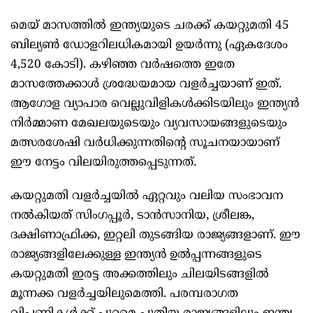
മെയ് മാസത്തിൽ ഇന്ത്യയുടെ ചരക്ക് കയറ്റുമതി 45
ബില്യൺ ഡോളറിലധികമായി ഉയർന്നു (ഏകദേശം
4,520 കോടി). കഴിഞ്ഞ വർഷത്തെ ഇതേ
മാസത്തേക്കാൾ ശ്രദ്ധേയമായ വളർച്ചയാണ് ഇത്.
ആഗോള വ്യാപാര വെല്ലുവിളികൾക്കിടയിലും ഇന്ത്യൻ
നിർമ്മാണ മേഖലയുടെയും വ്യവസായങ്ങളുടെയും
മത്സരശേഷി വർധിക്കുന്നതിന്റെ സൂചനയായാണ്
ഈ നേട്ടം വിലയിരുത്തപ്പെടുന്നത്.
കയറ്റുമതി വളർച്ചയിൽ ഏറ്റവും വലിയ സംഭാവന
നൽകിയത് സിംഗപ്പൂർ, ടാൻസാനിയ, ശ്രീലങ്ക,
ദക്ഷിണാഫ്രിക്ക, ഇറ്റലി തുടങ്ങിയ രാജ്യങ്ങളാണ്. ഈ
രാജ്യങ്ങളിലേക്കുള്ള ഇന്ത്യൻ ഉൽപ്പന്നങ്ങളുടെ
കയറ്റുമതി ഇരട്ട അക്കത്തിലും ചിലയിടങ്ങളിൽ
മൂന്നക്ക വളർച്ചയിലുമെത്തി. പരമ്പരാഗത