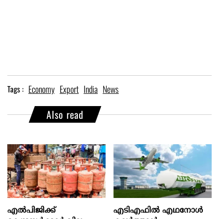
Economy
Export
India
News
Tags :
Also read
എല്‍പിജിക്ക്
എടിഎഫില്‍ എഥനോള്‍