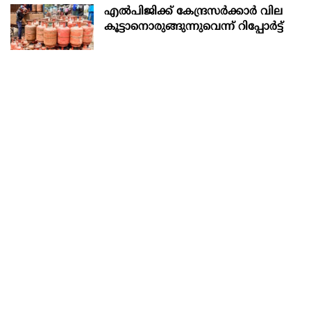
എല്‍പിജിക്ക് കേന്ദ്രസർക്കാർ വില
കൂട്ടാനൊരുങ്ങുന്നുവെന്ന് റിപ്പോർട്ട്