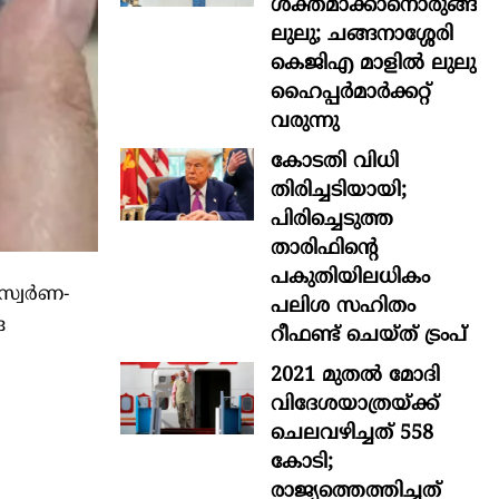
ശക്തമാക്കാനൊരുങ്ങി
ലുലു; ചങ്ങനാശ്ശേരി
കെജിഎ മാളിൽ ലുലു
ഹൈപ്പർമാർക്കറ്റ്
വരുന്നു
കോടതി വിധി
തിരിച്ചടിയായി;
പിരിച്ചെടുത്ത
താരിഫിന്‍റെ
പകുതിയിലധികം
 സ്വർണ-
പലിശ സഹിതം
ര
റീഫണ്ട് ചെയ്ത് ട്രംപ്
2021 മുതൽ മോദി
വിദേശയാത്രയ്ക്ക്
ചെലവഴിച്ചത് 558
കോടി;
രാജ്യത്തെത്തിച്ചത്