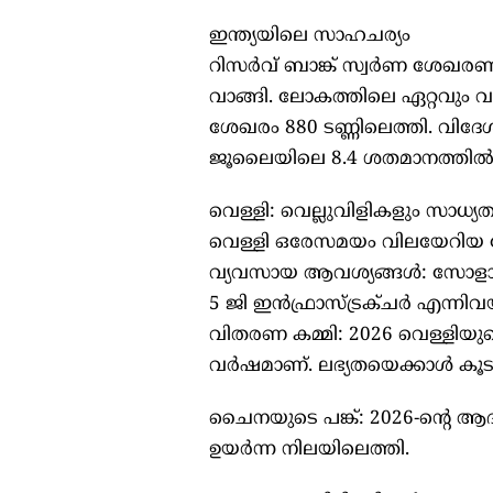
ഇന്ത്യയിലെ സാഹചര്യം
റിസർവ് ബാങ്ക് സ്വർണ ശേഖ
വാങ്ങി. ലോകത്തിലെ ഏറ്റവും 
ശേഖരം 880 ടണ്ണിലെത്തി. വിദ
ജൂലൈയിലെ 8.4 ശതമാനത്തിൽ ന
വെള്ളി: വെല്ലുവിളികളും സാധ്യ
വെള്ളി ഒരേസമയം വിലയേറിയ ല
വ്യവസായ ആവശ്യങ്ങൾ: സോളാർ
5 ജി ഇൻഫ്രാസ്ട്രക്ചർ എന്നിവ
വിതരണ കമ്മി: 2026 വെള്ളിയു
വർഷമാണ്. ലഭ്യതയെക്കാൾ കൂ
ചൈനയുടെ പങ്ക്: 2026-ന്റെ ആ
ഉയർന്ന നിലയിലെത്തി.