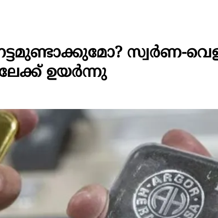
്ടമുണ്ടാക്കുമോ? സ്വർണ-വെള
ക്ക് ഉയർന്നു