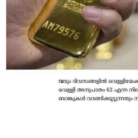
വ
രും ദിവസങ്ങളിൽ വെള്ളിയേക്
വെള്ളി അനുപാതം 62 എന്ന നിലയ
ബാങ്കുകൾ വാങ്ങിക്കൂട്ടുന്നതും 