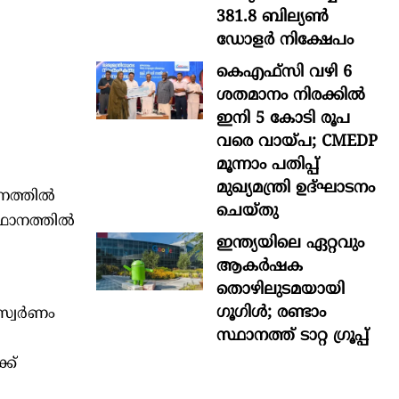
381.8 ബില്യൺ
ഡോളർ നിക്ഷേപം
കെഎഫ്സി വഴി 6
ശതമാനം നിരക്കിൽ
ഇനി 5 കോടി രൂപ
വരെ വായ്പ; CMEDP
മൂന്നാം പതിപ്പ്
മുഖ്യമന്ത്രി ഉദ്ഘാടനം
ാനത്തിൽ
ചെയ്തു
്ഥാനത്തിൽ
ഇന്ത്യയിലെ ഏറ്റവും
ആകര്‍ഷക
തൊഴിലുടമയായി
ഗൂഗിള്‍; രണ്ടാം
 സ്വർണം
സ്ഥാനത്ത് ടാറ്റ ഗ്രൂപ്പ്
്ക്