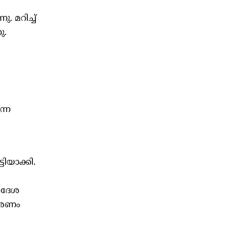
. മറിച്ച്
ു.
ന്ന
ിയാക്കി.
വിദേശ
ംഭരണം