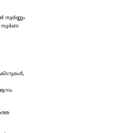
സ്വർണ്ണം
െ സ്വർണ
4
ക്ടറുകൾ,
 ആറാം
ത്തെ