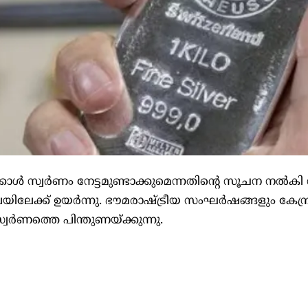
കാൾ സ്വർണം നേട്ടമുണ്ടാക്കുമെന്നതിന്റെ സൂചന നൽകി
ിലേക്ക് ഉയർന്നു. ഭൗമരാഷ്ട്രീയ സംഘർഷങ്ങളും കേന്ദ്
സ്വർണത്തെ പിന്തുണയ്ക്കുന്നു.