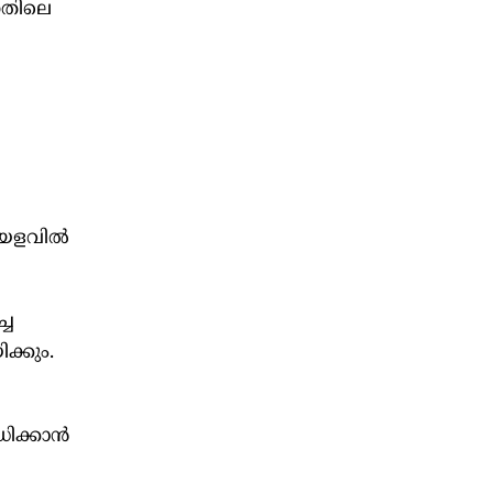
നതിലെ
ാലയളവിൽ
്ച
്കും.
ധിക്കാൻ