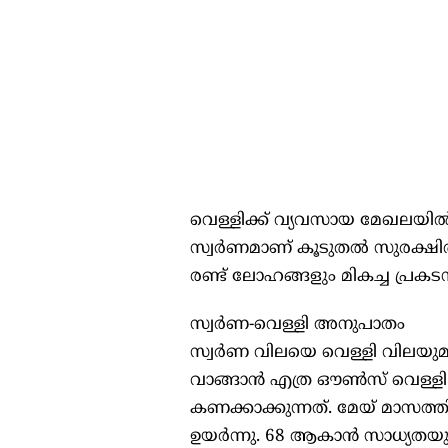
വെള്ളിക്ക് വ്യവസായ മേഖലയിൽ
സ്വർണമാണ് കൂടുതൽ സുരക്ഷിത
രണ്ട് ലോഹങ്ങളും മികച്ച പ്രക
സ്വർണ-വെള്ളി അനുപാതം
സ്വർണ വിലയെ വെള്ളി വിലയുമ
വാങ്ങാൻ എത്ര ഔൺസ് വെള്ള
കണക്കാക്കുന്നത്. മേയ് മാസത്
ഉയർന്നു. 68 ആകാൻ സാധ്യതയുണ