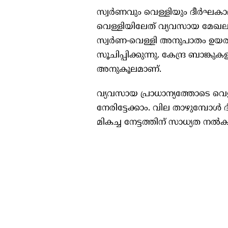
സ്വർണവും വെള്ളിയും ദീർഘകാ
വെള്ളിയിലേത് വ്യവസായ മേഖലയ
സ്വർണ-വെള്ളി അനുപാതം ഉയരുന
സൂചിപ്പിക്കുന്നു. കേന്ദ്ര ബാങ
അനുകൂലമാണ്.
വ്യവസായ പ്രാധാന്യത്തോടെ വെള്ള
നേരിട്ടേക്കാം. വില താഴുമ്പോ
മികച്ച നേട്ടത്തിന് സാധ്യത നൽകു