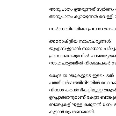
അനുപാതം ഉയരുന്നത് സ്വർണം വെള്ള
അനുപാതം കുറയുന്നത് വെള്ളി സ
സ്വർണ വിലയിലെ പ്രധാന ഘട
ഭൗമരാഷ്ട്രീയ സാഹചര്യങ്ങൾ
യുഎസ്-ഇറാൻ സമാധാന ചർച്ചകളു
ഹ്രസ്വകാലയളവിൽ ചാഞ്ചാട്ടമുണ്ട
സാഹചര്യത്തിൽ നിക്ഷേപകർ സ്
കേന്ദ്ര ബാങ്കുകളുടെ ഇടപെടൽ
പത്ത് വർഷത്തിനിടയിൽ ലോകമെമ്പ
വിദേശ കറൻസികളിലുള്ള ആശ്രിത
ഉറപ്പാക്കാനുമാണ് കേന്ദ്ര ബാങ്ക
ബാങ്കുകളിലുള്ള കരുതൽ ധനം മരവ
കൂട്ടാൻ പ്രേരണയായി.