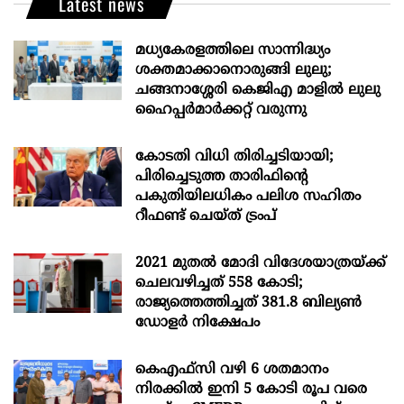
Latest news
മധ്യകേരളത്തിലെ സാന്നിദ്ധ്യം
ശക്തമാക്കാനൊരുങ്ങി ലുലു;
ചങ്ങനാശ്ശേരി കെജിഎ മാളിൽ ലുലു
ഹൈപ്പർമാർക്കറ്റ് വരുന്നു
കോടതി വിധി തിരിച്ചടിയായി;
പിരിച്ചെടുത്ത താരിഫിന്‍റെ
പകുതിയിലധികം പലിശ സഹിതം
റീഫണ്ട് ചെയ്ത് ട്രംപ്
2021 മുതൽ മോദി വിദേശയാത്രയ്ക്ക്
ചെലവഴിച്ചത് 558 കോടി;
രാജ്യത്തെത്തിച്ചത് 381.8 ബില്യൺ
ഡോളർ നിക്ഷേപം
കെഎഫ്സി വഴി 6 ശതമാനം
നിരക്കിൽ ഇനി 5 കോടി രൂപ വരെ