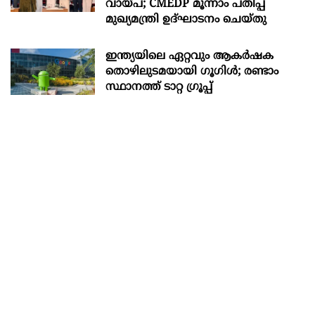
വായ്പ; CMEDP മൂന്നാം പതിപ്പ്
മുഖ്യമന്ത്രി ഉദ്ഘാടനം ചെയ്തു
ഇന്ത്യയിലെ ഏറ്റവും ആകര്‍ഷക
തൊഴിലുടമയായി ഗൂഗിള്‍; രണ്ടാം
സ്ഥാനത്ത് ടാറ്റ ഗ്രൂപ്പ്