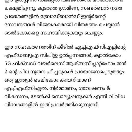
ഈ ഉൽപ്പന്നം ഡിജിറ്റൽ വിഭജനത്തെ മറികടക്കാൻ
ലക്ഷ്യമിടുന്നു, കൂടാതെ ഗ്രാമീണ, സബർബൻ നഗര
പ്രദേശങ്ങളിൽ ബ്രോഡ്‌ബാൻഡ് ഇന്റർനെറ്റ്
സേവനങ്ങൾ വിജയകരമായി വിതരണം ചെയ്യാൻ
ടെൽകോകളെ സഹായിക്കുകയും ചെയ്യും.
ഈ സഹകരണത്തിന് കീഴിൽ എച്ച്എഫ്സിഎല്ലിന്റെ
എഫ്ഡബ്യുഎ സിപിഇ ഉൽപ്പന്നങ്ങൾ, ക്വാൽകോം
5G ഫിക്സഡ് വയർലെസ് ആക്സസ് പ്ലാറ്റ്ഫോം ജൻ
2-ന്റെ ചില നൂതന ഫീച്ചറുകൾ പ്രയോജനപ്പെടുത്തും.
ഒരു ഇന്ത്യൻ ടെലികോം കമ്പനിയാണ്
എച്ച്എഫ്സിഎൽ. നിർമ്മാണം, ഗവേഷണം &
വികസനം, ടേൺകീ സൊല്യൂഷനുകൾ എന്നി വിവിധ
വിഭാഗങ്ങളിൽ ഇത് പ്രവർത്തിക്കുന്നുണ്ട്.