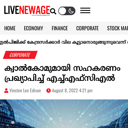
HOME
ECONOMY
FINANCE
CORPORATE
STOCK MA
CALENDAR
KERALA @70
ിജിക്ക് കേന്ദ്രസർക്കാർ വില കൂട്ടാനൊരുങ്ങുന്നുവെന്ന് റിപ്പോർ
CORPORATE
ക്വാൽകോമുമായി സഹകരണം
പ്രഖ്യാപിച്ച് എച്ച്എഫ്സിഎൽ
Vinsten Lee Edison
August 8, 2022 4:21 pm