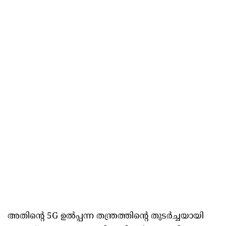
അതിന്റെ 5G ഉൽപ്പന്ന തന്ത്രത്തിന്റെ തുടർച്ചയായി