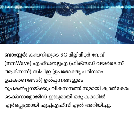
ബാംഗ്ലൂർ:
കമ്പനിയുടെ 5G മില്ലിമീറ്റർ വേവ്
(mmWave) എഫ്ഡബ്യുഎ (ഫിക്സഡ് വയർലെസ്
ആക്സസ്) സിപിഇ (ഉപഭോക്തൃ പരിസരം
ഉപകരണങ്ങൾ) ഉൽപ്പന്നങ്ങളുടെ
രൂപകൽപ്പനയ്ക്കും വികസനത്തിനുമായി ക്വാൽകോം
ടെക്നോളോജിസ് ഇങ്കുമായി ഒരു കരാറിൽ
ഏർപ്പെട്ടതായി എച്ച്എഫ്സിഎൽ അറിയിച്ചു.