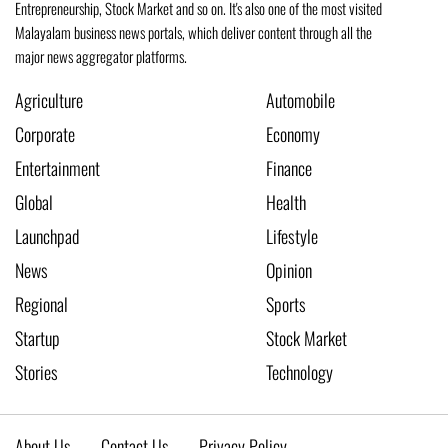
Entrepreneurship, Stock Market and so on. It's also one of the most visited
Malayalam business news portals, which deliver content through all the
major news aggregator platforms.
Agriculture
Automobile
Corporate
Economy
Entertainment
Finance
Global
Health
Launchpad
Lifestyle
News
Opinion
Regional
Sports
Startup
Stock Market
Stories
Technology
About Us
Contact Us
Privacy Policy