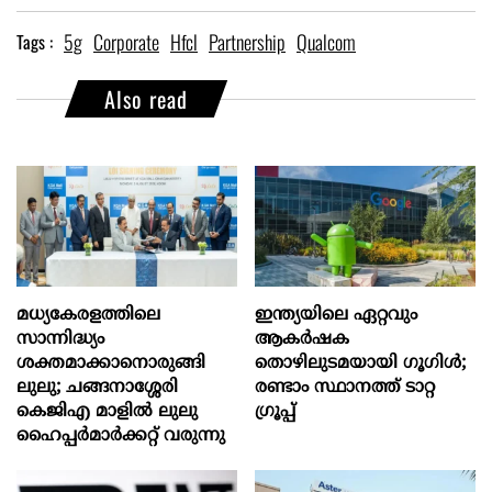
5g
Corporate
Hfcl
Partnership
Qualcom
Tags :
Also read
മധ്യകേരളത്തിലെ
ഇന്ത്യയിലെ ഏറ്റവും
സാന്നിദ്ധ്യം
ആകര്‍ഷക
ശക്തമാക്കാനൊരുങ്ങി
തൊഴിലുടമയായി ഗൂഗിള്‍;
ലുലു; ചങ്ങനാശ്ശേരി
രണ്ടാം സ്ഥാനത്ത് ടാറ്റ
കെജിഎ മാളിൽ ലുലു
ഗ്രൂപ്പ്
ഹൈപ്പർമാർക്കറ്റ് വരുന്നു