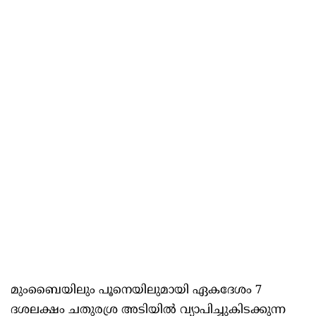
മുംബൈയിലും പൂനെയിലുമായി ഏകദേശം 7
ദശലക്ഷം ചതുരശ്ര അടിയിൽ വ്യാപിച്ചുകിടക്കുന്ന