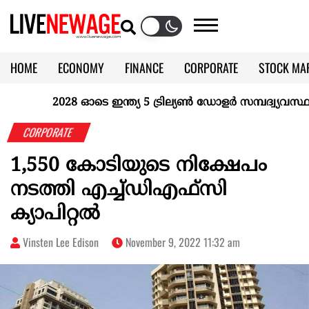
HOME
ECONOMY
FINANCE
CORPORATE
STOCK MA
CALENDAR
KERALA @70
2028 ഓടെ ഇന്ത്യ 5 ട്രില്യണ്‍ ഡോളര്‍ സമ്പദ്വ്യവസ്ഥയാ
CORPORATE
1,550 കോടിയുടെ നിക്ഷേപം
നടത്തി എച്ച്ഡിഎഫ്സി
ക്യാപിറ്റൽ
Vinsten Lee Edison
November 9, 2022 11:32 am