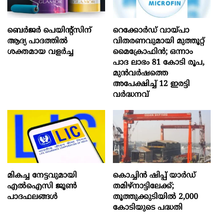
ബെർജർ പെയിന്റ്സിന്
റെക്കോർഡ് വായ്പാ
ആദ്യ പാദത്തിൽ
വിതരണവുമായി മുത്തൂറ്റ്
ശക്തമായ വളർച്ച
മൈക്രോഫിൻ; ഒന്നാം
പാദ ലാഭം 81 കോടി രൂപ,
മുൻവർഷത്തെ
അപേക്ഷിച്ച് 12 ഇരട്ടി
വർദ്ധനവ്
മികച്ച നേട്ടവുമായി
കൊച്ചിന്‍ ഷിപ്പ് യാർഡ്
എൽഐസി ജൂൺ
തമിഴ്നാട്ടിലേക്ക്;
പാദഫലങ്ങൾ
തൂത്തുക്കുടിയിൽ 2,000
കോടിയുടെ പദ്ധതി