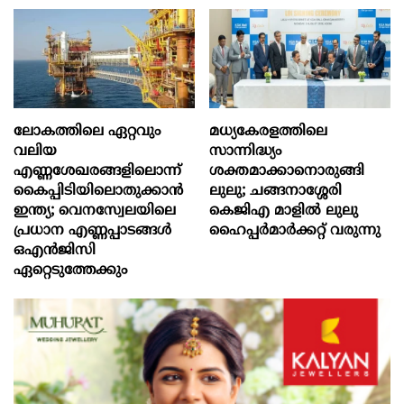
ലോകത്തിലെ ഏറ്റവും
മധ്യകേരളത്തിലെ
വലിയ
സാന്നിദ്ധ്യം
എണ്ണശേഖരങ്ങളിലൊന്ന്
ശക്തമാക്കാനൊരുങ്ങി
കൈപ്പിടിയിലൊതുക്കാന്‍
ലുലു; ചങ്ങനാശ്ശേരി
ഇന്ത്യ; വെനസ്വേലയിലെ
കെജിഎ മാളിൽ ലുലു
പ്രധാന എണ്ണപ്പാടങ്ങള്‍
ഹൈപ്പർമാർക്കറ്റ് വരുന്നു
ഒഎന്‍ജിസി
ഏറ്റെടുത്തേക്കും