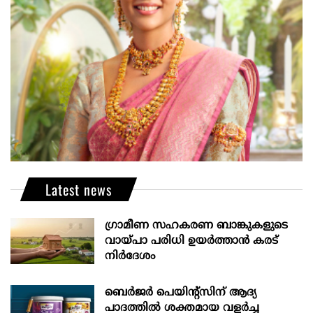
Latest news
ഗ്രാമീണ സഹകരണ ബാങ്കുകളുടെ
വായ്പാ പരിധി ഉയർത്താൻ കരട്
നിർദേശം
ബെർജർ പെയിന്റ്സിന് ആദ്യ
പാദത്തിൽ ശക്തമായ വളർച്ച