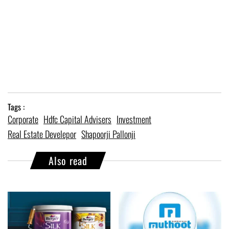
Tags :
Corporate
Hdfc Capital Advisers
Investment
Real Estate Develepor
Shapoorji Pallonji
Also read