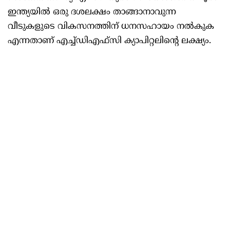
ഇന്ത്യയിൽ ഒരു ദശലക്ഷം താങ്ങാനാവുന്ന
വീടുകളുടെ വികസനത്തിന് ധനസഹായം നൽകുക
എന്നതാണ് എച്ച്‌ഡിഎഫ്‌സി ക്യാപിറ്റലിന്റെ ലക്ഷ്യം.