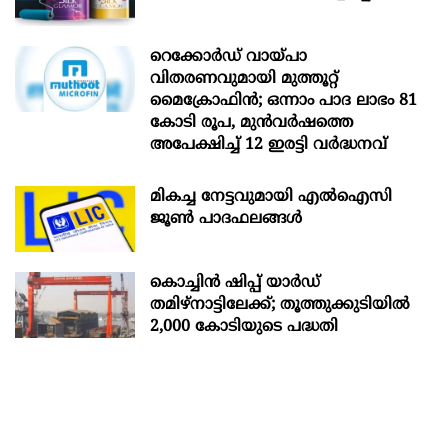
റെക്കോർഡ് വായ്പാ
വിതരണവുമായി മുത്തൂറ്റ്
മൈക്രോഫിൻ; ഒന്നാം പാദ ലാഭം 81
കോടി രൂപ, മുൻവർഷത്തെ
അപേക്ഷിച്ച് 12 ഇരട്ടി വർദ്ധനവ്
മികച്ച നേട്ടവുമായി എൽഐസി
ജൂൺ പാദഫലങ്ങൾ
കൊച്ചിന്‍ ഷിപ്പ് യാർഡ്
തമിഴ്നാട്ടിലേക്ക്; തൂത്തുക്കുടിയിൽ
2,000 കോടിയുടെ പദ്ധതി