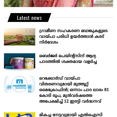
Latest news
ഗ്രാമീണ സഹകരണ ബാങ്കുകളുടെ
വായ്പാ പരിധി ഉയർത്താൻ കരട്
നിർദേശം
ബെർജർ പെയിന്റ്സിന് ആദ്യ
പാദത്തിൽ ശക്തമായ വളർച്ച
റെക്കോർഡ് വായ്പാ
വിതരണവുമായി മുത്തൂറ്റ്
മൈക്രോഫിൻ; ഒന്നാം പാദ ലാഭം 81
കോടി രൂപ, മുൻവർഷത്തെ
അപേക്ഷിച്ച് 12 ഇരട്ടി വർദ്ധനവ്
മികച്ച നേട്ടവുമായി എൽഐസി