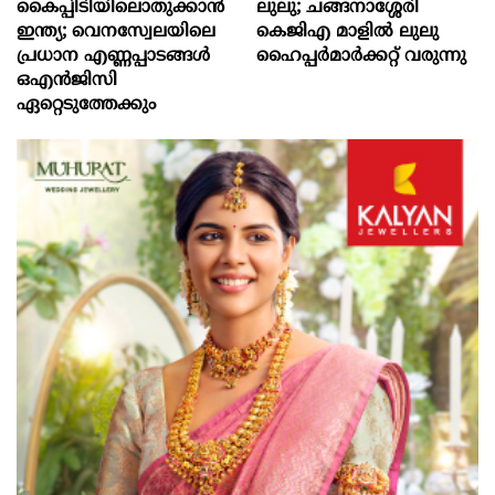
കൈപ്പിടിയിലൊതുക്കാന്‍
ലുലു; ചങ്ങനാശ്ശേരി
ഇന്ത്യ; വെനസ്വേലയിലെ
കെജിഎ മാളിൽ ലുലു
പ്രധാന എണ്ണപ്പാടങ്ങള്‍
ഹൈപ്പർമാർക്കറ്റ് വരുന്നു
ഒഎന്‍ജിസി
ഏറ്റെടുത്തേക്കും