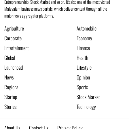
Entrepreneurship, Stock Market and so on. It's also one of the most visited
Malayalam business news portals, which deliver content through all the
major news aggregator platforms.
Agriculture
Automobile
Corporate
Economy
Entertainment
Finance
Global
Health
Launchpad
Lifestyle
News
Opinion
Regional
Sports
Startup
Stock Market
Stories
Technology
About Us
Contact Us
Privacy Policy