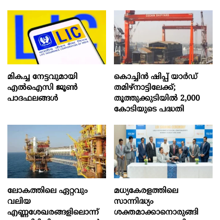
മികച്ച നേട്ടവുമായി
കൊച്ചിന്‍ ഷിപ്പ് യാർഡ്
എൽഐസി ജൂൺ
തമിഴ്നാട്ടിലേക്ക്;
പാദഫലങ്ങൾ
തൂത്തുക്കുടിയിൽ 2,000
കോടിയുടെ പദ്ധതി
ലോകത്തിലെ ഏറ്റവും
മധ്യകേരളത്തിലെ
വലിയ
സാന്നിദ്ധ്യം
എണ്ണശേഖരങ്ങളിലൊന്ന്
ശക്തമാക്കാനൊരുങ്ങി