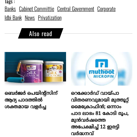
Tags :
Banks
Cabinet Committie
Central Government
Corporate
Idbi Bank
News
Privatization
Also read
ബെർജർ പെയിന്റ്സിന്
റെക്കോർഡ് വായ്പാ
ആദ്യ പാദത്തിൽ
വിതരണവുമായി മുത്തൂറ്റ്
ശക്തമായ വളർച്ച
മൈക്രോഫിൻ; ഒന്നാം
പാദ ലാഭം 81 കോടി രൂപ,
മുൻവർഷത്തെ
അപേക്ഷിച്ച് 12 ഇരട്ടി
വർദ്ധനവ്