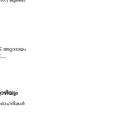
ിംഗ്) ജൂലൈ
് അറ്റാദായം
...
ൊഴിയും
ള ഓഹരികള്‍