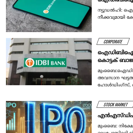
ഐഡിബിഐ ബാങ്
ന്യൂഡൽഹി: ഐ.ഡ
നീക്കവുമായി കേന്
CORPORATE
ഐഡിബിഐ ബാങ്ക
കൊട്ടക് ബാങ്ക
മുംബൈ:ഐഡിബിഐ
അവസാന ഘട്ടത്തില
ഹോള്‍ഡിംഗ്സ്, ക
STOCK MARKET
എന്‍എസ്ഡിഎല്
മുംബൈ: നിക്ഷേപ