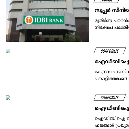
സൂപ്പര്‍ സീന
മുതിര്‍ന്ന പൗരന
നിക്ഷേപ പദ്ധതി
CORPORATE
ഐഡിബിഐ ബാങ
കേന്ദ്രസർക്കാ
പങ്കാളിത്തമാണ
CORPORATE
ഐഡിബിഐ ബാങ
ഐഡിബിഐ ബാങ്ക്
ഫലങ്ങൾ പ്രഖ്യാ