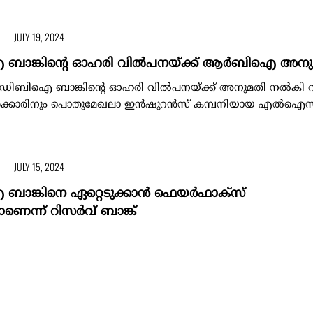
JULY 19, 2024
ങ്കിന്‍റെ ഓഹരി വിൽപനയ്ക്ക് ആർബിഐ അനു
ിബിഐ ബാങ്കിന്‍റെ ഓഹരി വിൽപനയ്ക്ക് അനുമതി നൽകി 
ദ്രസർക്കാരിനും പൊതുമേഖലാ ഇൻഷുറൻസ് കമ്പനിയായ എൽഐസി
JULY 15, 2024
ങ്കിനെ ഏറ്റെടുക്കാൻ ഫെയർഫാക്സ്
െന്ന് റിസർവ് ബാങ്ക്
ആസ്ഥാനമായ പഴയ തലമുറ സ്വകാര്യ ബാങ്കായ സി.എസ്.ബി ബാങ്ക
ൻ ബാങ്ക്) നേരിട്ടുള്ള വിദേശനിക്ഷേപം....
MAY 7, 2024