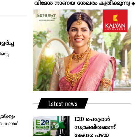
വിദേശ നാണയ ശേഖരം കുതിക്കുന്നു
കല്‍ക്
◆
ളർച്ച
ന്റെ
Latest news
്ക്കും
E20 പെട്രോൾ
ാവകാശം’
സുരക്ഷിതമെന്ന്
കേന്ദ്രം; പഴയ