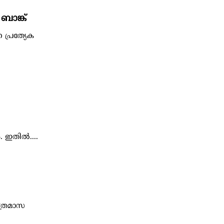
ബാങ്ക്
ന പ്രത്യേക
 ഇതിൽ....
്രൈമാസ