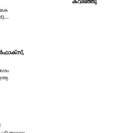
കവിഞ്ഞു
ായക
....
‍ഫാക്‌സ്,
്സരം
്ത്യ
്