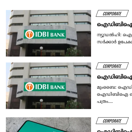
CORPORATE
ഐഡിബിഐ ബാങ്
ന്യൂഡൽഹി: ഐഡിബ
സർക്കാർ ഉപേക്ഷി
CORPORATE
ഐഡിബിഐ ബാങ
മുംബൈ: ഐഡിബി
ഐഡിബിഐ ബാങ്കി
പത്രം....
CORPORATE