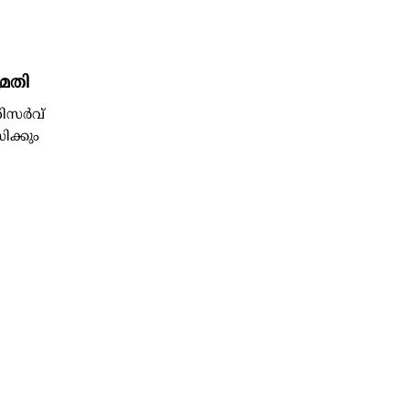
മതി
റിസർവ്
ക്കും
ിൽ (മുമ്പ്