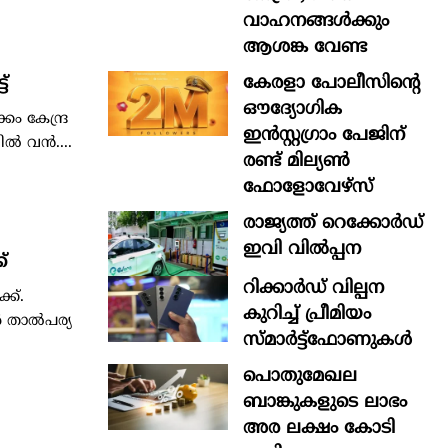
വാഹനങ്ങൾക്കും
ആശങ്ക വേണ്ട
കേരളാ പോലീസിന്‍റെ
്
ഔദ്യോഗിക
ം കേന്ദ്ര
ഇന്‍സ്റ്റഗ്രാം പേജിന്
യിൽ വൻ....
രണ്ട് മില്യണ്‍
ഫോളോവേഴ്സ്
രാജ്യത്ത് റെക്കോർഡ്
ഇവി വിൽപ്പന
്
റിക്കാർഡ് വില്പന
ക്.
കുറിച്ച് പ്രീമിയം
ൾ താൽപര്യ
സ്മാർട്ട്ഫോണുകൾ
പൊതുമേഖല
ബാങ്കുകളുടെ ലാഭം
അര ലക്ഷം കോടി