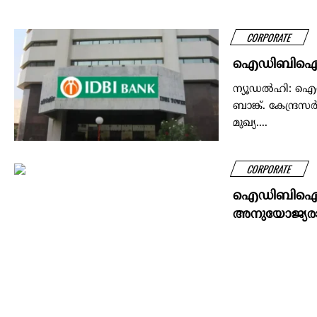
CORPORATE
ഐഡിബിഐ ബാ
ന്യൂഡൽഹി: ഐഡ
ബാങ്ക്. കേന്
മുഖ്യ....
CORPORATE
ഐഡിബിഐ ബാ
അനുയോജ്യരാണ
തൃശൂർ: തൃശൂർ 
കാത്തലിക് സിറിയ
CORPORATE