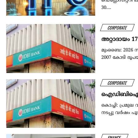
ഡെപ്പോസിറ്ററി 
30....
CORPORATE
അറ്റാദായം 
മുംബൈ: 2026 സ
2007 കോടി രൂപയാ
CORPORATE
ഐഡിബിഐയില്‍
കൊച്ചി: പ്രമു
നടപ്പു വർഷം പൂർ
FINANCE