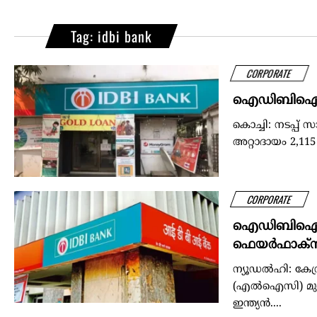
Tag: idbi bank
CORPORATE
ഐഡിബിഐ ബാങ
കൊച്ചി: നടപ്പ
അറ്റാദായം 2,115
CORPORATE
ഐഡിബിഐ ബാങ
ഫെയർഫാക്സ
ന്യൂഡൽഹി: കേന
(എൽഐസി) മുഖ്
ഇന്ത്യൻ....