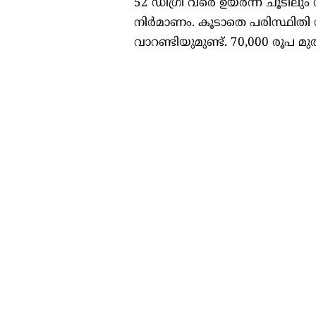
52 ഡിഗ്രി വരെ ഉയർന്ന ചൂടില
നിർമാണം. കൂടാതെ പരിസ്ഥിതി
വാറണ്ടിയുമുണ്ട്. 70,000 രൂപ