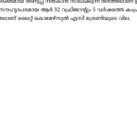
ും ശക്തമായ തണുപ്പ് നൽകാൻ സാധിക്കുന്ന തരത്തിലാണ
 സൗഹൃദപരമായ ആർ 32 റഫ്രിജറന്റും 5 വർഷത്തെ കംപ
 മുതലാണ് ലൈറ്റ് കൊമേഴ്സ്യൽ എസി ശ്രേണിയുടെ വില.