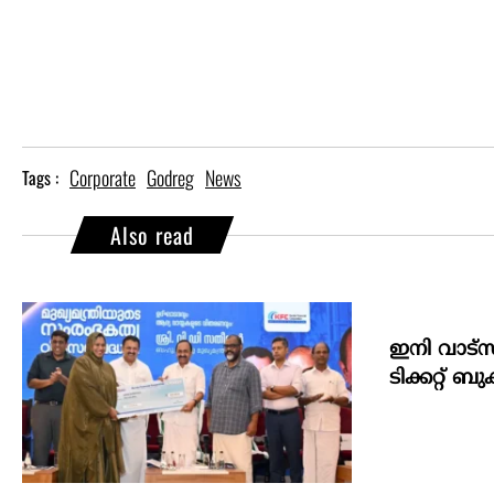
Corporate
Godreg
News
Tags :
Also read
ഇനി വാട്‌
ടിക്കറ്റ് ബു