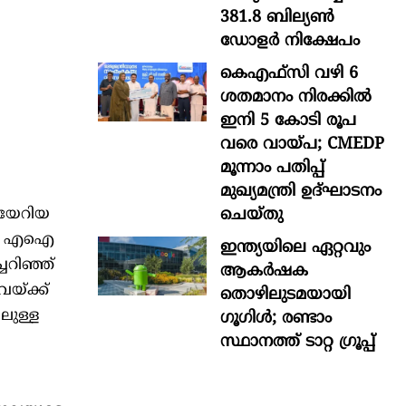
381.8 ബില്യൺ
ഡോളർ നിക്ഷേപം
കെഎഫ്സി വഴി 6
ശതമാനം നിരക്കിൽ
ഇനി 5 കോടി രൂപ
വരെ വായ്പ; CMEDP
മൂന്നാം പതിപ്പ്
മുഖ്യമന്ത്രി ഉദ്ഘാടനം
ചെയ്തു
ിയേറിയ
ളും എഐ
ഇന്ത്യയിലെ ഏറ്റവും
ചറിഞ്ഞ്
ആകര്‍ഷക
യ്ക്ക്
തൊഴിലുടമയായി
ലുള്ള
ഗൂഗിള്‍; രണ്ടാം
സ്ഥാനത്ത് ടാറ്റ ഗ്രൂപ്പ്