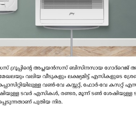
ൈസസ് ഗ്രൂപ്പിന്റെ അപ്ലയൻസസ് ബിസിനസായ ഗോദ്റെജ്
േഖലയും വലിയ വീടുകളും ലക്ഷ്യമിട്ട് എസികളുടെ ശ്രേ
ടൺ കപ്പാസിറ്റിയിലുള്ള വൺ-വേ കസ്സറ്റ്, ഫോർ-വേ കസറ്റ് 
ഷിയുള്ള ടവർ എസികൾ, രണ്ടര, മൂന്ന് ടൺ ശേഷിയുള്
പ്പെടുന്നതാണ് പുതിയ നിര.