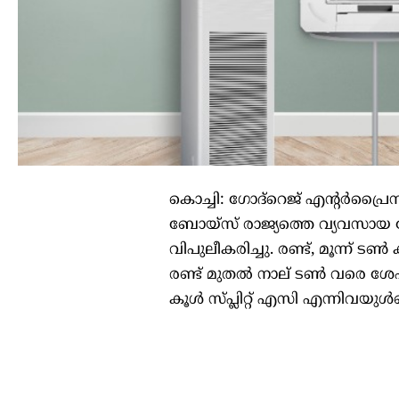
കൊച്ചി: ഗോദ്റെജ് എന്റർപ്ര
ബോയ്സ്‌ രാജ്യത്തെ വ്യവസായ മ
വിപുലീകരിച്ചു. രണ്ട്, മൂന്ന് 
രണ്ട് മുതൽ നാല് ടൺ വരെ ശേ
കൂൾ സ്പ്ലിറ്റ് എസി എന്നിവയുൾ