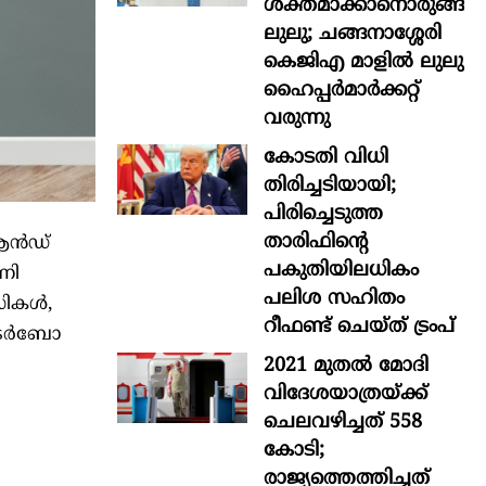
ശക്തമാക്കാനൊരുങ്ങി
ലുലു; ചങ്ങനാശ്ശേരി
കെജിഎ മാളിൽ ലുലു
ഹൈപ്പർമാർക്കറ്റ്
വരുന്നു
കോടതി വിധി
തിരിച്ചടിയായി;
പിരിച്ചെടുത്ത
താരിഫിന്‍റെ
 ആൻഡ്
പകുതിയിലധികം
ണി
പലിശ സഹിതം
എസികൾ,
റീഫണ്ട് ചെയ്ത് ട്രംപ്
ള ടർബോ
2021 മുതൽ മോദി
വിദേശയാത്രയ്ക്ക്
ചെലവഴിച്ചത് 558
കോടി;
രാജ്യത്തെത്തിച്ചത്