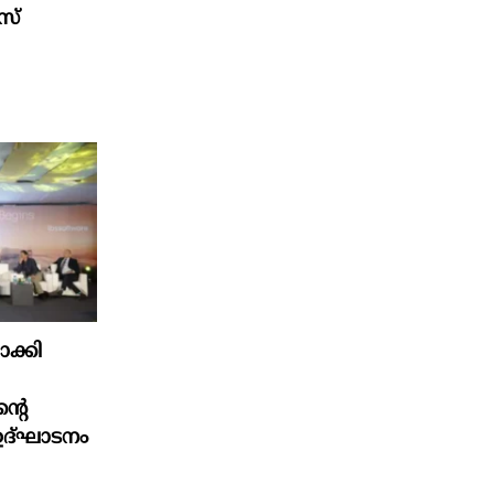
ാസ്
ക്കി
്റെ
ഉദ്ഘാടനം