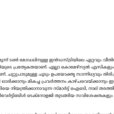
ൂന്ന് ടൺ മോഡലിനുള്ള ഇൻഡസ്ട്രിയിലെ ഏറ്റവും വീത
ിയുടെ പ്രത്യേകതയാണ്. എല്ലാ കൊമേഴ്സ്യൽ എസിക
ചുറ്റുപാടുമുള്ള ചൂടും ഉപയോക്തൃ സാന്നിധ്യവും തിരിച്
 ലാഭിക്കാനും മികച്ച പ്രവർത്തനം കാഴ്ചവെയ്ക്കാനും ഇവ
യെ നിയന്ത്രിക്കാനാവുന്ന സ്മാർട്ട് ഐഒടി, നാല് തരത്തി
 കൺവേർട്ടിബിൾ ടെക്നോളജി തുടങ്ങിയ സവിശേഷതകളും