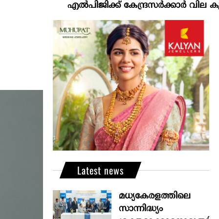
എല്‍പിജിക്ക് കേന്ദ്രസർക്കാർ വില കൂട്ടാനൊരുങ്
Latest news
മധ്യകേരളത്തിലെ
സാന്നിദ്ധ്യം