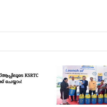
സ്ആപ്പിലൂടെ KSRTC
ക്ക് ചെയ്യാം!