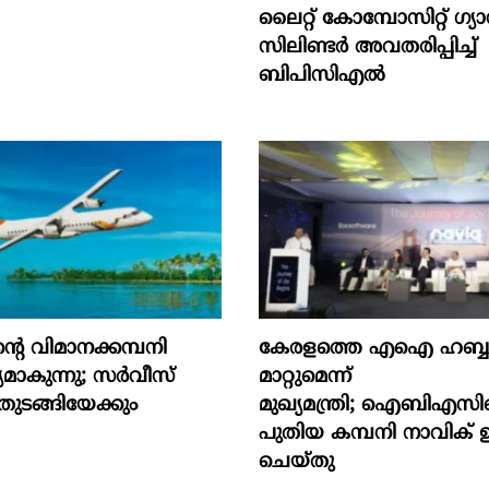
ലൈറ്റ് കോമ്പോസിറ്റ് ഗ്യ
സിലിണ്ടർ അവതരിപ്പിച്ച്
ബിപിസിഎൽ
റെ വിമാനക്കമ്പനി
കേരളത്തെ എഐ ഹബ്ബാ
യമാകുന്നു; സര്‍വീസ്
മാറ്റുമെന്ന്
 തുടങ്ങിയേക്കും
മുഖ്യമന്ത്രി; ഐബിഎസിന
പുതിയ കമ്പനി നാവിക് 
ചെയ്തു