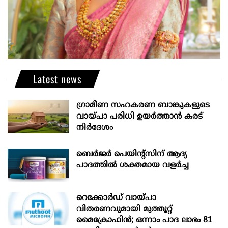
Latest news
ഗ്രാമീണ സഹകരണ ബാങ്കുകളുടെ
വായ്പാ പരിധി ഉയർത്താൻ കരട്
നിർദേശം
ബെർജർ പെയിന്റ്സിന് ആദ്യ
പാദത്തിൽ ശക്തമായ വളർച്ച
റെക്കോർഡ് വായ്പാ
വിതരണവുമായി മുത്തൂറ്റ്
മൈക്രോഫിൻ; ഒന്നാം പാദ ലാഭം 81