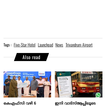
Five-Star Hotel
Launchpad
News
Trivandrum Airport
Tags :
Also read
കെഎഫ്സി വഴി 6
ഇനി വാട്‌സ്ആപ്പിലൂടെ