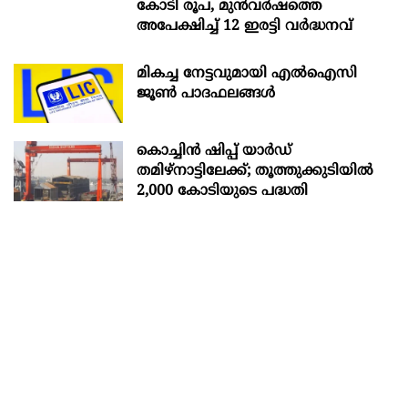
കോടി രൂപ, മുൻവർഷത്തെ
അപേക്ഷിച്ച് 12 ഇരട്ടി വർദ്ധനവ്
മികച്ച നേട്ടവുമായി എൽഐസി
ജൂൺ പാദഫലങ്ങൾ
കൊച്ചിന്‍ ഷിപ്പ് യാർഡ്
തമിഴ്നാട്ടിലേക്ക്; തൂത്തുക്കുടിയിൽ
2,000 കോടിയുടെ പദ്ധതി