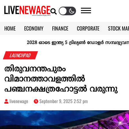
HOME
ECONOMY
FINANCE
CORPORATE
STOCK MA
CALENDAR
KERALA @70
2028 ഓടെ ഇന്ത്യ 5 ട്രില്യണ്‍ ഡോളര്‍ സമ്പദ്വ്യവസ്ഥയ
LAUNCHPAD
തിരുവനന്തപുരം
വിമാനത്താവളത്തിൽ
പഞ്ചനക്ഷത്രഹോട്ടൽ വരുന്നു
livenewage
September 9, 2025 2:52 pm