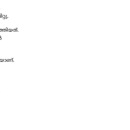
ക
്റു.
തിയത്‌.
‍
യാണ്‌.
.