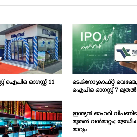
സ്റ്റ്‌ ഐപിഒ ഓഗസ്റ്റ്‌ 11
ടെക്‌നോക്രാഫ്‌റ്റ്‌ വെഞ്ച്വേ
ഐപിഒ ഓഗസ്റ്റ്‌ 7 മുതല്‍
ഇന്ത്യൻ ഓഹരി വിപണിയ
മുതൽ വൻമാറ്റം; ട്രേഡി
മാറും