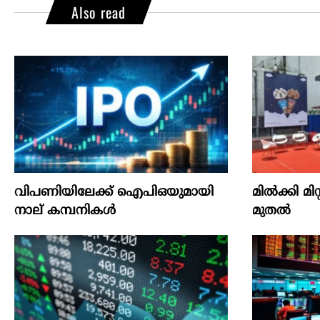
Also read
വിപണിയിലേക്ക് ഐപിഒയുമായി
മില്‍ക്കി മി
നാല് കമ്പനികൾ
മുതല്‍