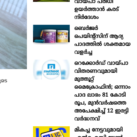
വായ്പാ പരിധി
ഉയർത്താൻ കരട്
നിർദേശം
ബെർജർ
പെയിന്റ്സിന് ആദ്യ
പാദത്തിൽ ശക്തമായ
വളർച്ച
റെക്കോർഡ് വായ്പാ
വിതരണവുമായി
മുത്തൂറ്റ്
ുടെ
മൈക്രോഫിൻ; ഒന്നാം
പാദ ലാഭം 81 കോടി
രൂപ, മുൻവർഷത്തെ
അപേക്ഷിച്ച് 12 ഇരട്ടി
വർദ്ധനവ്
മികച്ച നേട്ടവുമായി