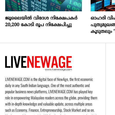
ജൂലൈയില്‍ വിദേശ നിക്ഷേപകര്‍
ഓഹരി വി
20,200 കോടി രൂപ നിക്ഷേപിച്ചു
പുതുമുഖങ
കൂടുതലും ‘
LIVENEWAGE.COM is the digital face of NewAge, the first economic
daily in any South Indian language. One of the most authentic and
popular business news platforms, LIVENEWAGE.COM has played key
role in empowering Malayalee readers across the globe, providing them
with in-depth knowledge and valuable update, across multiple areas
such as Economy, Finance, Entrepreneurship, Stock Market and so on.