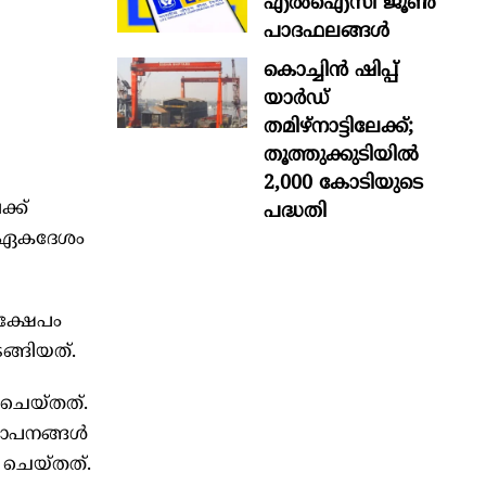
എൽഐസി ജൂൺ
പാദഫലങ്ങൾ
കൊച്ചിന്‍ ഷിപ്പ്
യാർഡ്
തമിഴ്നാട്ടിലേക്ക്;
തൂത്തുക്കുടിയിൽ
2,000 കോടിയുടെ
ക്‌
പദ്ധതി
്‍ ഏകദേശം
ക്ഷേപം
്ങിയത്‌.
െയ്‌തത്‌.
ാപനങ്ങള്‍
െയ്‌തത്‌.