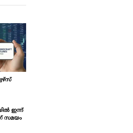
ഴ്‌സ്‌
ിൽ ഇന്ന്
ംഗ് സമയം