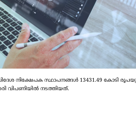
െ വിദേശ നിക്ഷേപക സ്ഥാപനങ്ങള്‍ 13431.49 കോടി രൂപയ
ഓഹരി വിപണിയില്‍ നടത്തിയത്‌.